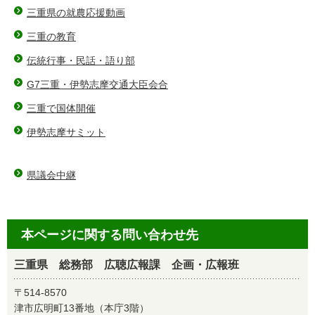
三重県の就農応援動画
三重の教育
伝統行事・民話・語り部
G7三重・伊勢志摩交通大臣会合
三重で国体開催
伊勢志摩サミット
県議会中継
本ページに関する問い合わせ先
三重県 総務部 広聴広報課 企画・広報班
〒514-8570
津市広明町13番地（本庁3階）