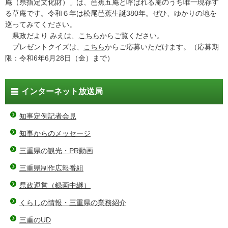
庵（県指定文化財）」は、芭蕉五庵と呼ばれる庵のうち唯一現存す
る草庵です。令和６年は松尾芭蕉生誕380年。ぜひ、ゆかりの地を
巡ってみてください。
県政だより みえは、
こちら
からご覧ください。
プレゼントクイズは、
こちら
からご応募いただけます。（応募期
限：令和6年6月28日（金）まで）
インターネット放送局
知事定例記者会見
知事からのメッセージ
三重県の観光・PR動画
三重県制作広報番組
県政運営（録画中継）
くらしの情報・三重県の業務紹介
三重のUD