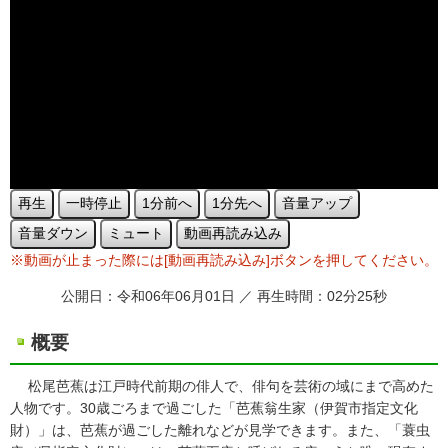
再生
一時停止
1分前へ
1分先へ
音量アップ
音量ダウン
ミュート
動画再読み込み
※動画が止まった際には[動画再読み込み]ボタンを押してください。
公開日：令和06年06月01日 ／ 再生時間：02分25秒
概要
松尾芭蕉は江戸時代前期の俳人で、俳句を芸術の域にまで高めた
人物です。30歳ごろまで過ごした「芭蕉翁生家（伊賀市指定文化
財）」は、芭蕉が過ごした離れなどが見学できます。また、「蓑虫