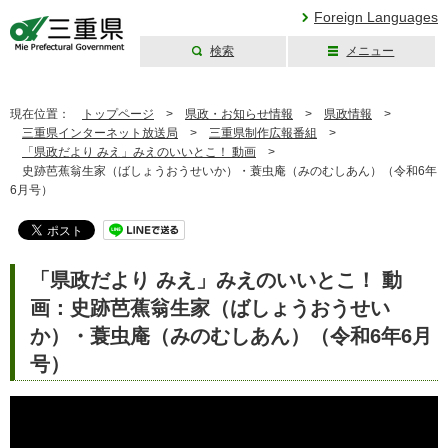
Foreign Languages
検索
メニュー
三重県公式ウェブ
サイト
現在位置：
トップページ
>
県政・お知らせ情報
>
県政情報
>
三重県インターネット放送局
>
三重県制作広報番組
>
「県政だより みえ」みえのいいとこ！ 動画
>
史跡芭蕉翁生家（ばしょうおうせいか）・蓑虫庵（みのむしあん）（令和6年
6月号）
「県政だより みえ」みえのいいとこ！ 動
画：史跡芭蕉翁生家（ばしょうおうせい
か）・蓑虫庵（みのむしあん）（令和6年6月
号）