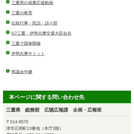
三重県の就農応援動画
三重の教育
伝統行事・民話・語り部
G7三重・伊勢志摩交通大臣会合
三重で国体開催
伊勢志摩サミット
県議会中継
本ページに関する問い合わせ先
三重県 総務部 広聴広報課 企画・広報班
〒514-8570
津市広明町13番地（本庁3階）