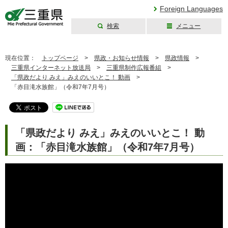
Foreign Languages
検索
メニュー
三重県公式ウェブ
サイト
現在位置：
トップページ
>
県政・お知らせ情報
>
県政情報
>
三重県インターネット放送局
>
三重県制作広報番組
>
「県政だより みえ」みえのいいとこ！ 動画
>
「赤目滝水族館」（令和7年7月号）
「県政だより みえ」みえのいいとこ！ 動
画：「赤目滝水族館」（令和7年7月号）