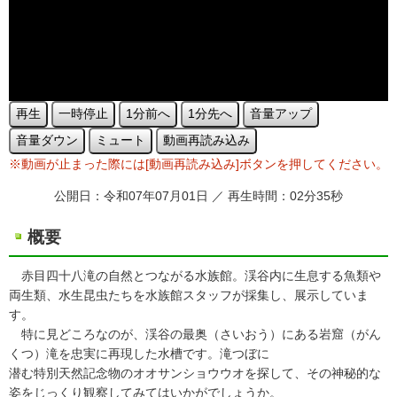
再生
一時停止
1分前へ
1分先へ
音量アップ
音量ダウン
ミュート
動画再読み込み
※動画が止まった際には[動画再読み込み]ボタンを押してください。
公開日：令和07年07月01日 ／ 再生時間：02分35秒
概要
赤目四十八滝の自然とつながる水族館。渓谷内に生息する魚類や
両生類、水生昆虫たちを水族館スタッフが採集し、展示していま
す。
特に見どころなのが、渓谷の最奥（さいおう）にある岩窟（がん
くつ）滝を忠実に再現した水槽です。滝つぼに
潜む特別天然記念物のオオサンショウウオを探して、その神秘的な
姿をじっくり観察してみてはいかがでしょうか。