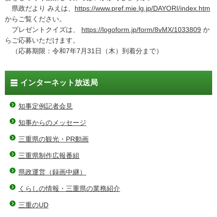
県政だより みえは、
https://www.pref.mie.lg.jp/DAYORI/index.htm
からご覧ください。
プレゼントクイズは、
https://logoform.jp/form/8vMX/1033809
か
らご応募いただけます。
（応募期限：令和7年7月31日（木）到着分まで）
インターネット放送局
知事定例記者会見
知事からのメッセージ
三重県の観光・PR動画
三重県制作広報番組
県政運営（録画中継）
くらしの情報・三重県の業務紹介
三重のUD