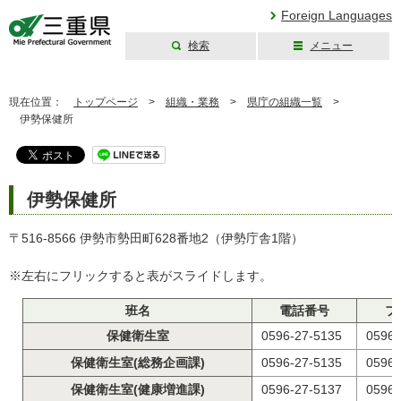
Foreign Languages
検索
メニュー
三重県公式ウェブ
サイト
現在位置：
トップページ
>
組織・業務
>
県庁の組織一覧
>
伊勢保健所
伊勢保健所
〒516-8566 伊勢市勢田町628番地2（伊勢庁舎1階）
※左右にフリックすると表がスライドします。
班名
電話番号
フ
保健衛生室
0596-27-5135
0596-
保健衛生室(総務企画課)
0596-27-5135
0596-
保健衛生室(健康増進課)
0596-27-5137
0596-