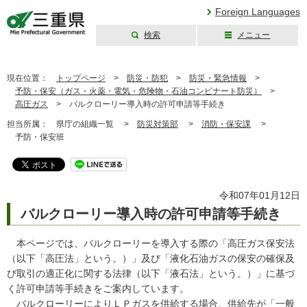
Foreign Languages
検索
メニュー
三重県公式ウェブ
サイト
現在位置：
トップページ
>
防災・防犯
>
防災・緊急情報
>
予防・保安（ガス・火薬・電気・危険物・石油コンビナート防災）
>
高圧ガス
>
バルクローリー導入時の許可申請等手続き
担当所属：
県庁の組織一覧 >
防災対策部
>
消防・保安課
>
予防・保安班
令和07年01月12日
バルクローリー導入時の許可申請等手続き
本ページでは、バルクローリーを導入する際の「高圧ガス保安法
（以下「高圧法」という。）」及び「液化石油ガスの保安の確保及
び取引の適正化に関する法律（以下「液石法」という。）」に基づ
く許可申請等手続きをご案内しています。
バルクローリーによりＬＰガスを供給する場合、供給先が「一般