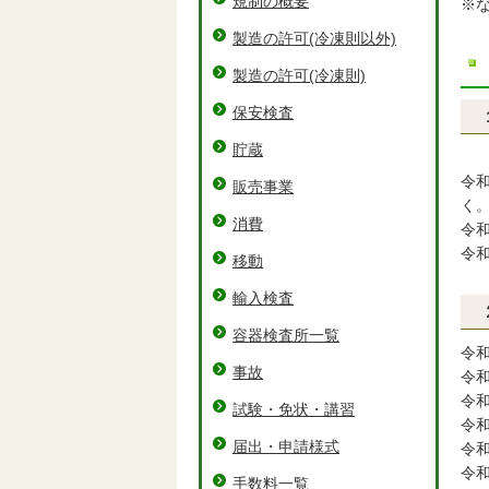
規制の概要
※
製造の許可(冷凍則以外)
製造の許可(冷凍則)
保安検査
貯蔵
令
販売事業
く
消費
令
令
移動
輸入検査
容器検査所一覧
令
事故
令
令
試験・免状・講習
令
届出・申請様式
令
令
手数料一覧