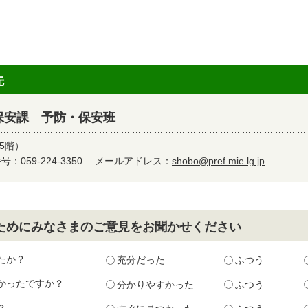
先
保安課 予防・保安班
5階）
：059-224-3350
メールアドレス：
shobo@pref.mie.lg.jp
ためにみなさまのご意見をお聞かせください
たか？
充分だった
ふつう
かったですか？
分かりやすかった
ふつう
？