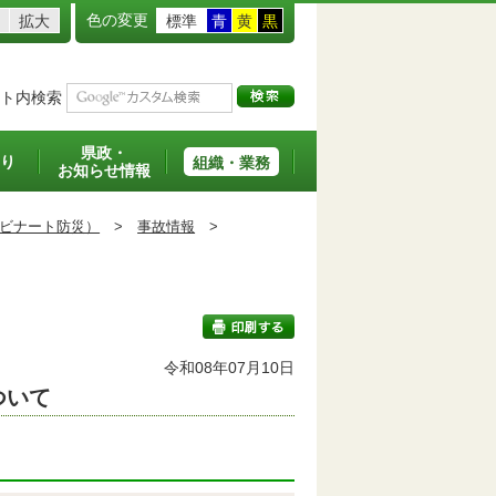
色の変更
拡大
標準
青
黄
黒
ト内検索
県政・
り
組織・業務
お知らせ情報
ビナート防災）
>
事故情報
>
令和08年07月10日
ついて
印刷する