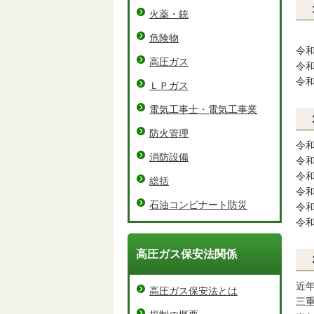
火薬・銃
危険物
令
高圧ガス
令
令
ＬＰガス
電気工事士・電気工事業
防火管理
令
消防設備
令
令
総括
令
石油コンビナート防災
令
令
高圧ガス保安法関係
近
高圧ガス保安法とは
三