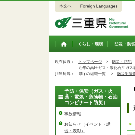
本文へ
Foreign Languages
三重県公式ウェブサイト
くらし・環境
防災・防
トップペ
ージ
現在位置：
トップページ
>
防災・防犯
近年の高圧ガス・液化石油ガス
担当所属：
県庁の組織一覧 >
防災対策
予防・保安（ガス・火
薬・電気・危険物・石油
コンビナート防災）
事故情報
お知らせ（イベント・講
習・表彰）