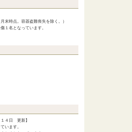
６月末時点。容器盗難喪失を除く。）
軽傷１名となっています。
月１４日 更新】
っています。