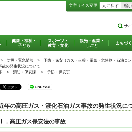
文字サイズ変更
元に戻す
縮小
サイ
健康・福祉・
スポーツ・
観光・産業・
犯
まちづく
子ども
教育・文化
しごと
>
防災・緊急情報
>
予防・保安（ガス・火薬・電気・危険物・石油コン
事故の発生状況について
部
>
消防・保安課
>
予防・保安班
近年の高圧ガス・液化石油ガス事故の発生状況に
Ⅰ．高圧ガス保安法の事故