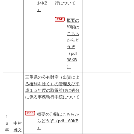
14KB
行について
）
概要の
印刷は
こちら
からど
うぞ
（pdf
38KB
）
三重県の公有財産（出資によ
る権利を除く）の管理及び平
成１５年度の取得並びに処分
に係る事務執行手続について
概要の印刷はこちらか
１
らどうぞ（pdf 60KB
６
中村
）
年
雅文