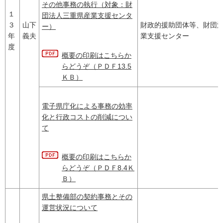
その他事務の執行（対象：財
１
団法人三重県産業支援センタ
３
山下
財政的援助団体等、財団
ー）
年
義夫
業支援センター
度
概要の印刷はこちらか
らどうぞ（ＰＤＦ13.5
ＫＢ）
電子県庁化による事務の効率
化と行政コストの削減につい
て
概要の印刷はこちらか
らどうぞ（ＰＤＦ8.4Ｋ
Ｂ）
県土整備部の契約事務とその
運営状況について