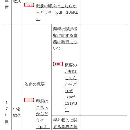
年
敏久
概要の印刷はこちらか
度
らどうぞ（pdf 106KB
）
県税の賦課徴
収に関する事
務の執行につ
いて
概要の
印刷は
こちら
監査の概要
からど
うぞ
（pdf
印刷は
１
131KB
こちら
７
中谷
）
からど
年
敏久
うぞ
税外収入に関
度
（pdf
する事務の執