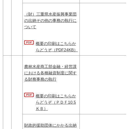
（財）三重県水産振興事業団
の出納その他の事務の執行に
ついて
概要の印刷はこちらか
らどうぞ（PDF24KB）
農林水産商工部金融・経営課
における各種融資制度に関す
る財務事務の執行
概要の印刷はこちらか
らどうぞ（ＰＤＦ10.5
ＫＢ）
財政的援助団体にかかる出納