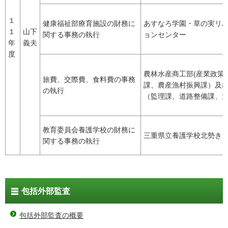
１
健康福祉部療育施設の財務に
あすなろ学園・草の実リ
１
山下
関する事務の執行
ョンセンター
年
義夫
度
農林水産商工部(産業政策
旅費、交際費、食料費の事務
課、農産漁村振興課）及
の執行
（監理課、道路整備課、
教育委員会養護学校の財務に
三重県立養護学校北勢き
関する事務の執行
包括外部監査
包括外部監査の概要