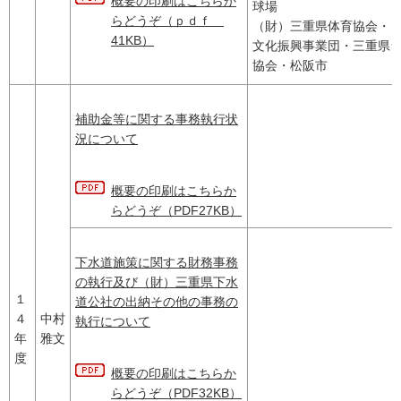
概要の印刷はこちらか
球場
らどうぞ（ｐｄｆ
（財）三重県体育協会・
41KB）
文化振興事業団・三重県
協会・松阪市
補助金等に関する事務執行状
況について
概要の印刷はこちらか
らどうぞ（PDF27KB）
下水道施策に関する財務事務
の執行及び（財）三重県下水
１
道公社の出納その他の事務の
４
中村
執行について
年
雅文
度
概要の印刷はこちらか
らどうぞ（PDF32KB）