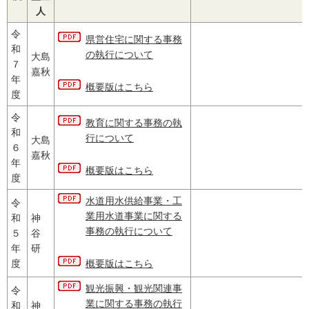
人
令
県営住宅に関する事務
和
の執行について
大島
７
嘉秋
年
概要版はこちら
度
令
教育に関する事務の執
和
行について
大島
６
嘉秋
年
概要版はこちら
度
水道用水供給事業・工
令
業用水道事業に関する
和
神
事務の執行について
５
谷
年
研
度
概要版はこちら
観光振興・観光関連事
令
業に関する事務の執行
和
神