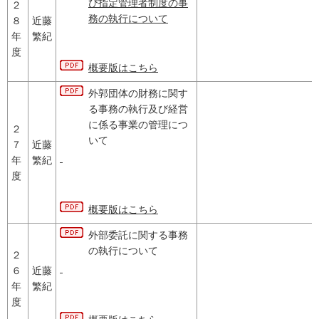
び指定管理者制度の事
２
務の執行について
８
近藤
年
繁紀
度
概要版はこちら
外郭団体の財務に関す
る事務の執行及び経営
に係る事業の管理につ
２
いて
７
近藤
年
繁紀
度
概要版はこちら
外部委託に関する事務
の執行について
２
６
近藤
年
繁紀
度