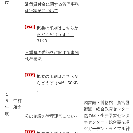
度
滞留貸付金に関する管理事務
執行状況について
概要の印刷はこちらか
らどうぞ（ｐｄｆ
31KB）
三重県の委託料に関する事務
執行状況
概要の印刷はこちらか
らどうぞ（pdf 50KB
）
１
５
中村
図書館・博物館・斎宮歴
年
雅文
術館・総合教育センター
度
然の家・生涯学習センタ
公の施設の管理運営について
年センター・総合競技場
ツガーデン・ライフル射