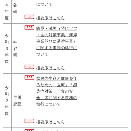
について
４
谷
年
研
度
概要版はこちら
防災・減災（特にソフ
ト面の対策事業、海岸
令
事業並びに港湾事業）
和
神
に関する事務の執行に
３
谷
ついて
年
研
度
概要版はこちら
県民の生命と健康を守
るための「医療」「感
令
染症対策」「食の安
和
早川
全」等に関する事務の
２
忠宏
執行について
年
度
概要版はこちら