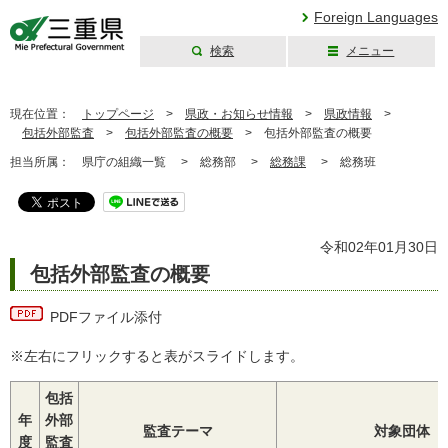
Foreign Languages
検索
メニュー
三重県公式ウェブ
サイト
現在位置：
トップページ
>
県政・お知らせ情報
>
県政情報
>
包括外部監査
>
包括外部監査の概要
>
包括外部監査の概要
担当所属：
県庁の組織一覧 >
総務部 >
総務課
>
総務班
令和02年01月30日
包括外部監査の概要
PDFファイル添付
※左右にフリックすると表がスライドします。
包括
年
外部
監査テーマ
対象団体
度
監査