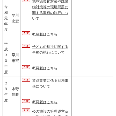
地球温暖化対策や廃棄
令
物対策等の環境問題に
和
関する事務の執行につ
早川
元
いて
忠宏
年
度
概要版はこちら
平
子どもの福祉に関する
成
事務の執行について
３
早川
０
忠宏
年
概要版はこちら
度
道路事業に係る財務事
２
務について
９
水野
年
信勝
度
概要版はこちら
公の施設の管理運営及