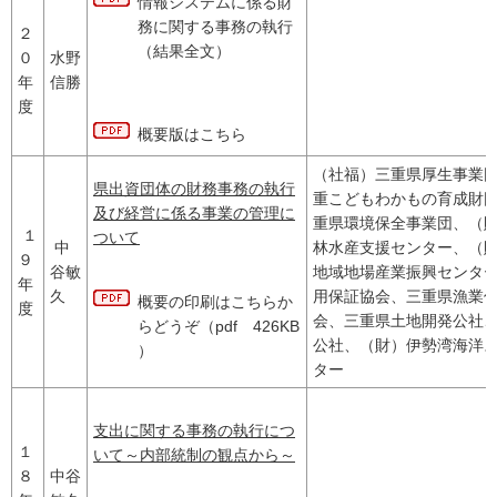
情報システムに係る財
務に関する事務の執行
２
（結果全文）
０
水野
年
信勝
度
概要版はこちら
（社福）三重県厚生事業
県出資団体の財務事務の執行
重こどもわかもの育成財
及び経営に係る事業の管理に
重県環境保全事業団、（
１
ついて
中
林水産支援センター、（
９
谷敏
地域地場産業振興センタ
年
久
用保証協会、三重県漁業
概要の印刷はこちらか
度
会、三重県土地開発公社
らどうぞ（pdf 426KB
公社、（財）伊勢湾海洋
）
ター
支出に関する事務の執行につ
１
いて～内部統制の観点から～
８
中谷