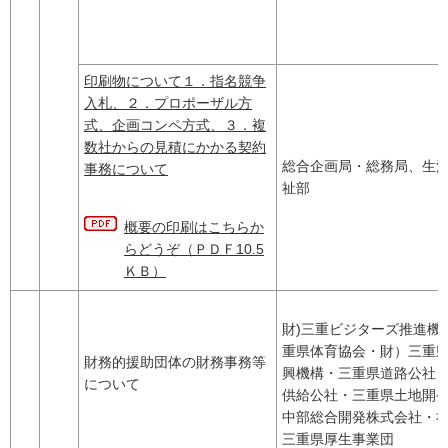
印刷物について１．指名競争
入札、２．プロポーザル方
式、企画コンペ方式、３．複
数社からの見積にかかる契約
総合企画局・総務局、生
事務について
祉部
概要の印刷はこちらか
らどうぞ（ＰＤＦ10.5
ＫＢ）
財)三重ビジターズ推進機
重県体育協会・財）三重
財務的援助団体の財務事務等
興機構・三重県道路公社
について
供給公社・三重県土地開
中部総合開発株式会社・
三重県厚生事業団