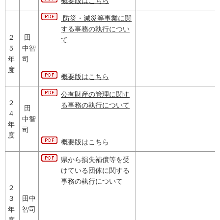
概要版はこちら
防災・減災等事業に関
する事務の執行につい
２
田
て
５
中智
年
司
度
概要版はこちら
公有財産の管理に関す
２
る事務の執行について
田
４
中智
年
司
度
概要版はこちら
県から損失補償等を受
けている団体に関する
事務の執行について
２
３
田中
年
智司