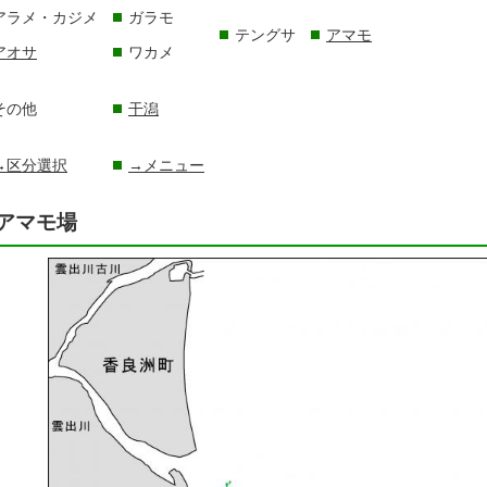
アラメ・カジメ
ガラモ
テングサ
アマモ
アオサ
ワカメ
その他
干潟
→区分選択
→メニュー
アマモ場