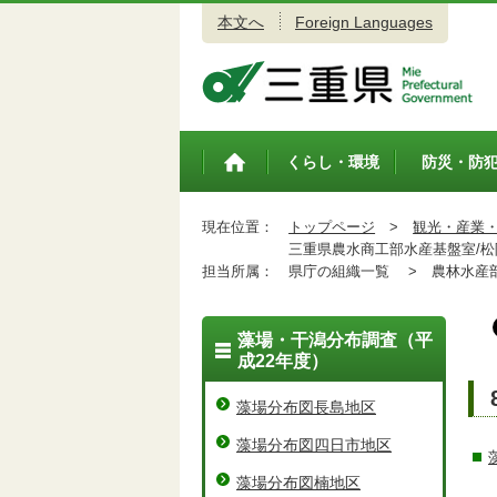
本文へ
Foreign Languages
三重県公式ウェブサイト
くらし・環境
防災・防
トップペ
ージ
現在位置：
トップページ
>
観光・産業
三重県農水商工部水産基盤室/松
担当所属：
県庁の組織一覧 >
農林水産
藻場・干潟分布調査（平
成22年度）
藻場分布図長島地区
藻場分布図四日市地区
藻場分布図楠地区