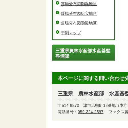
藻場分布図御浜地区
藻場分布図紀宝地区
藻場分布図鵜殿地区
干潟マップ
三重県農林水産部水産基盤
整備課
本ページに関する問い合わせ
三重県 農林水産部 水産基
〒514-8570
津市広明町13番地（本庁
電話番号：
059-224-2597
ファクス番号