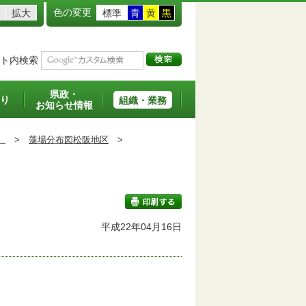
色の変更
拡大
標準
青
黄
黒
ト内検索
県政・
り
組織・業務
お知らせ情報
）
>
藻場分布図松阪地区
>
平成22年04月16日
印刷する