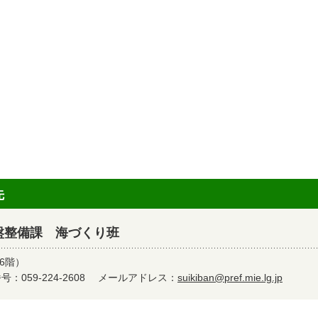
先
盤整備課 海づくり班
6階）
：059-224-2608
メールアドレス：
suikiban@pref.mie.lg.jp