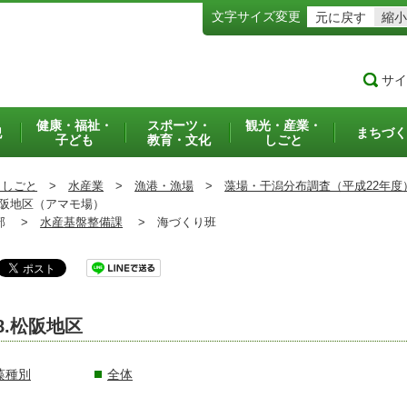
文字サイズ変更
元に戻す
縮小
サイ
健康・福祉・
スポーツ・
観光・産業・
犯
まちづく
子ども
教育・文化
しごと
・しごと
>
水産業
>
漁港・漁場
>
藻場・干潟分布調査（平成22年度
阪地区（アマモ場）
部 >
水産基盤整備課
>
海づくり班
8.松阪地区
藻種別
全体