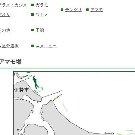
アラメ・カジメ
ガラモ
テングサ
アマモ
アオサ
ワカメ
その他
干潟
→区分選択
→メニュー
アマモ場