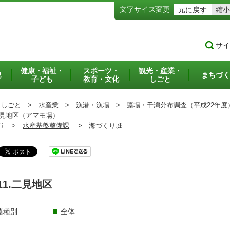
文字サイズ変更
元に戻す
縮小
サイ
健康・福祉・
スポーツ・
観光・産業・
犯
まちづく
子ども
教育・文化
しごと
・しごと
>
水産業
>
漁港・漁場
>
藻場・干潟分布調査（平成22年度
見地区（アマモ場）
部 >
水産基盤整備課
>
海づくり班
11.二見地区
藻種別
全体