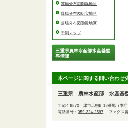
藻場分布図御浜地区
藻場分布図紀宝地区
藻場分布図鵜殿地区
干潟マップ
三重県農林水産部水産基盤
整備課
本ページに関する問い合わせ
三重県 農林水産部 水産基
〒514-8570
津市広明町13番地（本庁
電話番号：
059-224-2597
ファクス番号