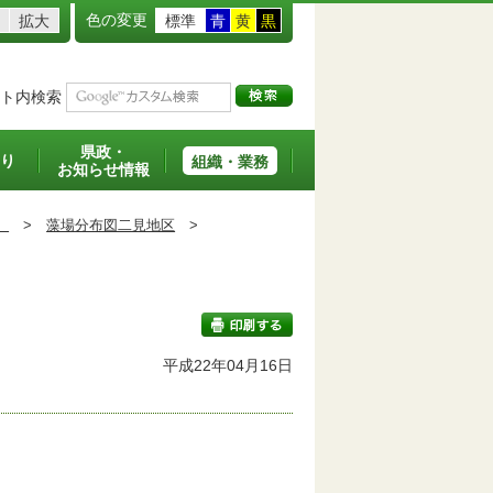
色の変更
拡大
標準
青
黄
黒
ト内検索
県政・
り
組織・業務
お知らせ情報
）
>
藻場分布図二見地区
>
平成22年04月16日
印刷する