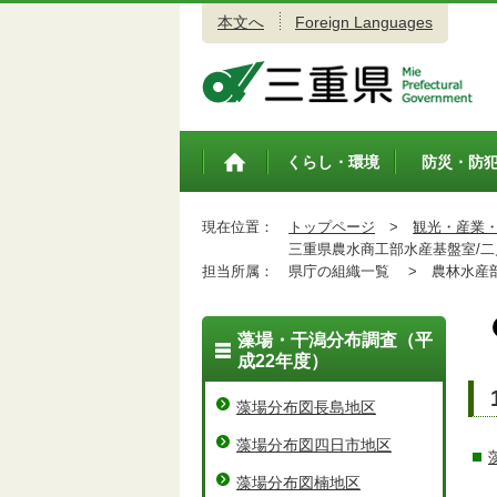
本文へ
Foreign Languages
三重県公式ウェブサイト
くらし・環境
防災・防
トップペ
ージ
現在位置：
トップページ
>
観光・産業
三重県農水商工部水産基盤室/二
担当所属：
県庁の組織一覧 >
農林水産
藻場・干潟分布調査（平
成22年度）
藻場分布図長島地区
藻場分布図四日市地区
藻場分布図楠地区