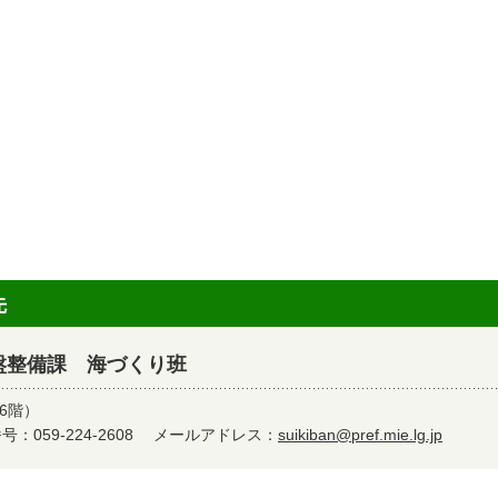
先
盤整備課 海づくり班
6階）
：059-224-2608
メールアドレス：
suikiban@pref.mie.lg.jp