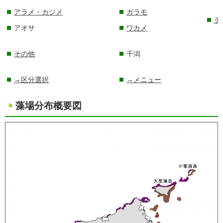
アラメ・カジメ
ガラモ
テ
アオサ
ワカメ
その他
干潟
→区分選択
→メニュー
藻場分布概要図