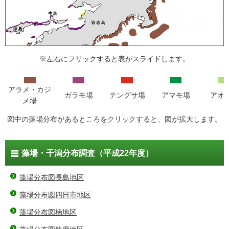
※左右にフリックすると表がスライドします。
アラメ・カジ
ガラモ場
テングサ場
アマモ場
アオ
メ場
図中の藻場分布があるところをクリックすると、図が拡大します。
藻場・干潟分布調査（平成22年度）
藻場分布図長島地区
藻場分布図四日市地区
藻場分布図楠地区