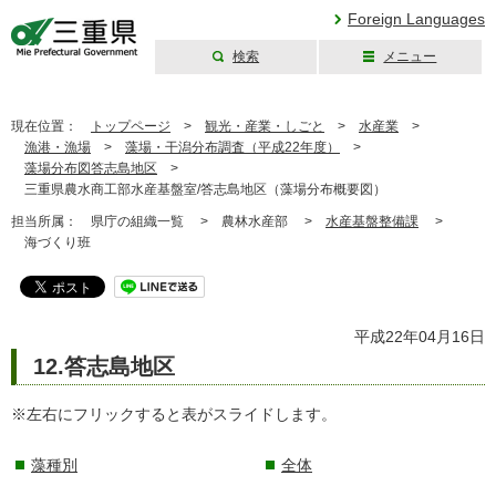
Foreign Languages
検索
メニュー
三重県公式ウェブ
サイト
現在位置：
トップページ
>
観光・産業・しごと
>
水産業
>
漁港・漁場
>
藻場・干潟分布調査（平成22年度）
>
藻場分布図答志島地区
>
三重県農水商工部水産基盤室/答志島地区（藻場分布概要図）
担当所属：
県庁の組織一覧 >
農林水産部 >
水産基盤整備課
>
海づくり班
平成22年04月16日
12.答志島地区
※左右にフリックすると表がスライドします。
藻種別
全体