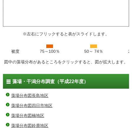
※左右にフリックすると表がスライドします。
被度
75～100％
50～ 74％
2
図中の藻場分布があるところをクリックすると、図が拡大します。
藻場・干潟分布調査（平成22年度）
藻場分布図長島地区
藻場分布図四日市地区
藻場分布図楠地区
藻場分布図鈴鹿地区