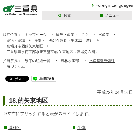
Foreign Languages
検索
メニュー
三重県公式ウェブ
サイト
現在位置：
トップページ
>
観光・産業・しごと
>
水産業
>
漁港・漁場
>
藻場・干潟分布調査（平成22年度）
>
藻場分布図的矢東地区
>
三重県農水商工部水産基盤室/的矢東地区（藻場分布図）
担当所属：
県庁の組織一覧 >
農林水産部 >
水産基盤整備課
>
海づくり班
平成22年04月16日
18.的矢東地区
※左右にフリックすると表がスライドします。
藻種別
全体