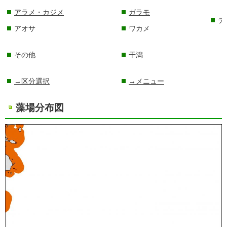
アラメ・カジメ
ガラモ
テ
アオサ
ワカメ
その他
干潟
→区分選択
→メニュー
藻場分布図