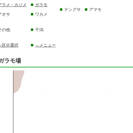
アラメ・カジメ
ガラモ
テングサ
アマモ
アオサ
ワカメ
その他
干潟
→区分選択
→メニュー
ガラモ場