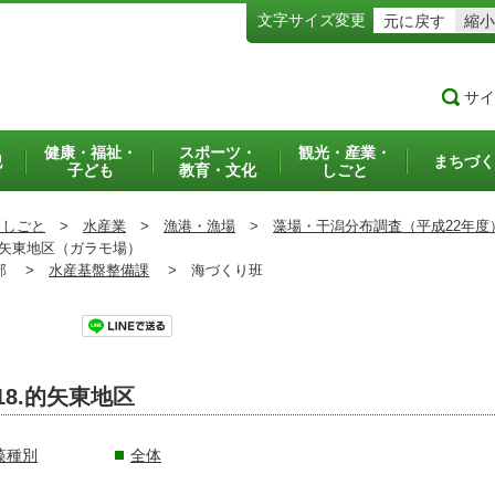
文字サイズ変更
元に戻す
縮小
サイ
健康・福祉・
スポーツ・
観光・産業・
犯
まちづく
子ども
教育・文化
しごと
・しごと
>
水産業
>
漁港・漁場
>
藻場・干潟分布調査（平成22年度
矢東地区（ガラモ場）
部 >
水産基盤整備課
>
海づくり班
ツイート
18.的矢東地区
藻種別
全体