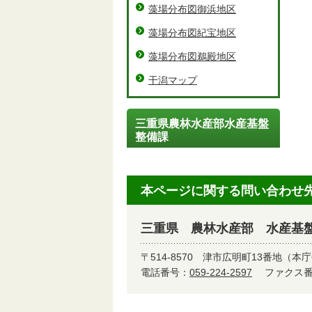
藻場分布図御浜地区
藻場分布図紀宝地区
藻場分布図鵜殿地区
干潟マップ
三重県農林水産部水産基盤
整備課
本ページに関する問い合わせ
三重県 農林水産部 水産基
〒514-8570
津市広明町13番地（本庁
電話番号：
059-224-2597
ファクス番号