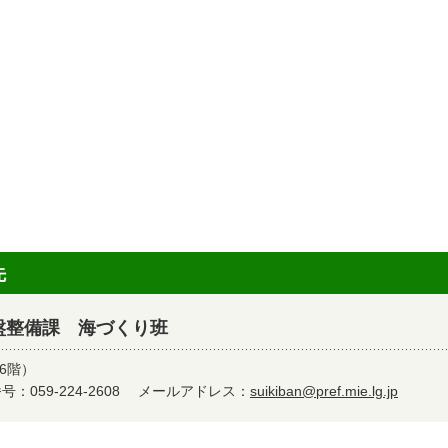
先
盤整備課 海づくり班
6階）
：059-224-2608
メールアドレス：
suikiban@pref.mie.lg.jp