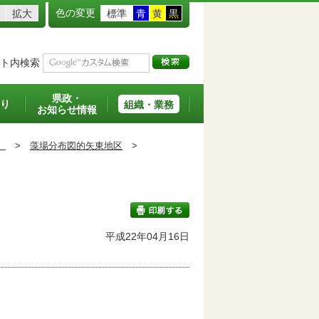
色の変更
拡大
標準
青
黄
黒
ト内検索
県政・
り
組織・業務
お知らせ情報
）
>
藻場分布図的矢東地区
>
平成22年04月16日
印刷する