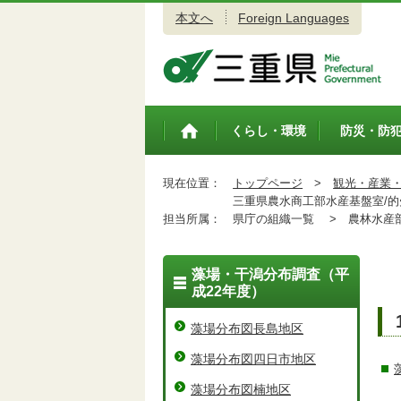
本文へ
Foreign Languages
三重県公式ウェブサイト
くらし・環境
防災・防
トップペ
ージ
現在位置：
トップページ
>
観光・産業
三重県農水商工部水産基盤室/的
担当所属：
県庁の組織一覧 >
農林水産
藻場・干潟分布調査（平
成22年度）
藻場分布図長島地区
藻場分布図四日市地区
藻場分布図楠地区