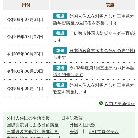
日付
表題
外国人住民を対象とした三重県オ
令和08年07月31日
語学習講座の受講者を募集します
「伊勢市外国人防災リーダー育成
令和08年07月07日
ます
日本語教育支援者のための専門性
令和08年06月26日
します
令和8年度第1回三重県地域日本語
令和08年06月19日
議を開催します
外国人住民を対象とした三重県オ
令和08年05月14日
教室を実施します
以前の更新情報
外国人住民の生活支援
日本語教育
国際交流員による出前講座
外国人住民数
三重県多文化共生推進計画
会議
JETプログラム