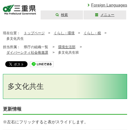
Foreign Languages
検索
メニュー
三重県公式ウェブ
サイト
現在位置：
トップページ
>
くらし・環境
>
くらし・税
>
多文化共生
担当所属：
県庁の組織一覧 >
環境生活部
>
ダイバーシティ社会推進課
>
多文化共生班
多文化共生
更新情報
※左右にフリックすると表がスライドします。