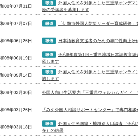
外国人住民を対象とした三重県オンデマ
和08年07月31日
座の受講者を募集します
和08年07月07日
「伊勢市外国人防災リーダー育成研修」
和08年06月26日
日本語教育支援者のための専門性向上研
令和8年度第1回三重県地域日本語教育総
和08年06月19日
催します
外国人住民を対象とした三重県オンライ
和08年05月14日
施します
和08年03月30日
外国人向け生活案内「三重県ウェルカムガイド」
和08年03月26日
「みえ外国人相談サポートセンター」で専門相談
外国人住民国籍・地域別人口調査（令和7年
和08年03月18日
在）の結果