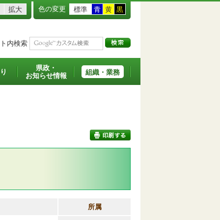
色の変更
拡大
標準
青
黄
黒
ト内検索
県政・
り
組織・業務
お知らせ情報
印刷する
所属