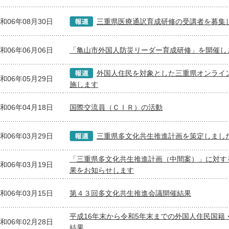
和06年08月30日
三重県医療通訳育成研修の受講者を募集
和06年06月06日
「亀山市外国人防災リーダー育成研修」を開催し
外国人住民を対象とした三重県オンライ
和06年05月29日
施します
和06年04月18日
国際交流員（ＣＩＲ）の活動
和06年03月29日
三重県多文化共生推進計画を策定しまし
「三重県多文化共生推進計画（中間案）」に対す
和06年03月19日
果をお知らせします
和06年03月15日
第４３回多文化共生推進会議開催結果
平成16年末から令和5年末までの外国人住民国籍
和06年02月28日
結果