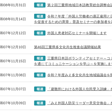
和08年01月31日
第２回三重県地域日本語教育総合調整会
令和７年度「外国人労働者の適正雇用と
和08年01月14日
を促進するための憲章」普及セミナーの参加者を
和07年12月12日
外国人患者対応セミナーを開催します
和07年12月10日
第46回三重県多文化共生推進会議開催結果
三重県日本語ボランティアセミナー～コ
和07年11月15日
を通じてコミュニケーションを学ぶ～を実施しま
和07年11月08日
令和７年度みえ多文化共生地域協議会を
和07年11月07日
「避難所における外国人住民受入訓練」
和07年10月09日
「みえ外国人防災リーダー意見交換会」