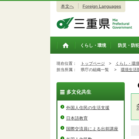
本文へ
Foreign Languages
三重県公式ウェブサイト
くらし・環境
防災・防
トップペ
ージ
現在位置：
トップページ
>
くらし・環
担当所属：
県庁の組織一覧 >
環境生活
多文化共生
外国人住民の生活支援
日本語教育
国際交流員による出前講座