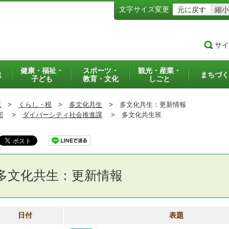
文字サイズ変更
元に戻す
縮小
サイ
健康・福祉・
スポーツ・
観光・産業・
犯
まちづく
子ども
教育・文化
しごと
境
>
くらし・税
>
多文化共生
>
多文化共生：更新情報
部
>
ダイバーシティ社会推進課
>
多文化共生班
多文化共生：更新情報
日付
表題