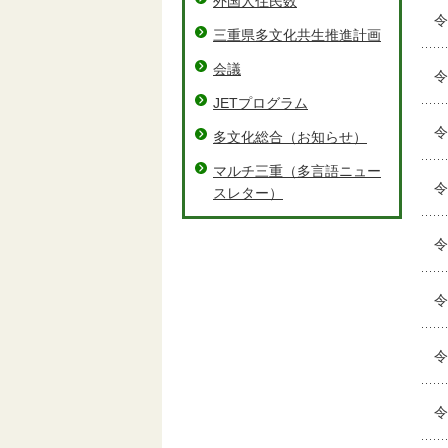
外国人住民数
令
三重県多文化共生推進計画
会議
令
JETプログラム
令
多文化総合（お知らせ）
マルチ三重（多言語ニュー
令
スレター）
令
令
令
令