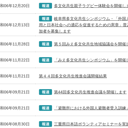
和06年12月20日
多文化共生親子ラグビー体験会を開催し
岐阜県多文化共生シンポジウム・「外国
和06年12月13日
用と日本社会への適応を促進するための憲章」普
加者を募集します
和06年11月28日
第５回みえ多文化共生地域協議会を開催
和06年11月22日
「みえ多文化共生シンポジウム」を開催
和06年11月21日
第４４回多文化共生推進会議開催結果
和06年09月21日
第44回多文化共生推進会議を開催します
和06年09月21日
「避難所における外国人避難者受入訓練
和06年08月30日
三重県日本語ボランティアセミナーを実