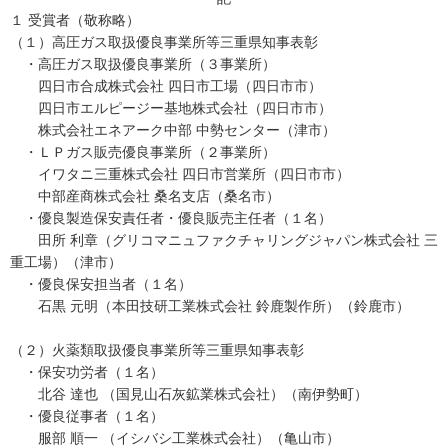
１ 受賞者（敬称略）
（１）高圧ガス取扱優良事業所等三重県知事表彰
・高圧ガス取扱優良事業所（３事業所）
四日市合成株式会社 四日市工場（四日市市）
四日市エルピージー基地株式会社（四日市市）
株式会社エネアーク中部 中勢センター（津市）
・ＬＰガス販売優良事業所（２事業所）
イワタニ三重株式会社 四日市営業所（四日市市）
中部産商株式会社 桑名支店（桑名市）
・優良製造保安責任者・優良販売主任者（１名）
田所 利章（グリコマニュファクチャリングジャパン株式会社 三
重工場）（津市）
・優良保安担当者（１名）
石黒 元明（本田技研工業株式会社 鈴鹿製作所）（鈴鹿市）
（２）火薬類取扱優良事業所等三重県知事表彰
・保安功労者（１名）
北谷 達也 （国見山石灰鉱業株式会社）（南伊勢町）
・優良従事者（１名）
服部 順一 （イシバシ工業株式会社）（亀山市）