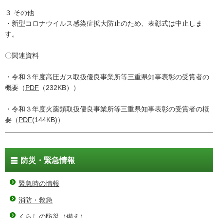
３ その他
・新型コロナウイルス感染症拡大防止のため、表彰式は中止しま
す。
〇関連資料
・令和３年度高圧ガス取扱優良事業所等三重県知事表彰の受賞者の
概要（
PDF
（232KB））
・令和３年度火薬類取扱優良事業所等三重県知事表彰の受賞者の概
要（
PDF
(144KB)）
防災・緊急情報
緊急時の情報
消防・救急
くらしの防災（備え）