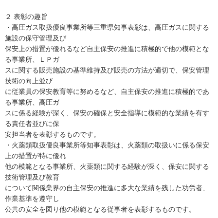
２ 表彰の趣旨
・高圧ガス取扱優良事業所等三重県知事表彰は、高圧ガスに関する
施設の保守管理及び
保安上の措置が優れるなど自主保安の推進に積極的で他の模範とな
る事業所、ＬＰガ
スに関する販売施設の基準維持及び販売の方法が適切で、保安管理
技術の向上並び
に従業員の保安教育等に努めるなど、自主保安の推進に積極的であ
る事業所、高圧ガ
スに係る経験が深く、保安の確保と安全指導に模範的な業績を有す
る責任者並びに保
安担当者を表彰するものです。
・火薬類取扱優良事業所等知事表彰は、火薬類の取扱いに係る保安
上の措置が特に優れ
他の模範となる事業所、火薬類に関する経験が深く、保安に関する
技術管理及び教育
について関係業界の自主保安の推進に多大な業績を残した功労者、
作業基準を遵守し
公共の安全を図り他の模範となる従事者を表彰するものです。