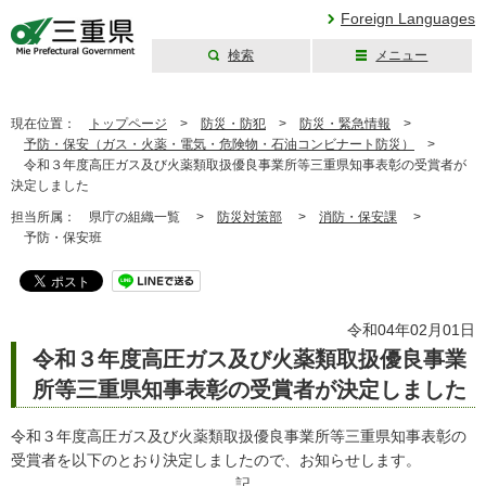
Foreign Languages
検索
メニュー
三重県公式ウェブ
サイト
現在位置：
トップページ
>
防災・防犯
>
防災・緊急情報
>
予防・保安（ガス・火薬・電気・危険物・石油コンビナート防災）
>
令和３年度高圧ガス及び火薬類取扱優良事業所等三重県知事表彰の受賞者が
決定しました
担当所属：
県庁の組織一覧 >
防災対策部
>
消防・保安課
>
予防・保安班
令和04年02月01日
令和３年度高圧ガス及び火薬類取扱優良事業
所等三重県知事表彰の受賞者が決定しました
令和３年度高圧ガス及び火薬類取扱優良事業所等三重県知事表彰の
受賞者を以下のとおり決定しましたので、お知らせします。
記