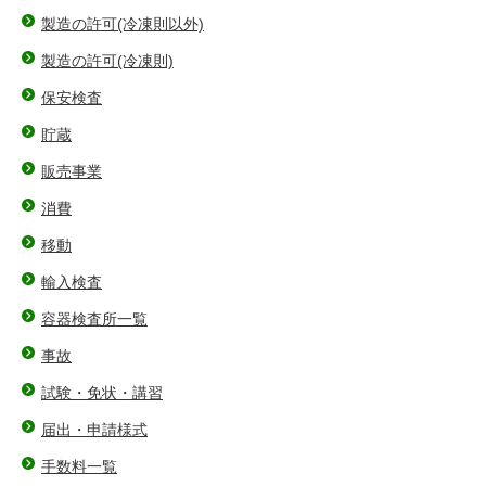
製造の許可(冷凍則以外)
製造の許可(冷凍則)
保安検査
貯蔵
販売事業
消費
移動
輸入検査
容器検査所一覧
事故
試験・免状・講習
届出・申請様式
手数料一覧