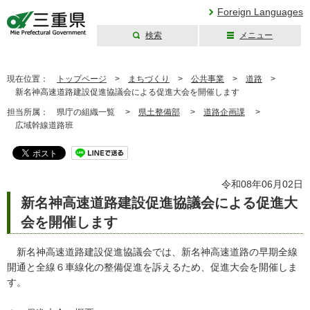
Foreign Languages
検索
メニュー
三重県公式ウェブ
サイト
現在位置：
トップページ
>
まちづくり
>
公共事業
>
道路
>
新名神高速道路建設促進協議会による促進大会を開催します
担当所属：
県庁の組織一覧 >
県土整備部
>
道路企画課
>
広域幹線道路班
令和08年06月02日
新名神高速道路建設促進協議会による促進大
会を開催します
新名神高速道路建設促進協議会では、新名神高速道路の早期全線
開通と全線６車線化の整備促進を訴えるため、促進大会を開催しま
す。