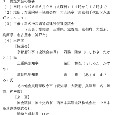
１．促進大会の概要
（１）日時：令和８年６月９日（火曜日）１１時から１２時まで
（２）場所：衆議院第一議員会館 大会議室（東京都千代田区永田
町２－２－１）
（３）主催：新名神高速道路建設促進協議会
（会員：愛知県、三重県、滋賀県、京都府、大阪府、
兵庫県、名古屋市、神戸市）
（４）出席者：
【協議会】
京都府知事（協議会会長） 西脇 隆俊（にしわき たか
とし）氏
三重県副知事 後田 和也（うしろだ かず
や）
滋賀県副知事 東 勝 （あずま まさ
る）氏
その他会員府県政令市（愛知県、大阪府、兵庫県、名古屋
市、神戸市）
【来 賓】
国会議員、国土交通省、西日本高速道路株式会社、中日本
高速道路株式会社、
沿線市町村長 ほか