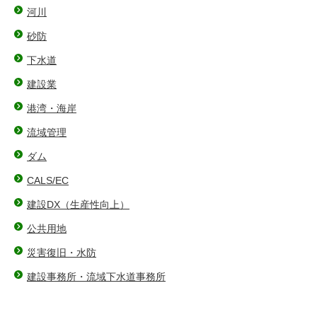
河川
砂防
下水道
建設業
港湾・海岸
流域管理
ダム
CALS/EC
建設DX（⽣産性向上）
公共用地
災害復旧・水防
建設事務所・流域下水道事務所