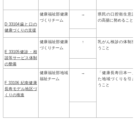
健康福祉部健康
→
県民の口腔衛生意識
づくりチーム
の高揚に努めること
D 33104歯と口の
健康づくりの支援
健康福祉部健康
↑
乳がん検診の体制整
づくりチーム
うこと
E 33105健診・相
談等サービス体制
の整備
健康福祉部地域
→
「健康長寿日本一」
福祉チーム
た地域づくりを引き
F 33106 紀南健康
うこと
長寿モデル地区づ
くりの推進