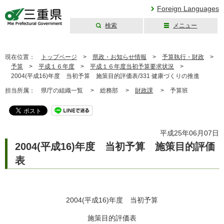
Foreign Languages
検索
メニュー
三重県公式ウェブ
サイト
現在位置：
トップページ
>
県政・お知らせ情報
>
予算執行・財政
>
予算
>
平成１６年度
>
平成１６年度当初予算要求状況
>
2004(平成16)年度 当初予算 施策目的評価表/331 健康づくりの推進
担当所属：
県庁の組織一覧 >
総務部 >
財政課
>
予算班
平成25年06月07日
2004(平成16)年度 当初予算 施策目的評価
表
2004(平成16)年度 当初予算
施策目的評価表