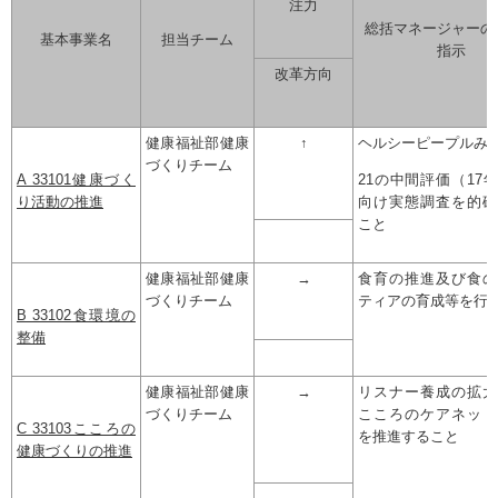
注力
総括マネージャーの
基本事業名
担当チーム
指示
改革方向
健康福祉部健康
↑
ヘルシーピープルみ
づくりチーム
A 33101健康づく
21の中間評価（17
り活動の推進
向け実態調査を的確
こと
健康福祉部健康
→
食育の推進及び食の
づくりチーム
ティアの育成等を行
B 33102食環境の
整備
健康福祉部健康
→
リスナー養成の拡大
づくりチーム
こころのケアネット
C 33103こころの
を推進すること
健康づくりの推進