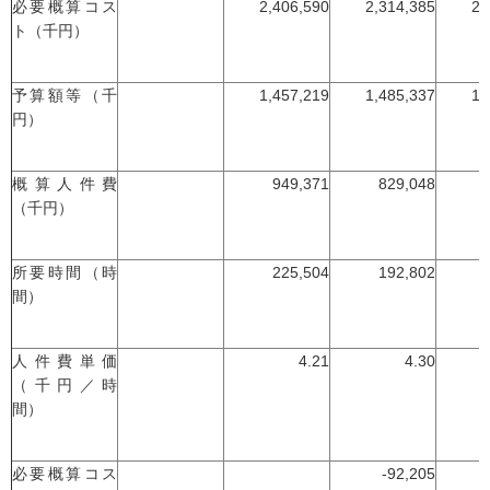
必要概算コス
2,406,590
2,314,385
2,
ト（千円）
予算額等（千
1,457,219
1,485,337
1,
円）
概算人件費
949,371
829,048
（千円）
所要時間（時
225,504
192,802
間）
人件費単価
4.21
4.30
（千円／時
間）
必要概算コス
-92,205
-