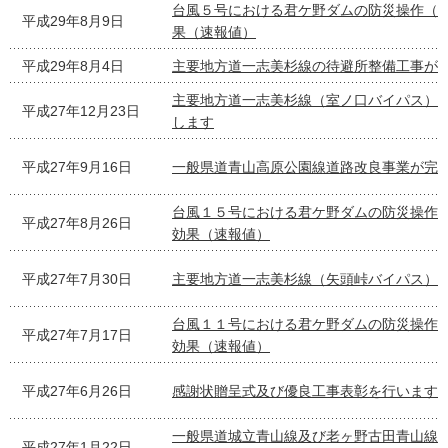
台風５号における君ケ野ダムの防災操作（
平成29年8月9日
果（速報値）
平成29年8月4日
主要地方道一志美杉線の待避所整備工事が
主要地方道一志美杉線（室ノ口バイパス）
平成27年12月23日
します
平成27年9月16日
一般県道青山高原公園線道路改良事業が完
台風１５号における君ケ野ダムの防災操作
平成27年8月26日
効果（速報値）
平成27年7月30日
主要地方道一志美杉線（矢頭峠バイパス）
台風１１号における君ケ野ダムの防災操作
平成27年7月17日
効果（速報値）
平成27年6月26日
感謝状贈呈式及び優良工事表彰を行います
一般県道城立青山線及び老ヶ野古田青山線
平成27年1月22日