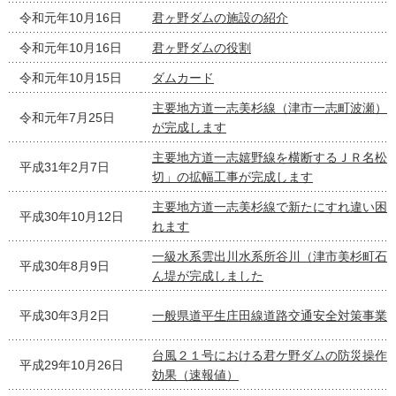
令和元年10月16日
君ヶ野ダムの施設の紹介
令和元年10月16日
君ヶ野ダムの役割
令和元年10月15日
ダムカード
主要地方道一志美杉線（津市一志町波瀬）
令和元年7月25日
が完成します
主要地方道一志嬉野線を横断するＪＲ名松
平成31年2月7日
切」の拡幅工事が完成します
主要地方道一志美杉線で新たにすれ違い困
平成30年10月12日
れます
一級水系雲出川水系所谷川（津市美杉町石
平成30年8月9日
ん堤が完成しました
平成30年3月2日
一般県道平生庄田線道路交通安全対策事業
台風２１号における君ケ野ダムの防災操作
平成29年10月26日
効果（速報値）