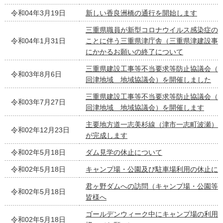
令和04年3月19日
新しい香良洲橋の通行を開始します
三重県職員が新型コロナウイルス感染症の
令和04年1月31日
ことに伴う三重県津庁舎（三重県津建設事
にかかるお願いの終了について
三重県建設工事等不当要求等防止協議会（令
令和03年8月6日
回津地域 地域協議会）を開催しました
三重県建設工事等不当要求等防止協議会（
令和03年7月27日
回津地域 地域協議会）を開催します
主要地方道一志美杉線（津市一志町波瀬）
令和02年12月23日
が完成します
令和02年5月18日
ダム見学の休止について
令和02年5月18日
キャンプ場・公園及び駐車場利用の休止に
君ヶ野ダムへの訪問（キャンプ場・公園等
令和02年5月18日
皆様へ
ゴールデンウィーク中にキャンプ場の利用
令和02年5月18日