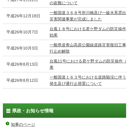
の盗難について
一般国道３６８号所川橋及び一級水系雲出
平成26年12月18日
災害関連事業が完成しました
台風１８号における君ケ野ダムの防災操作
平成26年10月7日
効果
一般県道青山高原公園線道路災害復旧工事
平成26年10月3日
行止め解除
台風11号における君ケ野ダムの防災操作（
平成26年8月13日
果
一般国道１６３号における道路陥没に伴う
平成26年8月12日
発生及び通行止措置について
県政・お知らせ情報
知事のページ