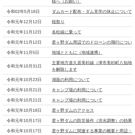
様へ（お願い）
令和02年5月18日
ダムカード配布・ダム見学の休止について
令和元年12月12日
桜祭り
令和元年11月12日
名松線に乗って
令和元年11月12日
君ヶ野ダム周辺でのドローンの飛行につい
令和元年11月5日
地域とともに（地域連携）
主要地方道久居美杉線（津市美杉町八知地
令和元年10月31日
を解除します
令和元年10月23日
湖面の利用について
令和元年10月21日
キャンプ場の利用について
令和元年10月21日
キャンプ場の利用について
令和元年10月18日
君ヶ野ダムのアクセス
令和元年10月17日
君ヶ野ダムの防災操作（洪水調整）の効果
令和元年10月17日
君ケ野ダムに関連する事業の概要と周辺・