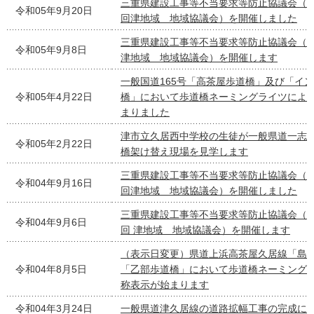
三重県建設工事等不当要求等防止協議会（
令和05年9月20日
回津地域 地域協議会）を開催しました
三重県建設工事等不当要求等防止協議会（令
令和05年9月8日
津地域 地域協議会）を開催します
一般国道165号「高茶屋歩道橋」及び「イ
令和05年4月22日
橋」において歩道橋ネーミングライツによ
まりました
津市立久居西中学校の生徒が一般県道一志
令和05年2月22日
橋架け替え現場を見学します
三重県建設工事等不当要求等防止協議会（
令和04年9月16日
回津地域 地域協議会）を開催しました
三重県建設工事等不当要求等防止協議会（
令和04年9月6日
回 津地域 地域協議会）を開催します
（表示日変更）県道上浜高茶屋久居線「島
令和04年8月5日
「乙部歩道橋」において歩道橋ネーミング
称表示が始まります
令和04年3月24日
一般県道津久居線の道路拡幅工事の完成に