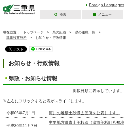
Foreign Languages
検索
メニュー
三重県公式ウェブ
サイト
現在位置：
トップページ
>
県の組織
>
県の組織一覧
>
津建設事務所
>
お知らせ・行政情報
お知らせ・行政情報
県政・お知らせ情報
掲載日順に表示しています。
※左右にフリックすると表がスライドします。
令和06年7月1日
河川の堆積土砂撤去箇所を公表します。
主要地方道青山美杉線（津市美杉町八知地
平成30年11月7日