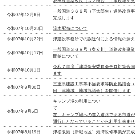
衣田線道路改良（Ａ２橋台）工事現場を見
一般国道３６８号（下太郎生）道路改良事
令和07年12月6日
完成します
令和07年10月28日
流木配布について
令和07年10月22日
津建設事務所での誤送付による情報の漏え
一般国道３６８号（奥立川）道路改良事業
令和07年10月17日
開始について
令和７年度「津港保安委員会テロ対策合同
令和07年10月1日
ます
三重県建設工事等不当要求等防止協議会（令
令和07年9月30日
回 津地域 地域協議会）を開催します
キャンプ場の利用につい
て ※
令和07年9月5日
在、キャンプ場への進入道路である市道が
通行止となっていることから利用出来ませ
令和07年8月19日
津松阪港（新堀地区）港湾改修事業が完成