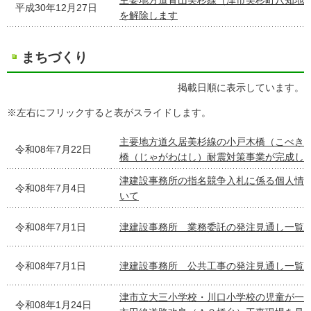
主要地方道青山美杉線（津市美杉町八知地
平成30年12月27日
を解除します
まちづくり
掲載日順に表示しています。
※左右にフリックすると表がスライドします。
主要地方道久居美杉線の小戸木橋（こべき
令和08年7月22日
橋（じゃがわはし）耐震対策事業が完成し
津建設事務所の指名競争入札に係る個人情
令和08年7月4日
いて
令和08年7月1日
津建設事務所 業務委託の発注見通し一覧
令和08年7月1日
津建設事務所 公共工事の発注見通し一覧
津市立大三小学校・川口小学校の児童が一
令和08年1月24日