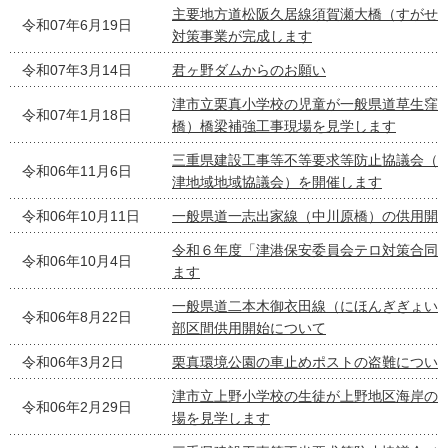
主要地方道松阪久居線須賀瀬大橋（すがせ
令和07年6月19日
対策事業が完成します
令和07年3月14日
君ヶ野ダムからのお願い
津市立栗真小学校の児童が一般県道草生窪
令和07年1月18日
橋）橋梁補強工事現場を見学します
三重県建設工事等不等要求等防止協議会（令
令和06年11月6日
津地域地域協議会）を開催します
令和06年10月11日
一般県道一志出家線（中川原橋）の供用開
令和６年度「津港保安委員会テロ対策合同
令和06年10月4日
ます
一般県道二本木御衣田線（にほんぎぎょい
令和06年8月22日
部区間供用開始について
令和06年3月2日
栗真環境公園の車止めポストの盗難につい
津市立上野小学校の生徒が上野地区海岸の
令和06年2月29日
場を見学します