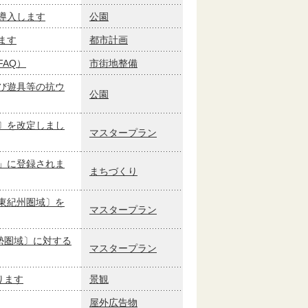
導入します
公園
ます
都市計画
AQ）
市街地整備
び遊具等の抗ウ
公園
〕を改定しまし
マスタープラン
」に登録されま
まちづくり
東紀州圏域〕を
マスタープラン
勢圏域〕に対する
マスタープラン
ります
景観
屋外広告物