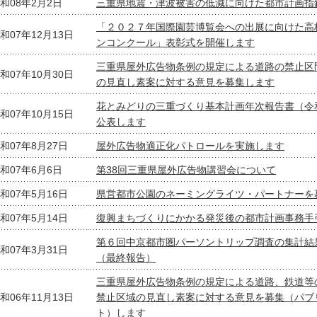
和08年2月2日
三重県地震・津波被害の低減に向けた都市計画指
「２０２７年国際園芸博覧会への出展に向けた高
和07年12月13日
ンコンクール」表彰式を開催します
三重県屋外広告物条例の規定による道路の禁止区
和07年10月30日
の見直し素案に対する意見を募集します
花とみどりの三重づくり基本計画年次報告書（令
和07年10月15日
公表します
和07年8月27日
屋外広告物適正化パトロールを実施します
和07年6月6日
第38回三重県屋外広告物講習会について
和07年5月16日
県営都市公園のネーミングライツ・パートナーを
和07年5月14日
復興まちづくりにかかる発災後の都市計画事務手
第６回中京都市圏パーソントリップ調査の集計結
和07年3月31日
（最終報告）
三重県屋外広告物条例の規定による道路、鉄道等
和06年11月13日
禁止区域の見直し素案に対する意見を募集（パブ
ト）します