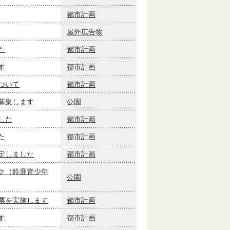
都市計画
屋外広告物
た
都市計画
す
都市計画
ついて
都市計画
募集します
公園
した
都市計画
た
都市計画
定しました
都市計画
ク（鈴鹿青少年
公園
票を実施します
都市計画
す
都市計画