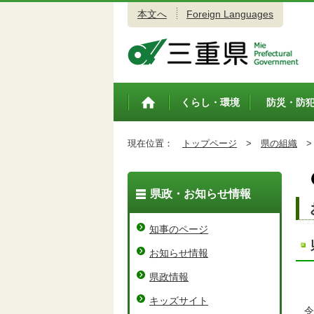
本文へ
Foreign Languages
三重県公式ウェブサイト
くらし・環境
防災・防
トップペ
ージ
現在位置：
トップページ
>
県の組織
>
県政・お知らせ情報
知事のページ
お知らせ情報
県政情報
キッズサイト
令