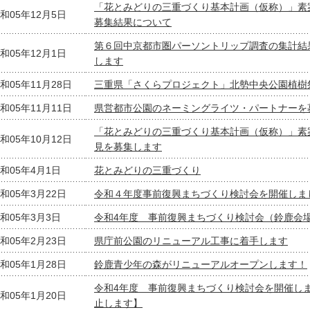
「花とみどりの三重づくり基本計画（仮称）」素
和05年12月5日
募集結果について
第６回中京都市圏パーソントリップ調査の集計結
和05年12月1日
します
和05年11月28日
三重県「さくらプロジェクト」北勢中央公園植樹
和05年11月11日
県営都市公園のネーミングライツ・パートナーを
「花とみどりの三重づくり基本計画（仮称）」素
和05年10月12日
見を募集します
和05年4月1日
花とみどりの三重づくり
和05年3月22日
令和４年度事前復興まちづくり検討会を開催しま
和05年3月3日
令和4年度 事前復興まちづくり検討会（鈴鹿会
和05年2月23日
県庁前公園のリニューアル工事に着手します
和05年1月28日
鈴鹿青少年の森がリニューアルオープンします！
令和4年度 事前復興まちづくり検討会を開催し
和05年1月20日
止します】