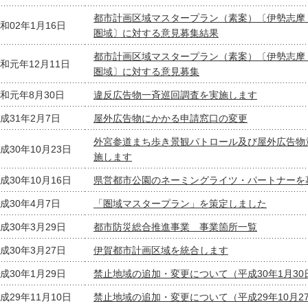
都市計画区域マスタープラン（素案）〔伊勢志摩
和02年1月16日
圏域〕に対する意見募集結果
都市計画区域マスタープラン（素案）〔伊勢志摩
和元年12月11日
圏域〕に対する意見募集
和元年8月30日
違反広告物一斉巡回調査を実施します
成31年2月7日
屋外広告物にかかる申請窓口の変更
外宮参道まち歩き景観パトロール及び屋外広告物
成30年10月23日
施します
成30年10月16日
県営都市公園のネーミングライツ・パートナーを
成30年4月7日
「圏域マスタープラン」を策定しました
成30年3月29日
都市防災総合推進事業 事業箇所一覧
成30年3月27日
伊賀都市計画区域を統合します
成30年1月29日
禁止地域の追加・変更について（平成30年1月30
成29年11月10日
禁止地域の追加・変更について（平成29年10月2