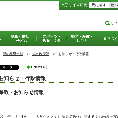
文字サイズ変更
元に戻す
縮小
サイ
健康・福祉・
スポーツ・
観光・産業・
犯
まちづく
子ども
教育・文化
しごと
県の組織一覧
>
都市政策課
>
お知らせ・行政情報
お知らせ・行政情報
県政・お知らせ情報
和元年11月14日
大学生とともに屋外広告物に関するまち歩きを実