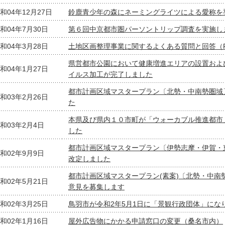
和04年12月27日
鈴鹿青少年の森にネーミングライツによる愛称を
和04年7月30日
第６回中京都市圏パーソントリップ調査を実施し
和04年3月28日
土地区画整理事業に関するよくある質問と回答（F
県営都市公園において健康増進エリアの設置およ
和04年1月27日
イルス加工が完了しました
都市計画区域マスタープラン〔北勢・中南勢圏域
和03年2月26日
た
本県及び県内１０市町が「ウォーカブル推進都市
和03年2月4日
した
都市計画区域マスタープラン〔伊勢志摩・伊賀・
和02年9月9日
改定しました
都市計画区域マスタープラン(素案)〔北勢・中南
和02年5月21日
意見を募集します
和02年3月25日
鳥羽市が令和2年5月1日に「景観行政団体」にな
和02年1月16日
屋外広告物にかかる申請窓口の変更（桑名市内）