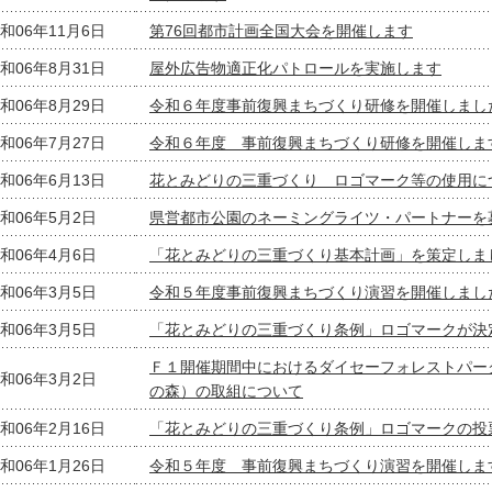
和06年11月6日
第76回都市計画全国大会を開催します
和06年8月31日
屋外広告物適正化パトロールを実施します
和06年8月29日
令和６年度事前復興まちづくり研修を開催しまし
和06年7月27日
令和６年度 事前復興まちづくり研修を開催しま
和06年6月13日
花とみどりの三重づくり ロゴマーク等の使用に
和06年5月2日
県営都市公園のネーミングライツ・パートナーを
和06年4月6日
「花とみどりの三重づくり基本計画」を策定しま
和06年3月5日
令和５年度事前復興まちづくり演習を開催しまし
和06年3月5日
「花とみどりの三重づくり条例」ロゴマークが決
Ｆ１開催期間中におけるダイセーフォレストパー
和06年3月2日
の森）の取組について
和06年2月16日
「花とみどりの三重づくり条例」ロゴマークの投
和06年1月26日
令和５年度 事前復興まちづくり演習を開催しま