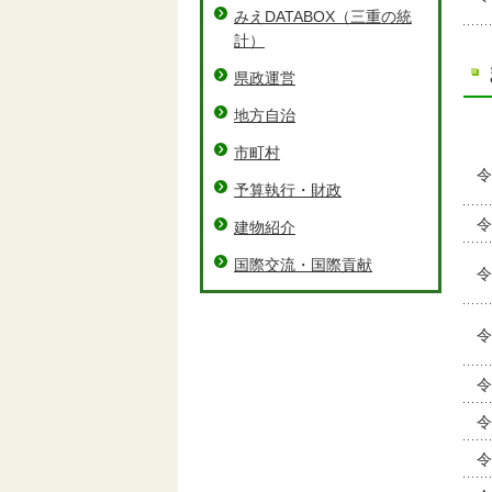
みえDATABOX（三重の統
計）
県政運営
地方自治
市町村
令
予算執行・財政
令
建物紹介
国際交流・国際貢献
令
令
令
令
令