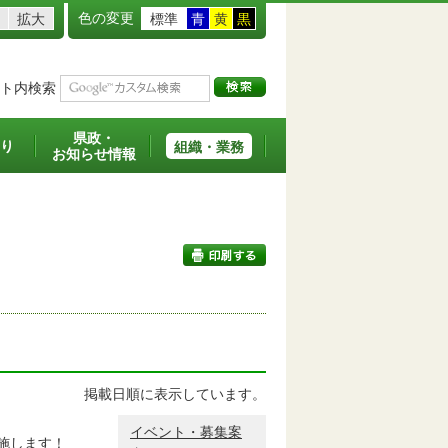
色の変更
拡大
標準
青
黄
黒
ト内検索
県政・
り
組織・業務
お知らせ情報
印刷する
掲載日順に表示しています。
イベント・募集案
施します！