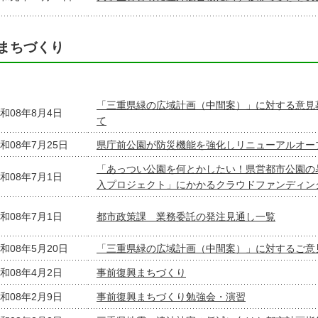
まちづくり
「三重県緑の広域計画（中間案）」に対する意見
和08年8月4日
て
和08年7月25日
県庁前公園が防災機能を強化しリニューアルオー
「あっつい公園を何とかしたい！県営都市公園の
和08年7月1日
入プロジェクト」にかかるクラウドファンディン
和08年7月1日
都市政策課 業務委託の発注見通し一覧
和08年5月20日
「三重県緑の広域計画（中間案）」に対するご意
和08年4月2日
事前復興まちづくり
和08年2月9日
事前復興まちづくり勉強会・演習