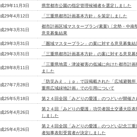
成29年11月3日
県営都市公園の指定管理候補者を選定しました
成29年4月12日
「三重県都市計画基本方針」を策定しました
都市計画区域マスタープラン(素案)〔北勢・中南
成29年3月31日
意見募集結果
成29年3月31日
「圏域マスタープラン」の案に対する意見募集結
成29年3月31日
「三重県都市計画基本方針」の案に対する意見募
「三重県地震・津波被害の低減に向けた都市計画
成28年8月11日
ました
「防災みえ．ｊｐ」で誤掲載された「広域避難所
成27年7月28日
重県広域緑地計画』での引用について
成25年5月18日
第２４回全国「みどりの愛護」のつどいが開催さ
第２４回「みどりの愛護」功労者国土交通大臣表
成25年4月26日
しました
第２４回全国「みどりの愛護」のつどい記念三重
成25年4月26日
者知事表彰受賞者が決定しました