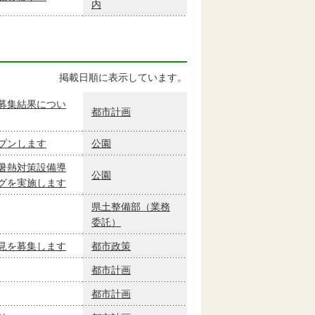
内
掲載日順に表示しています。
募集結果につい
都市計画
プンします
公園
暑熱対策設備導
公園
グを実施します
県土整備部（業務
委託）
見を募集します
都市政策
都市計画
都市計画