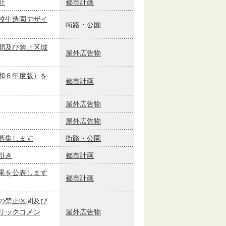
針
都市計画
校生造園デザイ
街路・公園
間及び禁止区域
屋外広告物
和６年度版）を
都市計画
屋外広告物
屋外広告物
募集します
街路・公園
引き
都市計画
果を公表します
都市計画
の禁止区間及び
リックコメン
屋外広告物