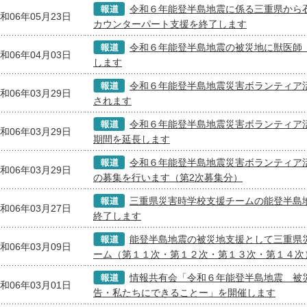
令和６年能登半島地震に係る三重県から
和06年05月23日
カウンターパート支援を終了します
令和６年能登半島地震の被災地に獣医師
和06年04月03日
します
令和６年能登半島地震災害ボランティア
和06年03月29日
されます
令和６年能登半島地震災害ボランティア
和06年03月29日
期間を延長します
令和６年能登半島地震災害ボランティア
和06年03月29日
の募集を行います（第2次募集分）
三重県災害時学校支援チームの能登半島
和06年03月27日
終了します
能登半島地震の被災地支援として三重県
和06年03月09日
ーム（第１１次・第１２次・第１３次・第１４次
情報共有会「令和６年能登半島地震 被
和06年03月01日
告・私たちにできることー」を開催します