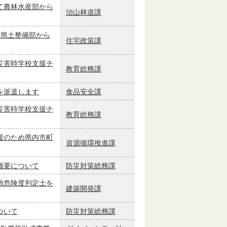
て農林水産部から
治山林道課
て県土整備部から
住宅政策課
災害時学校支援チ
教育総務課
を派遣します
食品安全課
災害時学校支援チ
教育総務課
援のため県内市町
資源循環推進課
概要について
防災対策総務課
地危険度判定士を
建築開発課
ついて
防災対策総務課