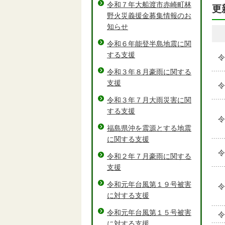
令和７年大船渡市赤崎町林
更
野火災義援金募集情報のお
知らせ
令和６年能登半島地震に関
する支援
令
令和３年８月豪雨に関する
支援
令
令和３年７月大雨災害に関
する支援
令
福島県沖を震源とする地震
に関する支援
令
令和２年７月豪雨に関する
支援
令和元年台風第１９号被害
令
に対する支援
令和元年台風第１５号被害
令
に対する支援