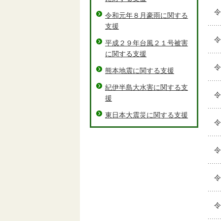
令
令和元年８月豪雨に関する
支援
令
平成２９年台風２１号被害
に関する支援
令
熊本地震に関する支援
紀伊半島大水害に関する支
令
援
東日本大震災に関する支援
令
令
令
令