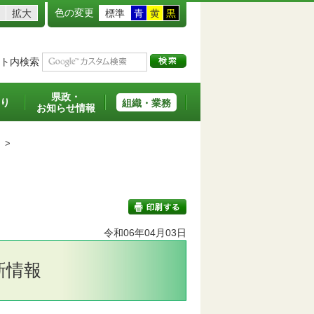
色の変更
拡大
標準
青
黄
黒
ト内検索
県政・
り
組織・業務
お知らせ情報
>
令和06年04月03日
印刷する
新情報