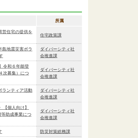
所属
県営住宅の提供を
住宅政策課
半島地震災害ボラ
ダイバーシティ社
す
会推進課
】令和６年能登
ダイバーシティ社
４次募集）につ
会推進課
ボランティア活動
ダイバーシティ社
会推進課
〉【個人向け】
ダイバーシティ社
費等助成事業につ
会推進課
す
防災対策総務課