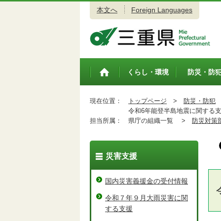
本文へ
Foreign Languages
三重県公式ウェブサイト
くらし・環境
防災・防
トップペ
ージ
現在位置：
トップページ
>
防災・防犯
令和6年能登半島地震に関する支
担当所属：
県庁の組織一覧 >
防災対策
災害支援
国内災害義援金の受付情報
令和７年９月大雨災害に関
する支援