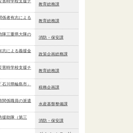
災害時学校支援チ
教育総務課
関係者有志による
教育総務課
助隊三重県大隊の
消防・保安課
有志による義援金
政策企画総務課
災害時学校支援チ
教育総務課
「石川県輪島市」
税務企画課
港関係職員の派遣
水産基盤整備課
防援助隊（第三
消防・保安課