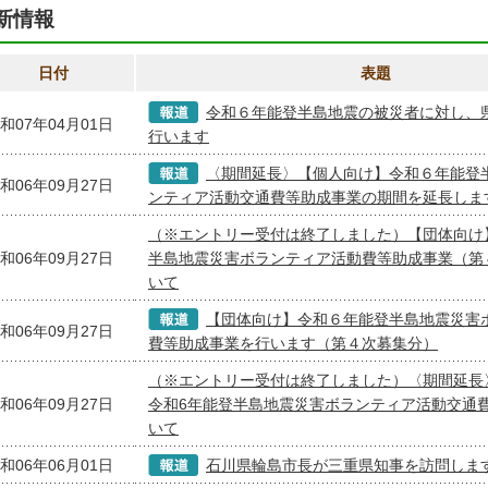
新情報
日付
表題
令和６年能登半島地震の被災者に対し、
和07年04月01日
行います
〈期間延長〉【個人向け】令和６年能登
和06年09月27日
ンティア活動交通費等助成事業の期間を延長しま
（※エントリー受付は終了しました）【団体向け
和06年09月27日
半島地震災害ボランティア活動費等助成事業（第
いて
【団体向け】令和６年能登半島地震災害
和06年09月27日
費等助成事業を行います（第４次募集分）
（※エントリー受付は終了しました）〈期間延長
和06年09月27日
令和6年能登半島地震災害ボランティア活動交通
いて
和06年06月01日
石川県輪島市長が三重県知事を訪問しま