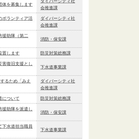
ダイバーシティ社
団体を募集します
会推進課
のボランティア活
ダイバーシティ社
会推進課
防援助隊（第二
消防・保安課
設置します
防災対策総務課
災害復旧支援とし
下水道事業課
援するため「みえ
ダイバーシティ社
会推進課
遣について
防災対策総務課
防援助隊を派遣し
消防・保安課
て下水道担当職員
下水道事業課