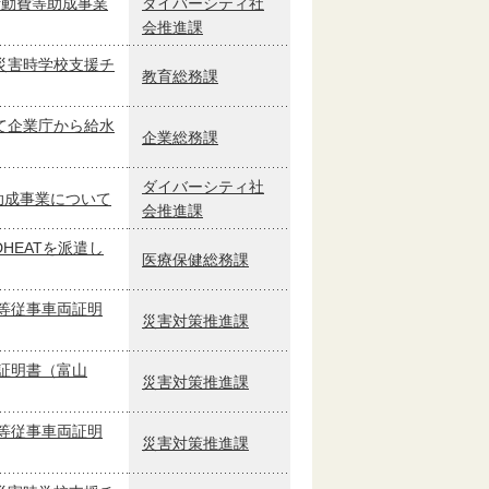
活動費等助成事業
ダイバーシティ社
会推進課
災害時学校支援チ
教育総務課
て企業庁から給水
企業総務課
ダイバーシティ社
助成事業について
会推進課
HEATを派遣し
医療保健総務課
等従事車両証明
災害対策推進課
証明書（富山
災害対策推進課
等従事車両証明
災害対策推進課