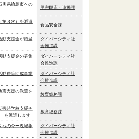
石川県輪島市への
災害即応・連携課
（第３次）を派遣
食品安全課
活動支援金が贈呈
ダイバーシティ社
会推進課
活動支援金の募集
ダイバーシティ社
会推進課
活動費等助成事業
ダイバーシティ社
会推進課
地震支援の派遣を
教育総務課
災害時学校支援チ
教育総務課
） を派遣します
災地の今ー現場報
ダイバーシティ社
会推進課