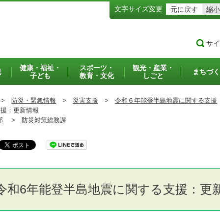
文字サイズ変更
元に戻す
縮小
サイ
健康・福祉・
スポーツ・
観光・産業・
犯
まちづく
子ども
教育・文化
しごと
>
防災・緊急情報
>
災害支援
>
令和６年能登半島地震に関する支援
援：更新情報
部
>
防災対策総務課
令和6年能登半島地震に関する支援：更