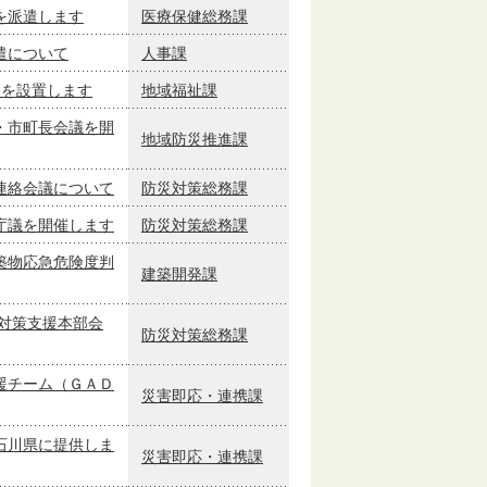
を派遣します
医療保健総務課
遣について
人事課
箱を設置します
地域福祉課
・市町長会議を開
地域防災推進課
連絡会議について
防災対策総務課
庁議を開催します
防災対策総務課
築物応急危険度判
建築開発課
対策支援本部会
防災対策総務課
援チーム（ＧＡＤ
災害即応・連携課
石川県に提供しま
災害即応・連携課