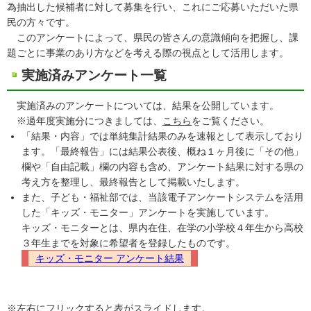
為抽出した候補者に対して募集を行い、これにご応募いただいた県
民の方々です。
このアンケートによって、県民の皆さんの意識傾向を把握し、課
題ごとに事業のあり方などを考える際の視点として活用します。
実施済みアンケート一覧
実施済みのアンケートについては、結果を公開しています。
※過年度実施分につきましては、
こちら
をご覧ください。
「結果・内容」では単純集計結果のみを速報として表示しており
ます。「最終報告」には結果公表後、概ね１ヶ月後に「その他」
欄や「自由記載」欄の内容も含め、アンケート結果に対する県の
考え方を整理し、最終報告として掲載いたします。
また、子ども・福祉部では、当該電子アンケートシステムを活用
した「キッズ・モニター」アンケートを実施しています。
キッズ・モニターとは、県内在住、在学の小学校４年生から高校
３年生までを対象に希望者を登録したものです。
キッズ・モニター アンケート結果
※左右にフリックすると表がスライドします。