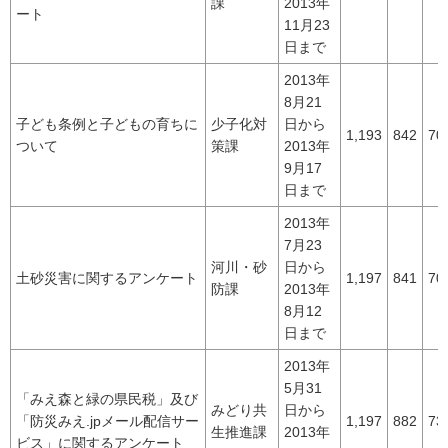
課
2013年
ート
11月23
日まで
2013年
8月21
子ども条例と子どもの育ちに
少子化対
日から
1,193
842
70
ついて
策課
2013年
9月17
日まで
2013年
7月23
河川・砂
日から
土砂災害に関するアンケート
1,197
841
70
防課
2013年
8月12
日まで
2013年
5月31
「みえ森と緑の県民税」及び
みどり共
日から
「防災みえ.jpメール配信サー
1,197
882
73
生推進課
2013年
ビス」に関するアンケート