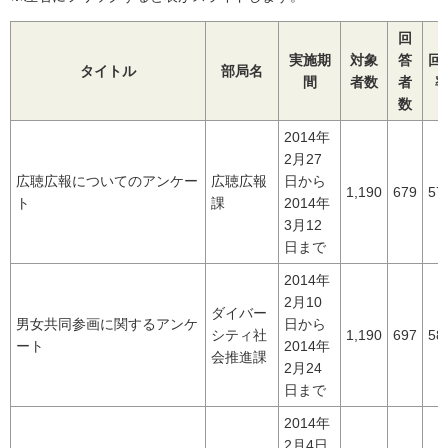
回
実施期
対象
答
回
タイトル
部局名
間
者数
者
数
2014年
2月27
広聴広報についてのアンケー
広聴広報
日から
1,190
679
57
ト
課
2014年
3月12
日まで
2014年
2月10
ダイバー
男女共同参画に関するアンケ
日から
シティ社
1,190
697
58
ート
2014年
会推進課
2月24
日まで
2014年
2月4日