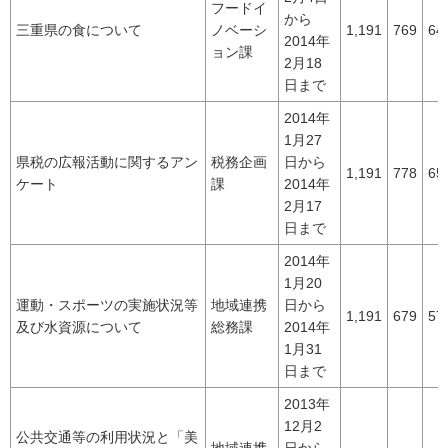
フードイ
から
三重県の食について
ノベーシ
1,191
769
64
2014年
ョン課
2月18
日まで
2014年
1月27
県税の広報活動に関するアン
税務企画
日から
1,191
778
65
ケート
課
2014年
2月17
日まで
2014年
1月20
運動・スポーツの実施状況等
地域連携
日から
1,191
679
57
及び水資源について
総務課
2014年
1月31
日まで
2013年
12月2
公共交通等の利用状況と「美