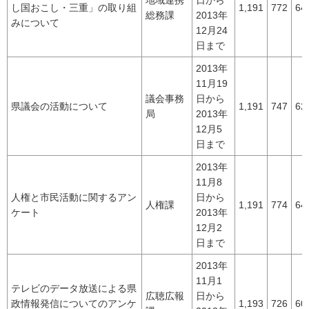
地域連携
日から
し国おこし・三重」の取り組
1,191
772
64
総務課
2013年
みについて
12月24
日まで
2013年
11月19
議会事務
日から
県議会の活動について
1,191
747
62
局
2013年
12月5
日まで
2013年
11月8
人権と市民活動に関するアン
日から
人権課
1,191
774
64
ケート
2013年
12月2
日まで
2013年
11月1
テレビのデータ放送による県
広聴広報
日から
政情報発信についてのアンケ
1,193
726
60