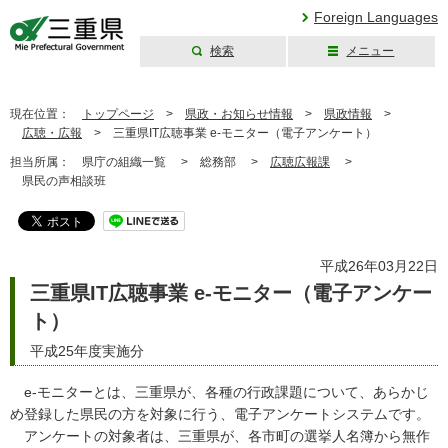
Foreign Languages
検索
メニュー
三重県公式ウェブ
サイト
現在位置：
トップページ
>
県政・お知らせ情報
>
県政情報
>
広聴・広報
>
三重県IT広聴事業 e-モニター（電子アンケート）
担当所属：
県庁の組織一覧 >
総務部 >
広聴広報課
>
県民の声相談班
平成26年03月22日
三重県IT広聴事業 e-モニター（電子アンケー
ト）
平成25年度実施分
e-モニターとは、三重県が、各種の行政課題について、あらかじ
め登録した県民の方を対象に行う、電子アンケートシステムです。
アンケートの対象者は、三重県が、各市町の選挙人名簿から無作