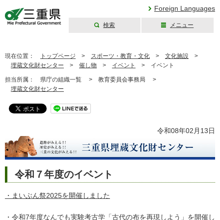
Foreign Languages
検索
メニュー
三重県公式ウェブ
サイト
現在位置：
トップページ
>
スポーツ・教育・文化
>
文化施設
>
埋蔵文化財センター
>
催し物
>
イベント
>
イベント
担当所属：
県庁の組織一覧 >
教育委員会事務局 >
埋蔵文化財センター
令和08年02月13日
令和７年度のイベント
・まいぶん祭2025を開催しました
・
令和7年度なんでも実験考古学「古代の布を再現しよう」を開催し