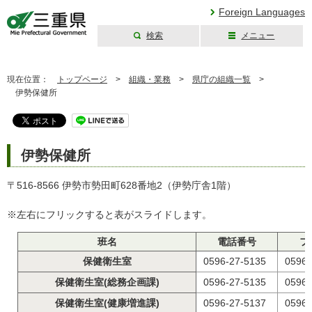
Foreign Languages
検索
メニュー
三重県公式ウェブ
サイト
現在位置：
トップページ
>
組織・業務
>
県庁の組織一覧
>
伊勢保健所
伊勢保健所
〒516-8566 伊勢市勢田町628番地2（伊勢庁舎1階）
※左右にフリックすると表がスライドします。
班名
電話番号
フ
保健衛生室
0596-27-5135
0596-
保健衛生室(総務企画課)
0596-27-5135
0596-
保健衛生室(健康増進課)
0596-27-5137
0596-