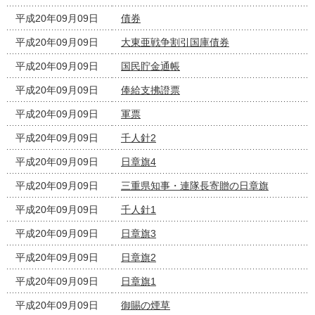
平成20年09月09日
債券
平成20年09月09日
大東亜戦争割引国庫債券
平成20年09月09日
国民貯金通帳
平成20年09月09日
俸給支拂證票
平成20年09月09日
軍票
平成20年09月09日
千人針2
平成20年09月09日
日章旗4
平成20年09月09日
三重県知事・連隊長寄贈の日章旗
平成20年09月09日
千人針1
平成20年09月09日
日章旗3
平成20年09月09日
日章旗2
平成20年09月09日
日章旗1
平成20年09月09日
御賜の煙草