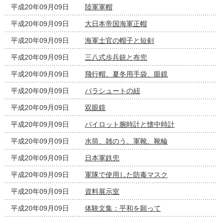
平成20年09月09日
陸軍軍帽
平成20年09月09日
大日本帝国海軍正帽
平成20年09月09日
海軍士官の帽子と短剣
平成20年09月09日
三八式歩兵銃と布兜
平成20年09月09日
飛行帽、夏冬用手袋、眼鏡
平成20年09月09日
パラシュートの紐
平成20年09月09日
双眼鏡
平成20年09月09日
パイロット腕時計と懐中時計
平成20年09月09日
水筒、雑のう、軍靴、靴輪
平成20年09月09日
日本軍鉄兜
平成20年09月09日
軍隊で使用した防毒マスク
平成20年09月09日
資料展示室
平成20年09月09日
体験文集：平和を願って