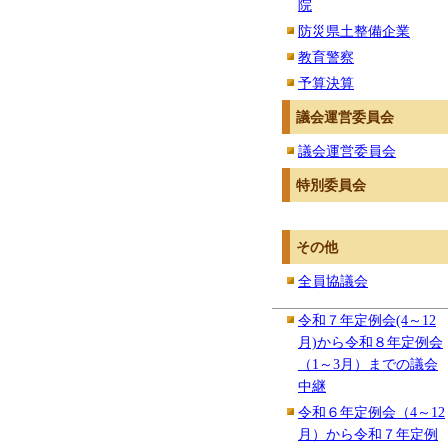
院
防災県土整備企業
教育警察
予算決算
議会運営委員会
議会運営委員会
特別委員会
その他
全員協議会
令和７年定例会(4～12
月)から令和８年定例会
（1～3月）までの議会
中継
令和６年定例会（4～12
月）から令和７年定例