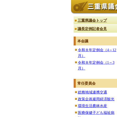
三重県議会トップ
議長定例記者会見
本会議
令和８年定例会（4～12
月）
令和８年定例会（1～3
月）
常任委員会
総務地域連携交通
政策企画雇用経済観光
環境生活農林水産
医療保健子ども福祉病