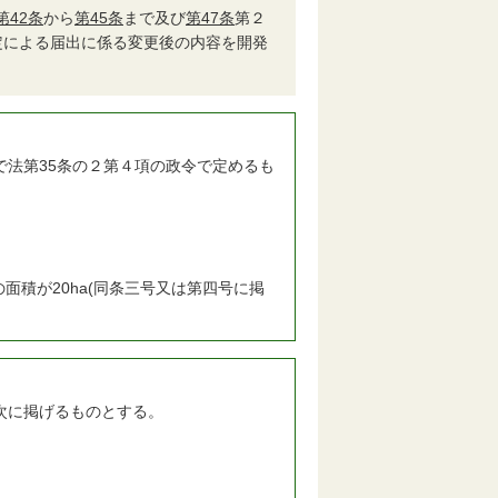
第42条
から
第45条
まで及び
第47条
第２
定による届出に係る変更後の内容を開発
で法第35条の２第４項の政令で定めるも
積が20ha(同条三号又は第四号に掲
次に掲げるものとする。