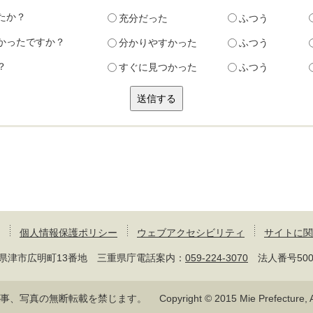
たか？
充分だった
ふつう
かったですか？
分かりやすかった
ふつう
？
すぐに見つかった
ふつう
個人情報保護ポリシー
ウェブアクセシビリティ
サイトに関
 三重県津市広明町13番地 三重県庁電話案内：
059-224-3070
法人番号50000
記事、写真の無断転載を禁じます。
Copyright © 2015 Mie Prefecture, Al