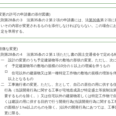
(変更の許可の申請書の添付図書)
規
則第28条の３ 法第35条の２第２項の申請書には、法
第30条
第２項に
いその内容が変更されるものを添付しなければならない。この場合にお
定を準用する。
(軽微な変更)
規
則第28条の４ 法第35条の２第１項ただし書の国土交通省令で定め
一
設計の変更のうち予定建築物等の敷地の形状の変更。ただし、次に
イ
予定建築物等の敷地の規模の10分の１以上の増減を伴うもの
ロ
住宅以外の建築物又は第一種特定工作物の敷地の規模の増加を伴う
以上となるもの
二
工事施行者の変更。ただし、主として、自己の居住の用に供する住
行為（当該開発行為に関する工事が宅地造成及び特定盛土等規制法第
要するものを除く。）又は住宅以外の建築物若しくは特定工作物で
くは建設の用に供する目的で行う開発行為(当該開発行為に関する工
の面積が１ha以上のものを除く。)以外の開発行為にあつては、工
更に限る。