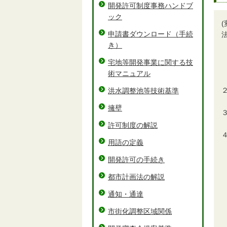
開発許可制度事務ハンドブ
ック
申請書ダウンロード（手続
き）
宅地等開発事業に関する技
術マニュアル
洪水調整池等技術基準
擁壁
許可制度の解説
用語の定義
開発許可の手続き
都市計画法の解説
通知・通達
市街化調整区域関係