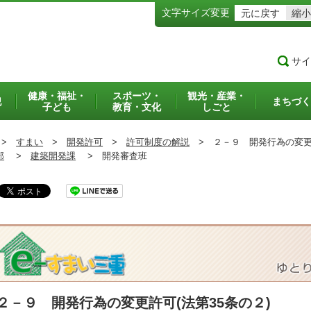
文字サイズ変更
元に戻す
縮小
サイ
健康・福祉・
スポーツ・
観光・産業・
犯
まちづく
子ども
教育・文化
しごと
>
すまい
>
開発許可
>
許可制度の解説
>
２－９ 開発行為の変更許
部
>
建築開発課
>
開発審査班
２－９ 開発行為の変更許可(法第35条の２)