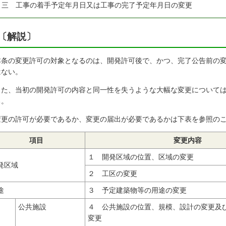
三
工事の着手予定年月日又は工事の完了予定年月日の変更
〔解説〕
本条の変更許可の対象となるのは、開発許可後で、かつ、完了公告前の
はない。
また、当初の開発許可の内容と同一性を失うような大幅な変更について
る。
変更の許可が必要であるか、変更の届出が必要であるかは下表を参照の
項目
変更内容
１ 開発区域の位置、区域の変更
発区域
２ 工区の変更
途
３ 予定建築物等の用途の変更
公共施設
４ 公共施設の位置、規模、設計の変更及
変更