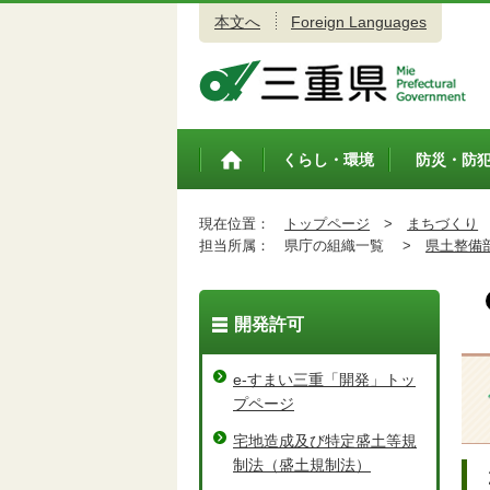
本文へ
Foreign Languages
三重県公式ウェブサイト
くらし・環境
防災・防
トップペ
ージ
現在位置：
トップページ
>
まちづくり
担当所属：
県庁の組織一覧 >
県土整備
開発許可
e-すまい三重「開発」トッ
プページ
宅地造成及び特定盛土等規
制法（盛土規制法）