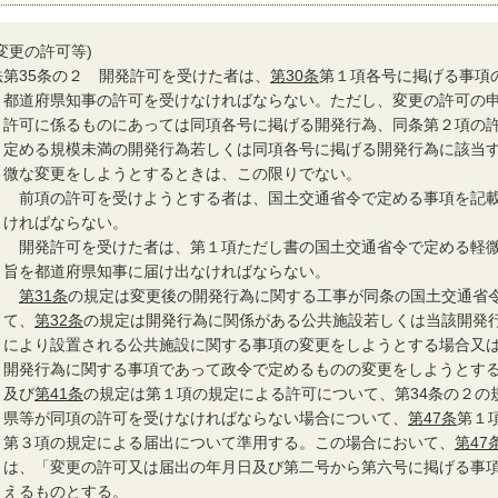
(変更の許可等)
法
第35条の２ 開発許可を受けた者は、
第30条
第１項各号に掲げる事項
都道府県知事の許可を受けなければならない。ただし、変更の許可の
許可に係るものにあっては同項各号に掲げる開発行為、同条第２項の
定める規模未満の開発行為若しくは同項各号に掲げる開発行為に該当
微な変更をしようとするときは、この限りでない。
２
前項の許可を受けようとする者は、国土交通省令で定める事項を記載
ければならない。
３
開発許可を受けた者は、第１項ただし書の国土交通省令で定める軽微
旨を都道府県知事に届け出なければならない。
４
第31条
の規定は変更後の開発行為に関する工事が同条の国土交通省
て、
第32条
の規定は開発行為に関係がある公共施設若しくは当該開発
により設置される公共施設に関する事項の変更をしようとする場合又
開発行為に関する事項であって政令で定めるものの変更をしようとする
及び
第41条
の規定は第１項の規定による許可について、第34条の２の
県等が同項の許可を受けなければならない場合について、
第47条
第１
第３項の規定による届出について準用する。この場合において、
第47
は、「変更の許可又は届出の年月日及び第二号から第六号に掲げる事
えるものとする。