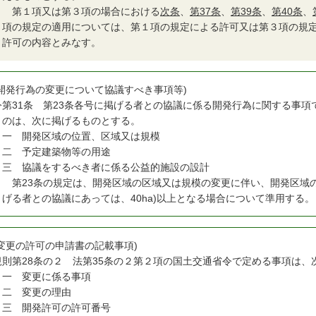
５
第１項又は第３項の場合における
次条
、
第37条
、
第39条
、
第40条
、
項の規定の適用については、第１項の規定による許可又は第３項の規
許可の内容とみなす。
(開発行為の変更について協議すべき事項等)
令
第31条 第23条各号に掲げる者との協議に係る開発行為に関する事項
のは、次に掲げるものとする。
一
開発区域の位置、区域又は規模
二
予定建築物等の用途
三
協議をするべき者に係る公益的施設の設計
２
第23条の規定は、開発区域の区域又は規模の変更に伴い、開発区域の面
げる者との協議にあっては、40ha)以上となる場合について準用する。
(変更の許可の申請書の記載事項)
規
則第28条の２ 法第35条の２第２項の国土交通省令で定める事項は、
一
変更に係る事項
二
変更の理由
三
開発許可の許可番号