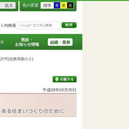
色の変更
拡大
標準
青
黄
黒
ト内検索
県政・
り
組織・業務
お知らせ情報
可(法第35条の２)
平成28年03月30日
印刷する