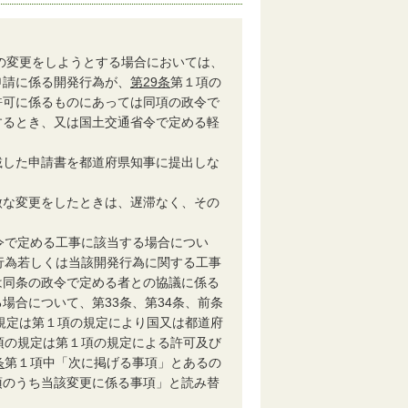
の変更をしようとする場合においては、
申請に係る開発行為が、
第29条
第１項の
許可に係るものにあっては同項の政令で
するとき、又は国土交通省令で定める軽
した申請書を都道府県知事に提出しな
な変更をしたときは、遅滞なく、その
令で定める工事に該当する場合につい
行為若しくは当該開発行為に関する工事
は同条の政令で定める者との協議に係る
場合について、第33条、第34条、前条
規定は第１項の規定により国又は都道府
項の規定は第１項の規定による許可及び
条
第１項中「次に掲げる事項」とあるの
項のうち当該変更に係る事項」と読み替