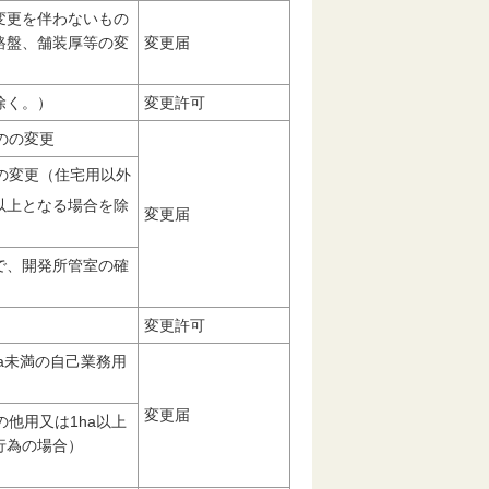
変更を伴わないもの
路盤、舗装厚等の変
変更届
除く。）
変更許可
のの変更
の変更（住宅用以外
以上となる場合を除
変更届
で、開発所管室の確
変更許可
a未満の自己業務用
変更届
他用又は1ha以上
行為の場合）