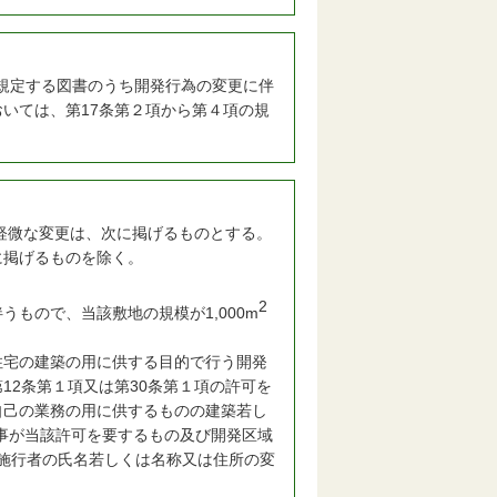
規定する図書のうち開発行為の変更に伴
いては、第17条第２項から第４項の規
る軽微な変更は、次に掲げるものとする。
掲げるものを除く。
2
もので、当該敷地の規模が1,000m
宅の建築の用に供する目的で行う開発
12条第１項又は第30条第１項の許可を
自己の業務の用に供するものの建築若し
事が当該許可を要するもの及び開発区域
事施行者の氏名若しくは名称又は住所の変