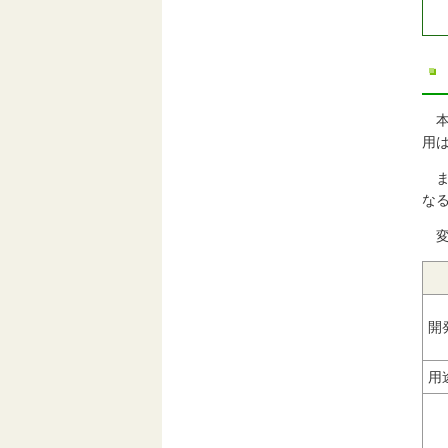
用
な
開
用