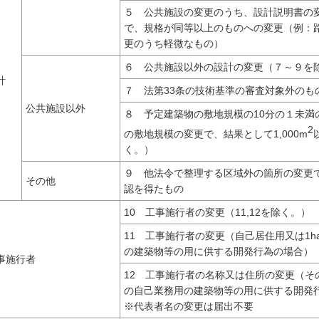
５ 公共施設の変更のうち、設計説明書の
で、規格が同等以上のものへの変更（例：
更のうち軽微なもの）
６ 公共施設以外の設計の変更（７～９を
計
７ 法第33条の技術基準の審査対象外のも
公共施設以外
８ 予定建築物の敷地規模の10分の１未満
2
の敷地規模の変更で、結果として1,000m
く。）
９ 他法令で整理する区域外の箇所の変更
その他
認を得たもの
10 工事施行者の変更（11,12を除く。）
11 工事施行者の変更（自己居住用又は1h
の建築物等の用に供する開発行為の場合）
事施行者
12 工事施行者の名称又は住所の変更（その
の自己業務用の建築物等の用に供する開発
※代表者名の変更は届出不要