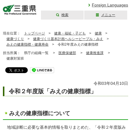
Foreign Languages
検索
メニュー
三重県公式ウェブ
サイト
現在位置：
トップページ
>
健康・福祉・子ども
>
健康
>
健康づくり
>
健康づくり基本計画ヘルシーピープル・みえ
>
みえの健康指標・健康寿命
>
令和2年度みえの健康指標
担当所属：
県庁の組織一覧 >
医療保健部
>
健康推進課
>
健康対策班
令和03年04月10日
令和２年度版「みえの健康指標」
みえの健康指標について
地域診断に必要な基本的情報を取りまとめた、「令和２年度版み