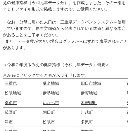
えの健康指標（令和元年データ分）」を作成しました。その一部を
ＰＤＦファイル形式で掲載しますので、ご活用ください。
なお、分母に用いた人口は、三重県データバンクシステムを使用
していますので、厚生労働省から発表されている数値と異なる場合
があることをご了承ください。
また、データ数が大きい場合はグラフからはずれて表示されること
があります。
＜令和２年度版みえの健康指標（令和元年データ）概要＞
※左右にフリックすると表がスライドします。
三重県
桑名地域
四日市地域
鈴
松阪地域
伊勢地域
伊賀地域
尾
桑名市
いなべ市
木曽岬町
東
菰野町
朝日町
川越町
鈴
津市
松阪市
多気町
明