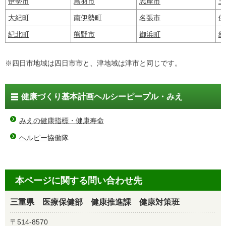
伊勢市
鳥羽市
志摩市
玉
大紀町
南伊勢町
名張市
伊
紀北町
熊野市
御浜町
紀
※四日市地域は四日市市と、津地域は津市と同じです。
健康づくり基本計画ヘルシーピープル・みえ
みえの健康指標・健康寿命
ヘルピー協働隊
本ページに関する問い合わせ先
三重県 医療保健部 健康推進課 健康対策班
〒514-8570