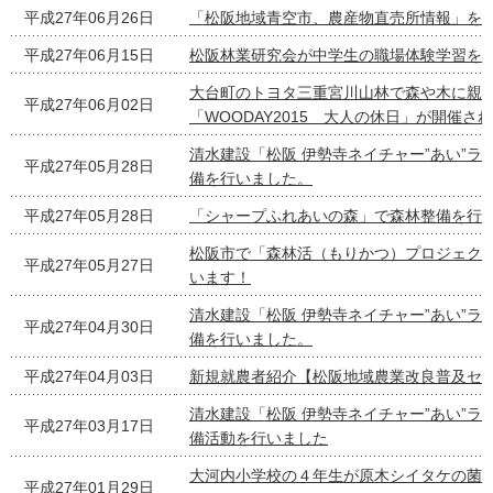
平成27年06月26日
「松阪地域青空市、農産物直売所情報」を
平成27年06月15日
松阪林業研究会が中学生の職場体験学習を
大台町のトヨタ三重宮川山林で森や木に親
平成27年06月02日
「WOODAY2015 大人の休日」が開催さ
清水建設「松阪 伊勢寺ネイチャー”あい”ラ
平成27年05月28日
備を行いました。
平成27年05月28日
「シャープふれあいの森」で森林整備を行
松阪市で「森林活（もりかつ）プロジェク
平成27年05月27日
います！
清水建設「松阪 伊勢寺ネイチャー”あい”ラ
平成27年04月30日
備を行いました。
平成27年04月03日
新規就農者紹介【松阪地域農業改良普及セ
清水建設「松阪 伊勢寺ネイチャー”あい”ラ
平成27年03月17日
備活動を行いました
大河内小学校の４年生が原木シイタケの菌
平成27年01月29日