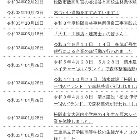
令和04年02月21日
松阪市飯高町宮の谷渓谷と高校生林業体験
令和03年10月23日
木づかい運動をすすめています！
令和03年10月19日
令和３年度松阪農林事務所優良工事表彰式
令和03年06月18日
「大工・工務店・建築士」の皆さん！
令和５年９月１１日、１４日 多気町丹生
令和03年04月26日
銀行による企業の森活動が行われました
令和５年４月２３日、５月２８日 清水建設
令和03年04月26日
ネイチャー”あい”ランド」で森林整備活動
令和４年１０月２３日 清水建設「松阪 伊
令和03年04月26日
ー”あい”ランド」で森林整備が行われました
令和３年４月１８日 清水建設「松阪 伊勢
令和03年04月26日
ー”あい”ランド」で森林整備が行われました
松阪市立大河内小学校の４年生が原木シイ
令和03年01月28日
業を体験しました。
三重県立昴学園高等学校の生徒がキノコの
令和03年01月22日
験しました。