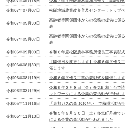
令和07年09月18日
令和７年度松阪農林事務所優良工事表彰式
令和07年07月07日
松阪地域農業改良普及センター：トップペ
高齢者等関係団体からの役務の提供に係る
令和07年05月30日
表
高齢者等関係団体からの役務の提供に係る
令和07年05月07日
表
令和06年09月09日
令和６年度松阪農林事務所優良工事表彰式
【開催日を変更します】令和６年度優良工
令和06年08月30日
催します
令和06年08月19日
令和６年度優良工事の表彰式を開催します
令和６年３月８日（金）多気町相可台で読
令和06年03月29日
ットワークによる企業の森活動が行われま
令和05年11月16日
「東邦ガスの森 おおだい」で植樹活動が行
令和５年９月３０日（土）多気町丹生でシ
令和05年11月13日
による企業の森活動が行われました