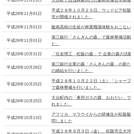
平成28年11月29日
大台町で自伐林家向けの集材研修会を開催
平成２８年１０月２９日、ウッドピア松阪
平成28年11月01日
市が開催されました。
平成28年11月01日
飯南高校の生徒が林業職場体験をおこない
第三銀行「さんぎんの森」で森林整備活動
平成28年11月01日
た。
平成28年10月31日
「住友理工 松阪の森」で 企業の森の活動
第三銀行企業の森「さんぎんの森」の新た
平成28年10月28日
の締結を行いました。
平成２８年１０月２２日（土）「シャープ
平成28年10月25日
で森林整備を行いました。
大台町内の「東邦ガスの森 おおだい」で
平成28年10月25日
れました。
アフリカ マラウイからの研修生が松阪飯
平成28年10月13日
問しました
平成２８年９月９日（金）、松阪市立大河