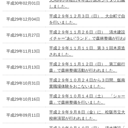
大河内小学校の４年生が原木シイタケの菌
平成30年02月01日
しました。
平成２９年１２月３日（日）、大台町で自
平成29年12月04日
を行いました。
平成２９年１１月２６日（日） 清水建設「
平成29年11月27日
イチャー”あい”ランド」で森林整備が行わ
平成２９年１１月１１日、第３１回木原造
平成29年11月13日
されました。
平成２９年１１月１２日（日）、第三銀行
平成29年11月13日
森」で森林整備活動が行われました。
平成２９年１０月２４日から３日間、飯南
平成29年10月31日
業職場体験をおこないました。
平成２９年１０月１４日（土） 「シャー
平成29年10月16日
森」で森林整備を行いました。
平成２９年９月８日（金）に、松阪市立大
平成29年09月11日
校林演習が行われました。