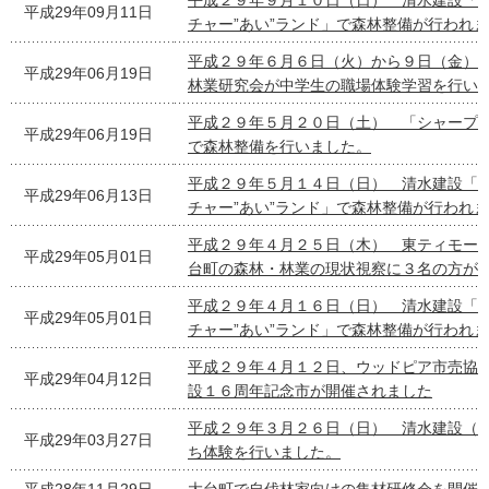
平成２９年９月１０日（日） 清水建設「松
平成29年09月11日
チャー”あい”ランド」で森林整備が行われ
平成２９年６月６日（火）から９日（金）
平成29年06月19日
林業研究会が中学生の職場体験学習を行い
平成２９年５月２０日（土） 「シャープ
平成29年06月19日
で森林整備を行いました。
平成２９年５月１４日（日） 清水建設「松
平成29年06月13日
チャー”あい”ランド」で森林整備が行われ
平成２９年４月２５日（木） 東ティモー
平成29年05月01日
台町の森林・林業の現状視察に３名の方が
平成２９年４月１６日（日） 清水建設「松
平成29年05月01日
チャー”あい”ランド」で森林整備が行われ
平成２９年４月１２日、ウッドピア市売協
平成29年04月12日
設１６周年記念市が開催されました
平成２９年３月２６日（日） 清水建設（
平成29年03月27日
ち体験を行いました。