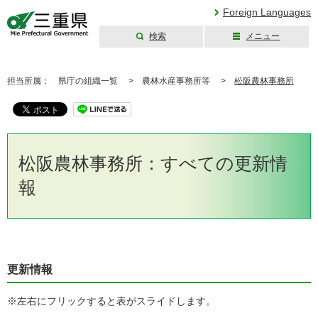
Foreign Languages
検索
メニュー
三重県公式ウェブ
サイト
担当所属：
県庁の組織一覧 >
農林水産事務所等 >
松阪農林事務所
松阪農林事務所：すべての更新情
報
更新情報
※左右にフリックすると表がスライドします。