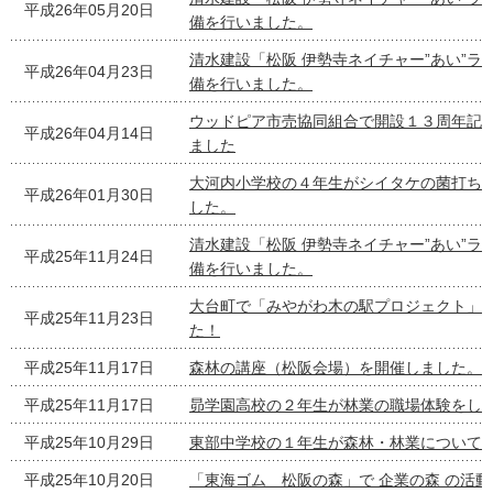
平成26年05月20日
備を行いました。
清水建設「松阪 伊勢寺ネイチャー”あい”ラ
平成26年04月23日
備を行いました。
ウッドピア市売協同組合で開設１３周年記
平成26年04月14日
ました
大河内小学校の４年生がシイタケの菌打ち
平成26年01月30日
した。
清水建設「松阪 伊勢寺ネイチャー”あい”ラ
平成25年11月24日
備を行いました。
大台町で「みやがわ木の駅プロジェクト」
平成25年11月23日
た！
平成25年11月17日
森林の講座（松阪会場）を開催しました。
平成25年11月17日
昴学園高校の２年生が林業の職場体験をし
平成25年10月29日
東部中学校の１年生が森林・林業について
平成25年10月20日
「東海ゴム 松阪の森」で 企業の森 の活