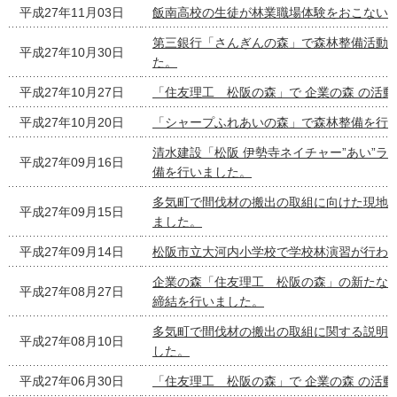
平成27年11月03日
飯南高校の生徒が林業職場体験をおこない
第三銀行「さんぎんの森」で森林整備活動
平成27年10月30日
た。
平成27年10月27日
「住友理工 松阪の森」で 企業の森 の活
平成27年10月20日
「シャープふれあいの森」で森林整備を行
清水建設「松阪 伊勢寺ネイチャー”あい”ラ
平成27年09月16日
備を行いました。
多気町で間伐材の搬出の取組に向けた現地
平成27年09月15日
ました。
平成27年09月14日
松阪市立大河内小学校で学校林演習が行わ
企業の森「住友理工 松阪の森」の新たな
平成27年08月27日
締結を行いました。
多気町で間伐材の搬出の取組に関する説明
平成27年08月10日
した。
平成27年06月30日
「住友理工 松阪の森」で 企業の森 の活