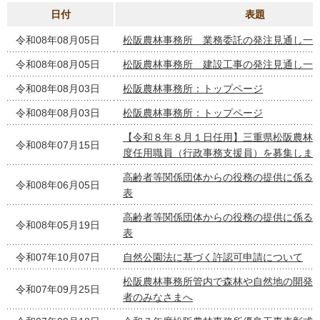
日付
表題
令和08年08月05日
松阪農林事務所 業務委託の発注見通し一
令和08年08月05日
松阪農林事務所 建設工事の発注見通し一
令和08年08月03日
松阪農林事務所：トップページ
令和08年08月03日
松阪農林事務所：トップページ
【令和８年８月１日任用】三重県松阪農林
令和08年07月15日
度任用職員（行政事務支援員）を募集しま
高齢者等関係団体からの役務の提供に係る
令和08年06月05日
表
高齢者等関係団体からの役務の提供に係る
令和08年05月19日
表
令和07年10月07日
自然公園法に基づく許認可申請について
松阪農林事務所管内で森林や自然地の開発
令和07年09月25日
者のみなさまへ