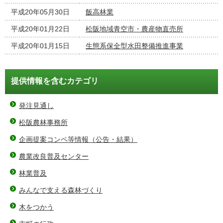
平成20年05月30日
飯高林業
平成20年01月22日
松阪地域青空市・農産物直売所
平成20年01月15日
生態系保全型水田整備推進事業
提供情報を含むカテゴリ
発注見通し
松阪農林事務所
企画提案コンペ等情報（公告・結果）
農業改良普及センター
林業普及
みんなで支える森林づくり
木をつかう