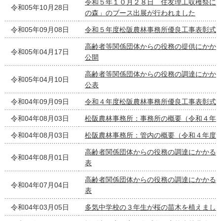
令和５年１０月２８日 住友理工収穫祭に
令和05年10月28日
の森」のブース出展が行われました
令和05年09月08日
令和５年度松阪農林事務所優良工事表彰式
高齢者等関係団体からの役務の提供にかか
令和05年04月17日
公開
高齢者等関係団体からの役務の調達にかか
令和05年04月10日
公表
令和04年09月09日
令和４年度松阪農林事務所優良工事表彰式
令和04年08月03日
松阪農林事務所：事務所の概要（令和４年
令和04年08月03日
松阪農林事務所：管内の概要（令和４年度
高齢者関係団体からの役務の調達にかかる
令和04年08月01日
表
高齢者関係団体からの役務の調達にかかる
令和04年07月04日
表
令和04年03月05日
多気中学校の３年生が桜の苗木を植えまし