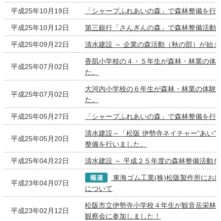
平成25年10月19日
「シャープふれあいの森」で森林整備を行
平成25年10月12日
第三銀行「さんぎんの森」で森林整備活動
平成25年09月22日
清水建設 ～ 企業の森活動（秋の部）が始
香肌小学校の４・５年生が森林・林業の体
平成25年07月02日
た。
大河内小学校の６年生が森林・林業の体験
平成25年07月02日
た。
平成25年05月27日
「シャープふれあいの森」で森林整備を行
清水建設～「松阪 伊勢寺ネイチャー”あい”
平成25年05月20日
整備を行いました。
平成25年04月22日
清水建設 ～ 平成２５年度の森林整備活動
東海ゴム工業(株)松阪製作所にお
平成23年04月07日
について
松阪市立伊勢寺小学校４年生が観音岳栄林
平成23年02月12日
観察会に参加しました！