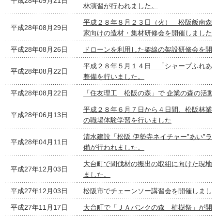
平成28年09月21日
林演習が行われました。
平成２８年８月２３日（火） 松阪飯南森
平成28年08月29日
家向けの造材・集材研修会を開催しました
平成28年08月26日
ドローンを利用した架線の架設研修会を開
平成２８年５月１４日 「シャープふれあ
平成28年08月22日
整備を行いました。
平成28年08月22日
「住友理工 松阪の森」で 企業の森の活動
平成２８年６月７日から４日間、松阪林業
平成28年06月13日
の職場体験学習を行いました
清水建設「松阪 伊勢寺ネイチャー”あい”ラ
平成28年04月11日
備が行われました。
大台町で間伐材の搬出の取組に向けた現地
平成27年12月03日
ました。
平成27年12月03日
松阪市でチェーンソー講習会を開催しまし
平成27年11月17日
大台町で「ＪＡバンクの森 植樹祭」が開