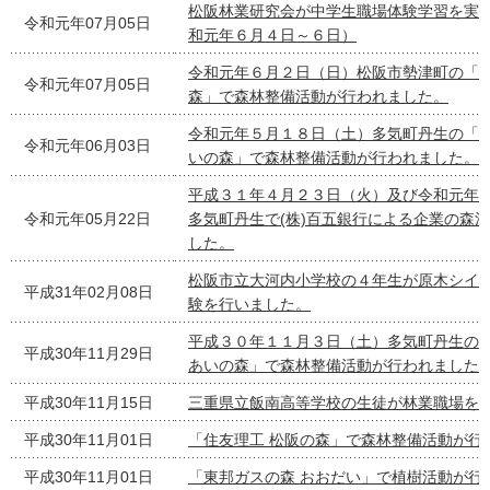
松阪林業研究会が中学生職場体験学習を実
令和元年07月05日
和元年６月４日～６日）
令和元年６月２日（日）松阪市勢津町の「住
令和元年07月05日
森」で森林整備活動が行われました。
令和元年５月１８日（土）多気町丹生の「
令和元年06月03日
いの森」で森林整備活動が行われました。
平成３１年４月２３日（火）及び令和元年
令和元年05月22日
多気町丹生で(株)百五銀行による企業の森
した。
松阪市立大河内小学校の４年生が原木シイ
平成31年02月08日
験を行いました。
平成３０年１１月３日（土）多気町丹生の
平成30年11月29日
あいの森」で森林整備活動が行われました
平成30年11月15日
三重県立飯南高等学校の生徒が林業職場を
平成30年11月01日
「住友理工 松阪の森」で森林整備活動が行
平成30年11月01日
「東邦ガスの森 おおだい」で植樹活動が行