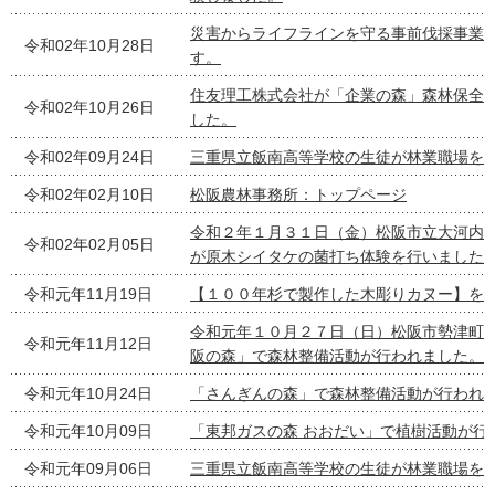
災害からライフラインを守る事前伐採事業
令和02年10月28日
す。
住友理工株式会社が「企業の森」森林保全
令和02年10月26日
した。
令和02年09月24日
三重県立飯南高等学校の生徒が林業職場を
令和02年02月10日
松阪農林事務所：トップページ
令和２年１月３１日（金）松阪市立大河内
令和02年02月05日
が原木シイタケの菌打ち体験を行いました
令和元年11月19日
【１００年杉で製作した木彫りカヌー】を
令和元年１０月２７日（日）松阪市勢津町の
令和元年11月12日
阪の森」で森林整備活動が行われました。
令和元年10月24日
「さんぎんの森」で森林整備活動が行われ
令和元年10月09日
「東邦ガスの森 おおだい」で植樹活動が行
令和元年09月06日
三重県立飯南高等学校の生徒が林業職場を