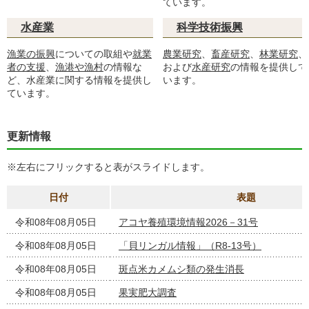
ています。
水産業
科学技術振興
漁業の振興
についての取組や
就業
農業研究
、
畜産研究
、
林業研究
、
者の支援
、
漁港や漁村
の情報な
および
水産研究
の情報を提供して
ど、水産業に関する情報を提供し
います。
ています。
更新情報
※左右にフリックすると表がスライドします。
日付
表題
令和08年08月05日
アコヤ養殖環境情報2026－31号
令和08年08月05日
「貝リンガル情報」（R8-13号）
令和08年08月05日
斑点米カメムシ類の発生消長
令和08年08月05日
果実肥大調査