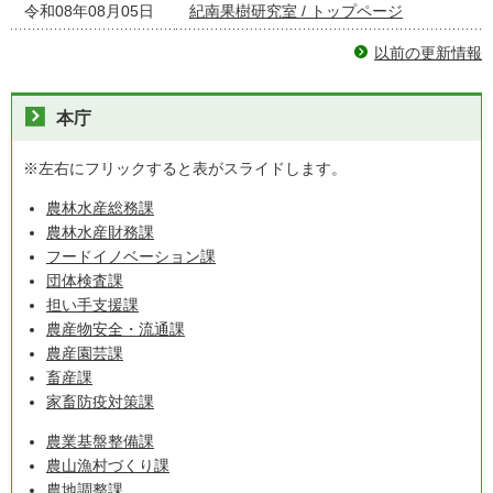
令和08年08月05日
紀南果樹研究室 / トップページ
以前の更新情報
本庁
※左右にフリックすると表がスライドします。
農林水産総務課
農林水産財務課
フードイノベーション課
団体検査課
担い手支援課
農産物安全・流通課
農産園芸課
畜産課
家畜防疫対策課
農業基盤整備課
農山漁村づくり課
農地調整課