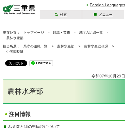
Foreign Languages
検索
メニュー
三重県公式ウェブ
サイト
現在位置：
トップページ
>
組織・業務
>
県庁の組織一覧
>
農林水産部
担当所属：
県庁の組織一覧 >
農林水産部 >
農林水産総務課
>
企画調整班
令和07年10月29日
農林水産部
注目情報
みえ森と緑の県民税について