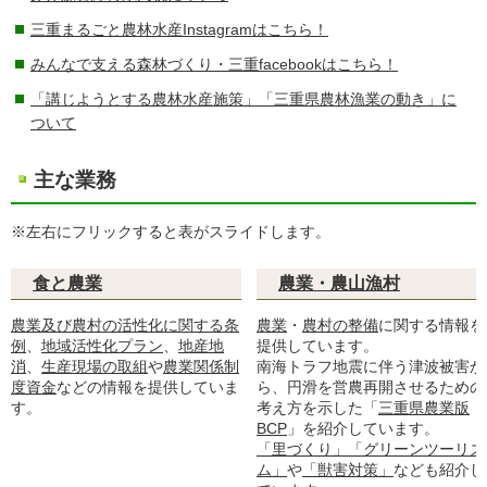
三重まるごと農林水産Instagramはこちら！
みんなで支える森林づくり・三重facebookはこちら！
「講じようとする農林水産施策」「三重県農林漁業の動き」に
ついて
主な業務
※左右にフリックすると表がスライドします。
食と農業
農業・農山漁村
農業及び農村の活性化に関する条
農業
・
農村の整備
に関する情報を
例
、
地域活性化プラン
、
地産地
提供しています。
消
、
生産現場の取組
や
農業関係制
南海トラフ地震に伴う津波被害か
度資金
などの情報を提供していま
ら、円滑を営農再開させるための
す。
考え方を示した「
三重県農業版
BCP
」を紹介しています。
「里づくり」「グリーンツーリズ
ム」
や
「獣害対策」
なども紹介し