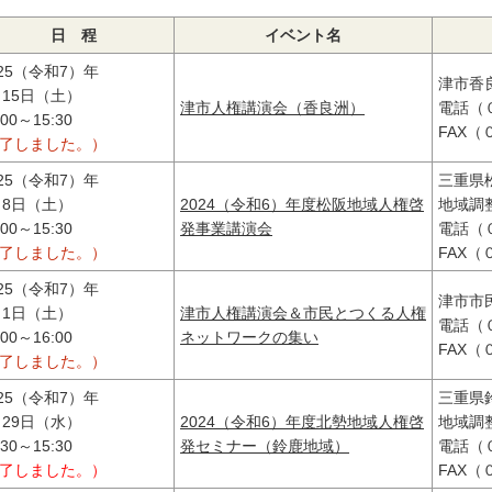
日 程
イベント名
025（令和7）年
津市香
月15日（土）
津市人権講演会（香良洲）
電話（
:00～15:30
FAX
終了しました。）
025（令和7）年
三重県
月8日（土）
2024（令和6）年度松阪地域人権啓
地域調
:00～15:30
発事業講演会
電話（
終了しました。）
FAX
025（令和7）年
津市市
月1日（土）
津市人権講演会＆市民とつくる人権
電話（
:00～16:00
ネットワークの集い
FAX
終了しました。）
025（令和7）年
三重県
月29日（水）
2024（令和6）年度北勢地域人権啓
地域調
:30～15:30
発セミナー（鈴鹿地域）
電話（
終了しました。）
FAX