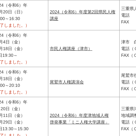
024（令和6）年
三重県
0月20日（日）
2024（令和6）年度第2回県民人権
電話 
:00～16:30
講座
FAX
終了しました。）
024（令和6）年
0月4日（金）
津市 
0月18日（金）
市民人権講座（津市）
電話（
19:30～
FAX
終了しました。）
024（令和6）年
尾鷲市
0月18日（金）
尾鷲市人権講演会
電話（
:00～20:10
FAX
終了しました。）
024（令和6）年
月20日（金）
三重県
0月11日（金）
2024（令和6）年度津地域人権
地域調
1月29日（金）
啓発事業「ミニ人権大学講座」
電話（
13:30～15:30
FAX
終了しました。）