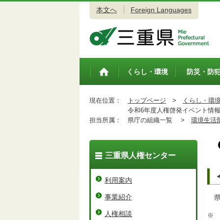
本文へ
Foreign Languages
三重県公式ウェブサイト
くらし・環境
防災・防
トップペ
ージ
現在位置：
トップページ
>
くらし・環
令和6年度人権啓発イベント情
担当所属：
県庁の組織一覧 >
環境生活
三重県人権センター
利用案内
事業紹介
県
人権相談
※ 