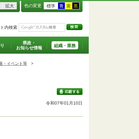
色の変更
拡大
標準
青
黄
黒
ト内検索
県政・
り
組織・業務
お知らせ情報
座・イベント等
>
令和07年01月10日
印刷する