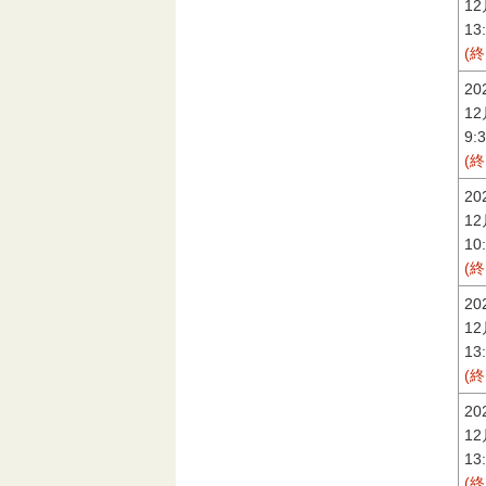
1
13
(
2
1
9:
(
2
1
10
(
2
1
13
(
2
1
13
(