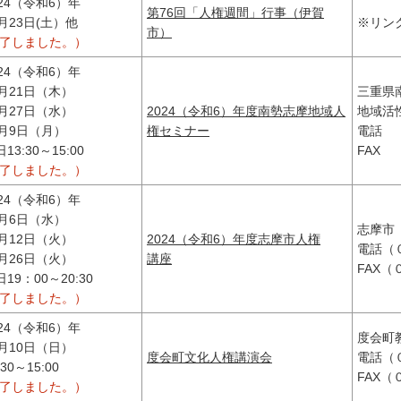
024（令和6）年
第76回「人権週間」行事（伊賀
1月23日(土）他
※リン
市）
終了しました。）
024（令和6）年
1月21日（木）
三重県
1月27日（水）
2024（令和6）年度南勢志摩地域人
地域活
2月9日（月）
権セミナー
電話 
13:30～15:00
FAX
終了しました。）
024（令和6）年
1月6日（水）
志摩市
1月12日（火）
2024（令和6）年度志摩市人権
電話（
1月26日（火）
講座
FAX
19：00～20:30
終了しました。）
024（令和6）年
度会町
1月10日（日）
度会町文化人権講演会
電話（
:30～15:00
FAX
終了しました。）