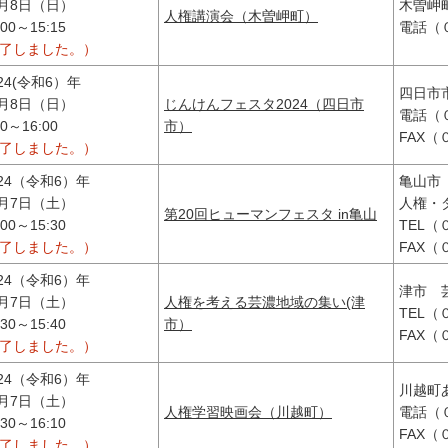
2月8日（日）
木曽岬
人権講演会（木曽岬町）
:00～15:15
電話（
終了しました。）
024(令和6）年
四日市
2月8日（日）
じんけんフェスタ2024（四日市
電話（
30～16:00
市）
FAX
終了しました。）
024（令和6）年
亀山市
2月7日（土）
人権・
第20回ヒューマンフェスタ in亀山
:00～15:30
TEL
終了しました。）
FAX
024（令和6）年
津市 
2月7日（土）
人権を考える芸濃地域の集い(津
TEL
:30～15:40
市）
FAX
終了しました。）
024（令和6）年
川越町
2月7日（土）
人権学習映画会（川越町）
電話（
:30～16:10
FAX
終了しました。）