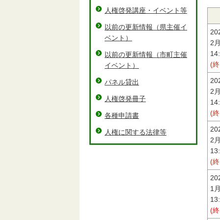
人権啓発講座・イベント等
以前の更新情報（県主催イ
2
ベント）
2
14
以前の更新情報（市町主催
(
イベント）
2
パネル貸出
2
人権啓発冊子
14
(
各種申請書
2
人権に関する法律等
2
13
(
2
1
13
(