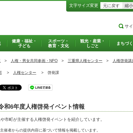
文字サイズ変更
元に戻す
縮小
サイ
健康・福祉・
スポーツ・
観光・産業・
犯
まちづく
子ども
教育・文化
しごと
境
>
人権・男女共同参画・NPO
>
三重県人権センター
>
人権啓発講
報
部
>
人権センター
>
啓発課
令和6年度人権啓発イベント情報
や市町が主催する人権啓発イベントを紹介しています。
主催者からの提供内容に基づいて情報を掲載しています。