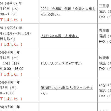
024（令和6）年
三重県
2月19日（木）
2024（令和6）年度「企業と人権を
電話（
:30～15:30
考える集い」
FAX
終了しました。）
024（令和6）年
志摩市
月2日(月)～16日(月)
人権パネル展（志摩市）
電話（
土日を除く）
FAX
終了しました。）
024(令和6）年
2月14日（土）
鈴鹿市
5日（日）
じんけんフェスタinすずか
電話（
10:00～16:00
FAX
終了しました。）
024(令和6）年
いなべ
2月8日（日）
第18回いなべ市民人権フェスティ
電話（
30～16:00
バル
FAX
終了しました。）
024(令和6）年