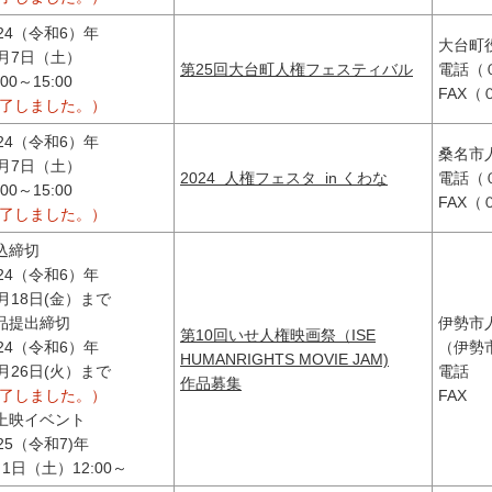
024（令和6）年
大台町
2月7日（土）
第25回大台町人権フェスティバル
電話（
:00～15:00
FAX
終了しました。）
024（令和6）年
桑名市
2月7日（土）
2024 人権フェスタ in くわな
電話（
:00～15:00
FAX
終了しました。）
込締切
024（令和6）年
0月18日(金）まで
品提出締切
伊勢市
第10回いせ人権映画祭（ISE
024（令和6）年
（伊勢
HUMANRIGHTS MOVIE JAM)
1月26日(火）まで
電話 
作品募集
終了しました。）
FAX
上映イベント
025（令和7)年
月1日（土）12:00～