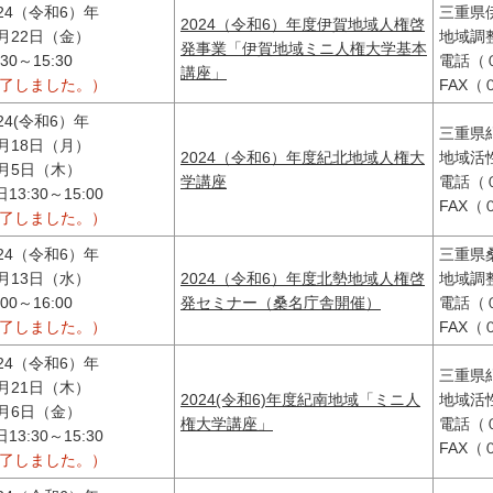
024（令和6）年
三重県
2024（令和6）年度伊賀地域人権啓
1月22日（金）
地域調
発事業「伊賀地域ミニ人権大学基本
:30～15:30
電話（
講座」
終了しました。）
FAX
024(令和6）年
三重県
1月18日（月）
2024（令和6）年度紀北地域人権大
地域活
2月5日（木）
学講座
電話（
13:30～15:00
FAX
終了しました。）
024（令和6）年
三重県
1月13日（水）
2024（令和6）年度北勢地域人権啓
地域調
:00～16:00
発セミナー（桑名庁舎開催）
電話（
終了しました。）
FAX
024（令和6）年
三重県
1月21日（木）
2024(令和6)年度紀南地域「ミニ人
地域活
2月6日（金）
権大学講座」
電話（
13:30～15:30
FAX
終了しました。）