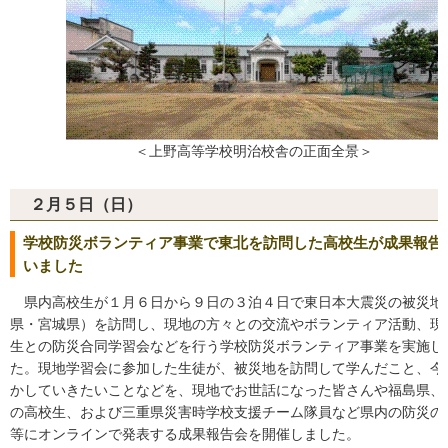
＜上野高等学校明治校舎の正面全景＞
２月５日（日）
学校防災ボランティア事業で東北を訪問した高校生が成果報告
いました
県内高校生が１月６日から９日の３泊４日で東日本大震災の被災地
県・宮城県）を訪問し、現地の方々との交流やボランティア活動、現
生との防災合同学習会などを行う学校防災ボランティア事業を実施し
た。現地学習会に参加した生徒が、被災地を訪問して学んだこと、今
かしていきたいことなどを、現地でお世話になった皆さんや福島県、
の高校生、および三重県災害時学校支援チーム隊員など県内の防災の
等にオンラインで発表する成果報告会を開催しました。