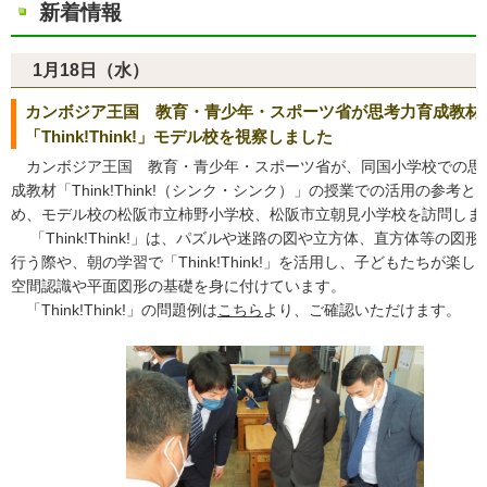
新着情報
1月18日（水）
カンボジア王国 教育・青少年・スポーツ省が思考力育成教材
「Think!Think!」モデル校を視察しました
カンボジア王国 教育・青少年・スポーツ省が、同国小学校での思
成教材「Think!Think!（シンク・シンク）」の授業での活用の参考と
め、モデル校の松阪市立柿野小学校、松阪市立朝見小学校を訪問しま
「Think!Think!」は、パズルや迷路の図や立方体、直方体等の図
行う際や、朝の学習で「Think!Think!」を活用し、子どもたちが楽し
空間認識や平面図形の基礎を身に付けています。
「Think!Think!」の問題例は
こちら
より、ご確認いただけます。