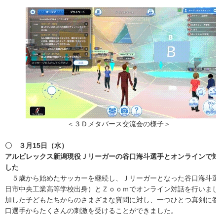
＜３Ｄメタバース交流会の様子＞
〇 ３月15日（水）
アルビレックス新潟現役Ｊリーガーの谷口海斗選手とオンラインで対
した
５歳から始めたサッカーを継続し、Ｊリーガーとなった谷口海斗選
日市中央工業高等学校出身）とＺｏｏｍでオンライン対話を行いまし
加した子どもたちからのさまざまな質問に対し、一つひとつ真剣に答
口選手からたくさんの刺激を受けることができました。