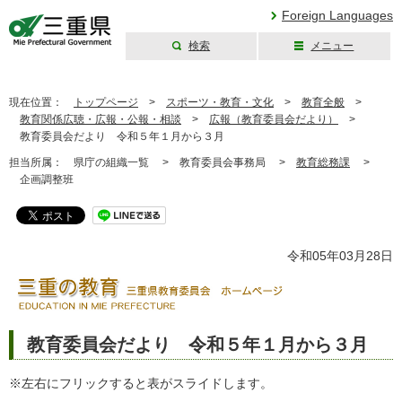
Foreign Languages
検索
メニュー
三重県公式ウェブ
サイト
現在位置：
トップページ
>
スポーツ・教育・文化
>
教育全般
>
教育関係広聴・広報・公報・相談
>
広報（教育委員会だより）
>
教育委員会だより 令和５年１月から３月
担当所属：
県庁の組織一覧 >
教育委員会事務局 >
教育総務課
>
企画調整班
令和05年03月28日
教育委員会だより 令和５年１月から３月
※左右にフリックすると表がスライドします。