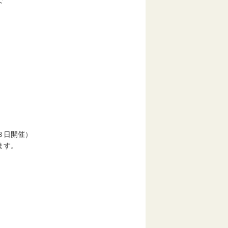
で
８日開催）
います。