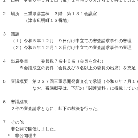
１ 日時 令和６年３月１日（金）１４時３０分から１６時１０分ま
２ 場所 三重県講堂棟 ３階 第１３１会議室
（津市広明町１３番地）
３ 議題
（１）令和５年１２月 ９日付け申立ての審査請求事件の審理
（２）令和５年１２月１３日付け申立ての審査請求事件の審理
４ 出席委員 委員数７名中６名（会長を含む）
※会議成立の要件（会長及び３名以上の委員の出席）を充足
５ 審議概要 第２３７回三重県開発審査会で承認（令和６年７月１
なお、審議概要は、下記の「関連資料」に掲載して
６ 審議結果
２件の審査請求ともに、却下の裁決を行った。
７ その他
非公開で開催しました。
＊ 非公開理由