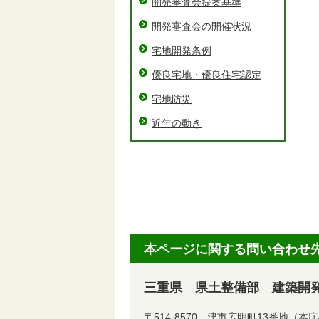
開発審査会提案基準
開発審査会の開催状況
宅地開発条例
優良宅地・優良住宅認定
宅地防災
近年の動き
本ページに関する問い合わせ
三重県 県土整備部 建築開
〒514-8570
津市広明町13番地（本庁