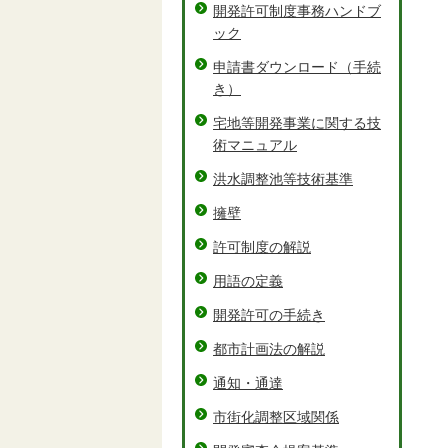
開発許可制度事務ハンドブ
ック
申請書ダウンロード（手続
き）
宅地等開発事業に関する技
術マニュアル
洪水調整池等技術基準
擁壁
許可制度の解説
用語の定義
開発許可の手続き
都市計画法の解説
通知・通達
市街化調整区域関係