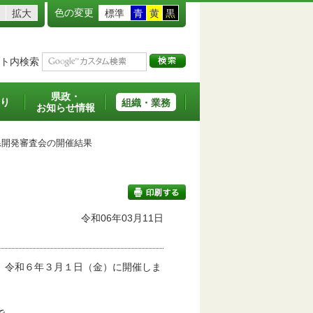
色の変更
拡大
標準
青
黄
黒
ト内検索
県政・
り
組織・業務
お知らせ情報
開発審査会の開催結果
令和06年03月11日
印刷する
、令和６年３月１日（金）に開催しま