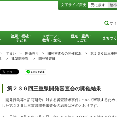
文字サイズ変更
元に戻す
縮小
サイ
健康・福祉・
スポーツ・
観光・産業・
犯
まちづく
子ども
教育・文化
しごと
>
すまい
>
開発許可
>
開発審査会の開催状況
>
第２３６回三重県
部
>
建築開発課
>
開発審査班
第２３６回三重県開発審査会の開催結果
開発行為等の許可処分に対する審査請求事件について審議するため
した第２３６回三重県開発審査会の結果は次のとおりです。