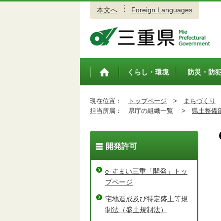
本文へ
Foreign Languages
三重県公式ウェブサイト
くらし・環境
防災・防
トップペ
ージ
現在位置：
トップページ
>
まちづくり
担当所属：
県庁の組織一覧 >
県土整備
開発許可
e-すまい三重「開発」トッ
プページ
宅地造成及び特定盛土等規
制法（盛土規制法）