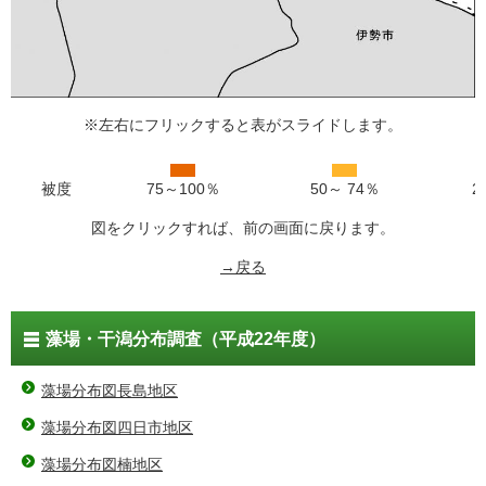
※左右にフリックすると表がスライドします。
被度
75～100％
50～ 74％
2
図をクリックすれば、前の画面に戻ります。
→戻る
藻場・干潟分布調査（平成22年度）
藻場分布図長島地区
藻場分布図四日市地区
藻場分布図楠地区