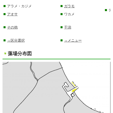
アラメ・カジメ
ガラモ
テ
アオサ
ワカメ
その他
干潟
→区分選択
→メニュー
藻場分布図