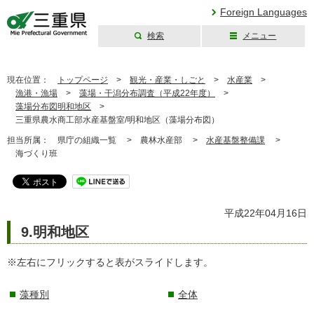
Foreign Languages
検索
メニュー
三重県公式ウェブ
サイト
現在位置：
トップページ
>
観光・産業・しごと
>
水産業
>
漁港・漁場
>
藻場・干潟分布調査（平成22年度）
>
藻場分布図明和地区
>
三重県農水商工部水産基盤室/明和地区（藻場分布図）
担当所属：
県庁の組織一覧 >
農林水産部 >
水産基盤整備課
>
海づくり班
平成22年04月16日
9.明和地区
※左右にフリックすると表がスライドします。
藻種別
全体