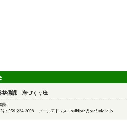
先
盤整備課 海づくり班
6階）
：059-224-2608
メールアドレス：
suikiban@pref.mie.lg.jp