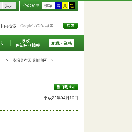
色の変更
拡大
標準
青
黄
黒
ト内検索
県政・
り
組織・業務
お知らせ情報
）
>
藻場分布図明和地区
>
平成22年04月16日
印刷する