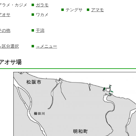
アラメ・カジメ
ガラモ
テングサ
アマモ
アオサ
ワカメ
その他
干潟
→区分選択
→メニュー
アオサ場