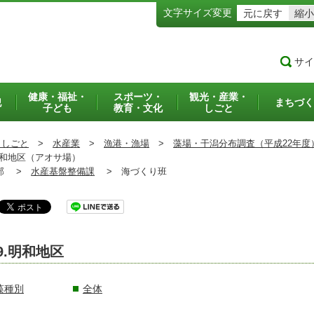
文字サイズ変更
元に戻す
縮小
サイ
健康・福祉・
スポーツ・
観光・産業・
犯
まちづく
子ども
教育・文化
しごと
・しごと
>
水産業
>
漁港・漁場
>
藻場・干潟分布調査（平成22年度
和地区（アオサ場）
部 >
水産基盤整備課
>
海づくり班
9.明和地区
藻種別
全体