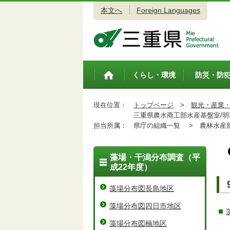
本文へ
Foreign Languages
三重県公式ウェブサイト
くらし・環境
防災・防
トップペ
ージ
現在位置：
トップページ
>
観光・産業
三重県農水商工部水産基盤室/明
担当所属：
県庁の組織一覧 >
農林水産
藻場・干潟分布調査（平
成22年度）
藻場分布図長島地区
藻場分布図四日市地区
藻場分布図楠地区