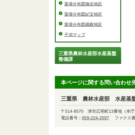
藻場分布図御浜地区
藻場分布図紀宝地区
藻場分布図鵜殿地区
干潟マップ
三重県農林水産部水産基盤
整備課
本ページに関する問い合わせ
三重県 農林水産部 水産基
〒514-8570
津市広明町13番地（本庁
電話番号：
059-224-2597
ファクス番号