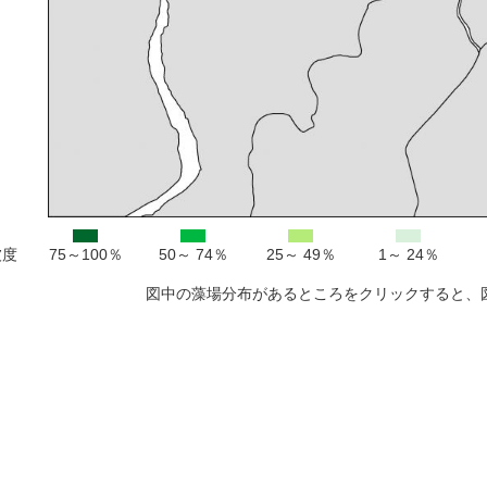
被度
75～100％
50～ 74％
25～ 49％
1～ 24％
図中の藻場分布があるところをクリックすると、