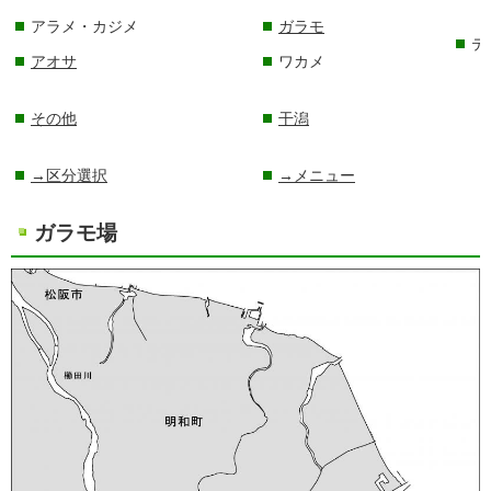
アラメ・カジメ
ガラモ
テ
アオサ
ワカメ
その他
干潟
→区分選択
→メニュー
ガラモ場