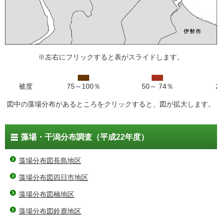
※左右にフリックすると表がスライドします。
被度
75～100％
50～ 74％
2
図中の藻場分布があるところをクリックすると、図が拡大します。
藻場・干潟分布調査（平成22年度）
藻場分布図長島地区
藻場分布図四日市地区
藻場分布図楠地区
藻場分布図鈴鹿地区