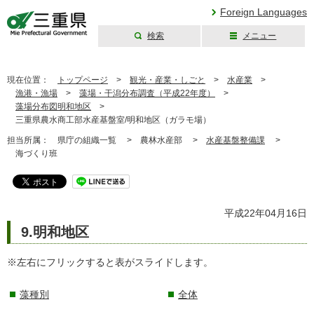
Foreign Languages
検索
メニュー
三重県公式ウェブ
サイト
現在位置：
トップページ
>
観光・産業・しごと
>
水産業
>
漁港・漁場
>
藻場・干潟分布調査（平成22年度）
>
藻場分布図明和地区
>
三重県農水商工部水産基盤室/明和地区（ガラモ場）
担当所属：
県庁の組織一覧 >
農林水産部 >
水産基盤整備課
>
海づくり班
平成22年04月16日
9.明和地区
※左右にフリックすると表がスライドします。
藻種別
全体