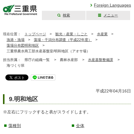
Foreign Languages
検索
メニュー
三重県公式ウェブ
サイト
現在位置：
トップページ
>
観光・産業・しごと
>
水産業
>
漁港・漁場
>
藻場・干潟分布調査（平成22年度）
>
藻場分布図明和地区
>
三重県農水商工部水産基盤室/明和地区（アオサ場）
担当所属：
県庁の組織一覧 >
農林水産部 >
水産基盤整備課
>
海づくり班
平成22年04月16日
9.明和地区
※左右にフリックすると表がスライドします。
藻種別
全体