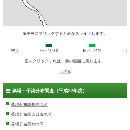
※左右にフリックすると表がスライドします。
被度
75～100％
50～ 74％
2
図をクリックすれば、前の画面に戻ります。
→戻る
藻場・干潟分布調査（平成22年度）
藻場分布図長島地区
藻場分布図四日市地区
藻場分布図楠地区