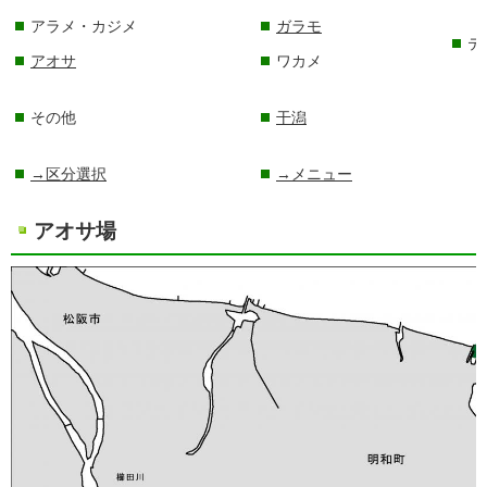
アラメ・カジメ
ガラモ
テ
アオサ
ワカメ
その他
干潟
→区分選択
→メニュー
アオサ場