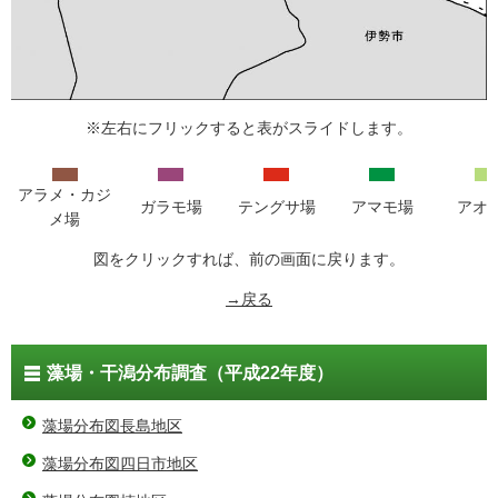
※左右にフリックすると表がスライドします。
アラメ・カジ
ガラモ場
テングサ場
アマモ場
アオ
メ場
図をクリックすれば、前の画面に戻ります。
→戻る
藻場・干潟分布調査（平成22年度）
藻場分布図長島地区
藻場分布図四日市地区