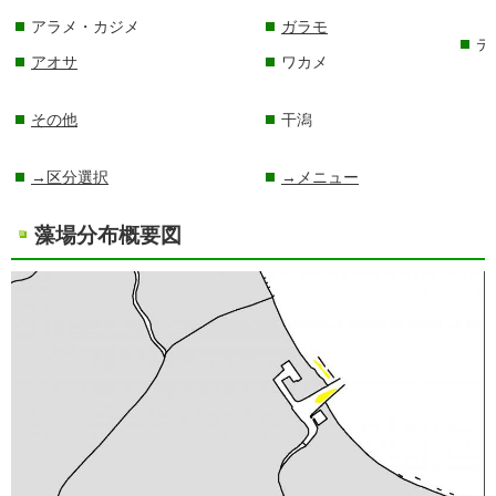
アラメ・カジメ
ガラモ
テ
アオサ
ワカメ
その他
干潟
→区分選択
→メニュー
藻場分布概要図