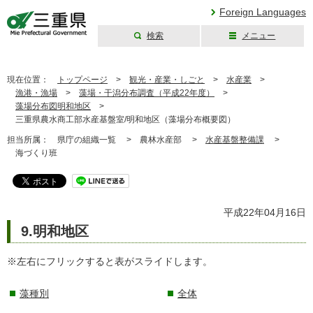
Foreign Languages
検索
メニュー
三重県公式ウェブ
サイト
現在位置：
トップページ
>
観光・産業・しごと
>
水産業
>
漁港・漁場
>
藻場・干潟分布調査（平成22年度）
>
藻場分布図明和地区
>
三重県農水商工部水産基盤室/明和地区（藻場分布概要図）
担当所属：
県庁の組織一覧 >
農林水産部 >
水産基盤整備課
>
海づくり班
平成22年04月16日
9.明和地区
※左右にフリックすると表がスライドします。
藻種別
全体