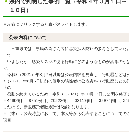
県内で判明した事例一覧（令和４年３月１日～
１０日）
※左右にフリックすると表がスライドします。
公表内容について
三重県では、県民の皆さん等に感染拡大防止の参考としていただ
して
いましたが、感染リスクのある行動にどのようなものがあるのかは
で、
令和3（2021）年8月7日以降は公表内容を見直し、行動歴などは
3（2021）年8月6日以前の個別の陽性者の公表資料（行動歴などの
止の
役割を終えているため、令和3（2021）年10月13日に公開を終了
※
4480
例目、9751例目、20322例目、32119例目、32974例目、3
したので、新規感染者数累計は6減となります。
※（未）：公表時点において、本人等から公表することについてのご
項目