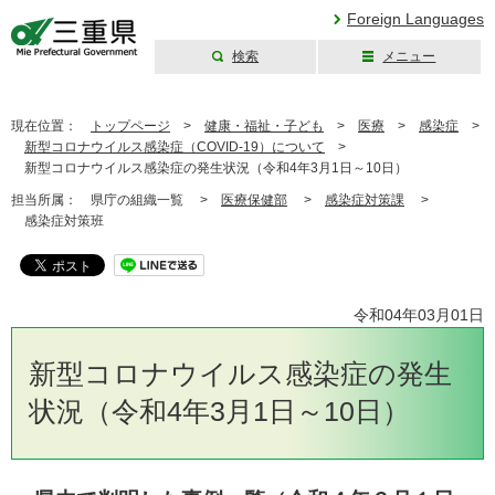
Foreign Languages
検索
メニュー
三重県公式ウェブ
サイト
現在位置：
トップページ
>
健康・福祉・子ども
>
医療
>
感染症
>
新型コロナウイルス感染症（COVID-19）について
>
新型コロナウイルス感染症の発生状況（令和4年3月1日～10日）
担当所属：
県庁の組織一覧 >
医療保健部
>
感染症対策課
>
感染症対策班
令和04年03月01日
新型コロナウイルス感染症の発生
状況（令和4年3月1日～10日）