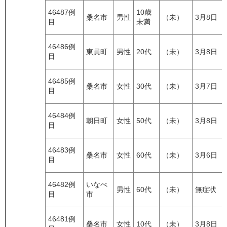
46487例
10歳
桑名市
男性
（未）
3月8日
目
未満
46486例
東員町
男性
20代
（未）
3月8日
目
46485例
桑名市
女性
30代
（未）
3月7日
目
46484例
朝日町
女性
50代
（未）
3月8日
目
46483例
桑名市
女性
60代
（未）
3月6日
目
46482例
いなべ
男性
60代
（未）
無症状
目
市
46481例
桑名市
女性
10代
（未）
3月8日