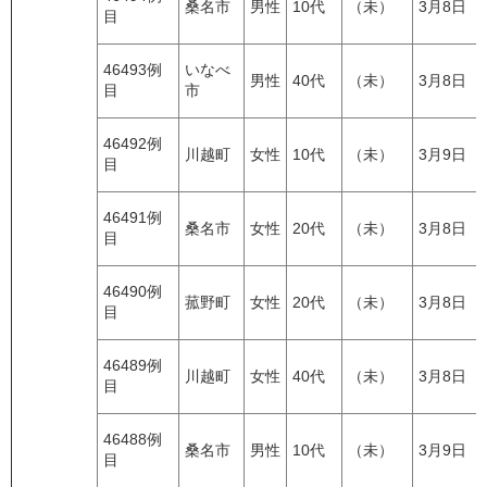
桑名市
男性
10代
（未）
3月8日
目
46493例
いなべ
男性
40代
（未）
3月8日
目
市
46492例
川越町
女性
10代
（未）
3月9日
目
46491例
桑名市
女性
20代
（未）
3月8日
目
46490例
菰野町
女性
20代
（未）
3月8日
目
46489例
川越町
女性
40代
（未）
3月8日
目
46488例
桑名市
男性
10代
（未）
3月9日
目