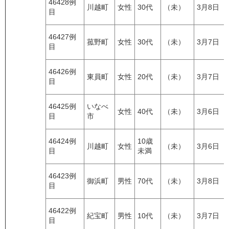
46428例
川越町
女性
30代
（未）
3月8日
目
46427例
菰野町
女性
30代
（未）
3月7日
目
46426例
東員町
女性
20代
（未）
3月7日
目
46425例
いなべ
女性
40代
（未）
3月6日
目
市
46424例
10歳
川越町
女性
（未）
3月6日
目
未満
46423例
御浜町
男性
70代
（未）
3月8日
目
46422例
紀宝町
男性
10代
（未）
3月7日
目