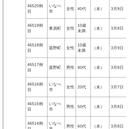
46520例
いなべ
女性
40代
（未）
3月9日
目
市
46519例
10歳
東員町
女性
（未）
3月8日
目
未満
46518例
10歳
菰野町
女性
（未）
3月9日
目
未満
46517例
菰野町
男性
40代
（未）
3月8日
目
46516例
いなべ
女性
20代
（未）
3月7日
目
市
46515例
いなべ
男性
50代
（未）
3月8日
目
市
46514例
いなべ
男性
60代
（未）
3月8日
目
市