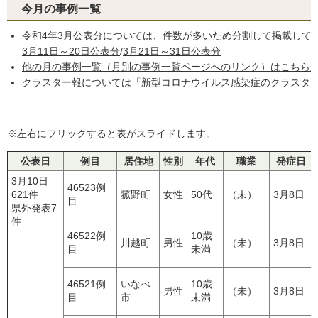
今月の事例一覧
令和4年3月公表分については、件数が多いため分割して掲載して
3月11日～20日公表分
/
3月21日～31日公表分
他の月の事例一覧（月別の事例一覧ページへのリンク）はこちら
クラスター報については
「新型コロナウイルス感染症のクラスタ
※左右にフリックすると表がスライドします。
公表日
例目
居住地
性別
年代
職業
発症日
3月10日
46523例
621件
菰野町
女性
50代
（未）
3月8日
目
県外発表7
件
46522例
10歳
川越町
男性
（未）
3月8日
目
未満
46521例
いなべ
10歳
男性
（未）
3月8日
目
市
未満