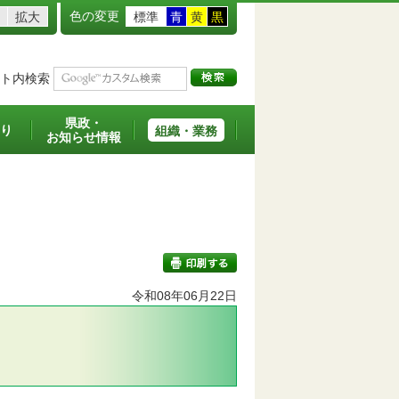
色の変更
拡大
標準
青
黄
黒
ト内検索
県政・
り
組織・業務
お知らせ情報
令和08年06月22日
印刷する