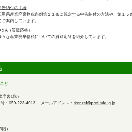
申告納付の手続
三重県産業廃棄物税条例第１１条に規定する申告納付の方法や、第１５
てご案内しています。
Q＆A（質疑応答）
様々な産業廃棄物税についての質疑応答を紹介しています。
先
ること
（津庁舎1階）
059-223-4013 メールアドレス：
tkenzei@pref.mie.lg.jp
庁3階）