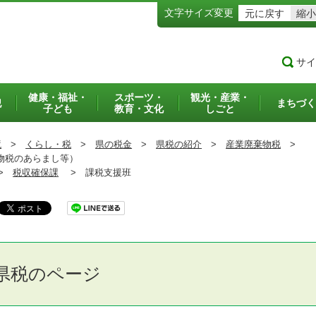
文字サイズ変更
元に戻す
縮小
サイ
健康・福祉・
スポーツ・
観光・産業・
犯
まちづく
子ども
教育・文化
しごと
境
>
くらし・税
>
県の税金
>
県税の紹介
>
産業廃棄物税
>
物税のあらまし等）
>
税収確保課
>
課税支援班
県税のページ