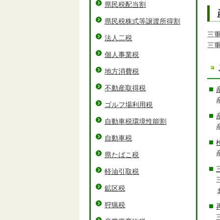
県民税配当割
県民税株式等譲渡所得割
三
法人二税
三
個人事業税
地方消費税
不動産取得税
ゴルフ場利用税
自動車税環境性能割
自動車税
県たばこ税
軽油引取税
鉱区税
狩猟税