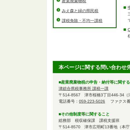
産業廃棄物税
みえ森と緑の県民税
課税免除・不均一課税
本ページに関する問い合わせ
■産業廃棄物税の申告・納付等に関す
津総合県税事務所 課税一課
〒514-8567 津市桜橋3丁目446-34
電話番号：
059-223-5026
ファクス番号：
■その他制度等に関すること
総務部 税収確保課 課税支援班
〒514-8570 津市広明町13番地（本