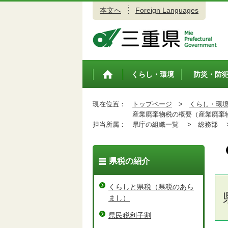
本文へ
Foreign Languages
三重県公式ウェブサイト
くらし・環境
防災・防
トップペ
ージ
現在位置：
トップページ
>
くらし・環
産業廃棄物税の概要（産業廃棄
担当所属：
県庁の組織一覧 >
総務部 
県税の紹介
くらしと県税（県税のあら
まし）
県民税利子割