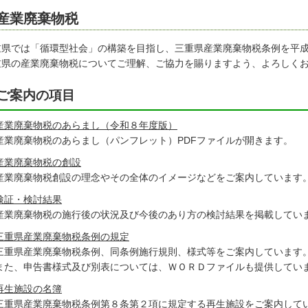
産業廃棄物税
重県では「循環型社会」の構築を目指し、三重県産業廃棄物税条例を平
重県の産業廃棄物税についてご理解、ご協力を賜りますよう、よろしく
ご案内の項目
産業廃棄物税のあらまし（令和８年度版）
産業廃棄物税のあらまし（パンフレット）PDFファイルが開きます。
産業廃棄物税の創設
産業廃棄物税創設の理念やその全体のイメージなどをご案内しています
検証・検討結果
産業廃棄物税の施行後の状況及び今後のあり方の検討結果を掲載してい
三重県産業廃棄物税条例の規定
三重県産業廃棄物税条例、同条例施行規則、様式等をご案内しています
また、申告書様式及び別表については、ＷＯＲＤファイルも提供してい
再生施設の名簿
三重県産業廃棄物税条例第８条第２項に規定する再生施設をご案内して