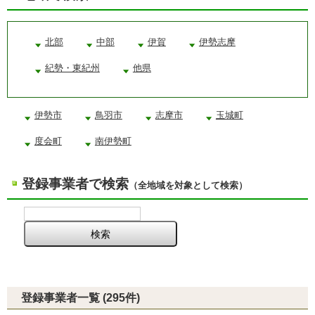
北部
中部
伊賀
伊勢志摩
紀勢・東紀州
他県
伊勢市
鳥羽市
志摩市
玉城町
度会町
南伊勢町
登録事業者で検索
（全地域を対象として検索）
登録事業者一覧 (295件)