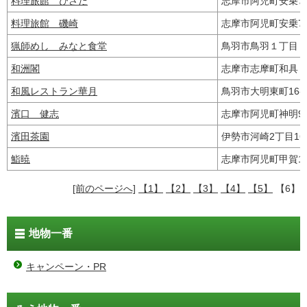
料理旅館 ひさだ
志摩市阿児町安乗7
料理旅館 磯崎
志摩市阿児町安乗7
猟師めし みなと食堂
鳥羽市鳥羽１丁目
和洲閣
志摩市志摩町和具
和風レストラン華月
鳥羽市大明東町16
濱口 健志
志摩市阿児町神明99
濱田茶園
伊勢市河崎2丁目16
鮨暁
志摩市阿児町甲賀14
[前のページへ]
【1】
【2】
【3】
【4】
【5】
【6】
地物一番
キャンペーン・PR