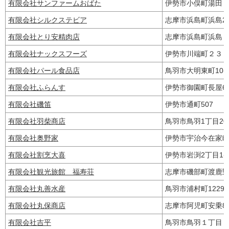
有限会社サンファームおばた
伊勢市小俣町湯田
有限会社シルクステビア
志摩市浜島町浜島29
有限会社とり安精肉店
志摩市浜島町浜島
有限会社ナックスフーズ
伊勢市川端町２３
有限会社パール食品店
鳥羽市大明東町10番
有限会社ふらんす
伊勢市御園町長屋6
有限会社磯笛
伊勢市通町507
有限会社羽柴商店
鳥羽市鳥羽1丁目20
有限会社奥野家
伊勢市宇治今在家
有限会社割烹大喜
伊勢市岩渕2丁目1
有限会社観光旅館 福寿荘
志摩市磯部町渡鹿野
有限会社丸善水産
鳥羽市浦村町1229
有限会社丸保商店
志摩市阿児町安乗8
有限会社吉平
鳥羽市鳥羽１丁目