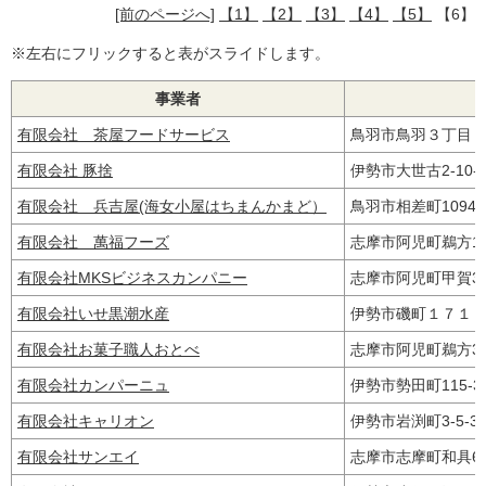
[前のページへ]
【1】
【2】
【3】
【4】
【5】
【6】
※左右にフリックすると表がスライドします。
事業者
有限会社 茶屋フードサービス
鳥羽市鳥羽３丁目
有限会社 豚捨
伊勢市大世古2-10
有限会社 兵吉屋(海女小屋はちまんかまど）
鳥羽市相差町109
有限会社 萬福フーズ
志摩市阿児町鵜方1
有限会社MKSビジネスカンパニー
志摩市阿児町甲賀3
有限会社いせ黒潮水産
伊勢市磯町１７１
有限会社お菓子職人おとべ
志摩市阿児町鵜方33
有限会社カンパーニュ
伊勢市勢田町115‐
有限会社キャリオン
伊勢市岩渕町3-5-
有限会社サンエイ
志摩市志摩町和具6