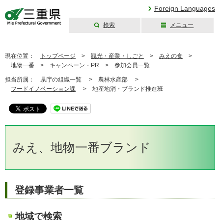
Foreign Languages
検索
メニュー
三重県公式ウェブ
サイト
現在位置：
トップページ
>
観光・産業・しごと
>
みえの食
>
地物一番
>
キャンペーン・PR
>
参加会員一覧
担当所属：
県庁の組織一覧 >
農林水産部 >
フードイノベーション課
>
地産地消・ブランド推進班
みえ、地物一番ブランド
登録事業者一覧
地域で検索