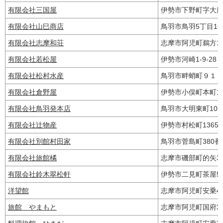
有限会社三国屋
伊勢市下野町字大廊
有限会社山巳商店
鳥羽市鳥羽5丁目16
有限会社志摩和荘
志摩市阿児町鵜方12
有限会社若松屋
伊勢市河崎1‐9-2
有限会社松村水産
鳥羽市畔蛸町９１
有限会社倉野屋
伊勢市小俣町本町1
有限会社鳥羽発本店
鳥羽市大明東町10
有限会社辻物産
伊勢市村松町1365
有限会社別館村田家
鳥羽市菅島町380
有限会社旅館橘
志摩市磯部町的矢3
有限会社鈴木翠松軒
伊勢市二見町茶屋53
洋望館
志摩市阿児町安乗4
旅館 やまもと
志摩市阿児町国府36