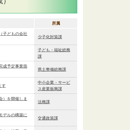
載）
所属
（子どもの会社
少子化対策課
子ども・福祉総務
課
完成予定事業箇
県土整備総務課
中小企業・サービ
ます
ス産業振興課
会）を開催しま
法務課
モデルの構築に
交通政策課