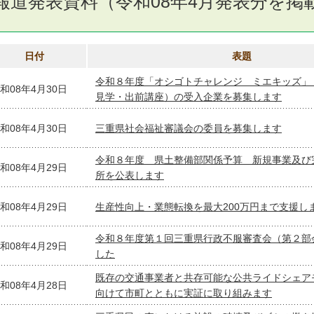
報道発表資料（令和08年4月発表分を掲
日付
表題
令和８年度「オシゴトチャレンジ ミエキッズ」
和08年4月30日
見学・出前講座）の受入企業を募集します
和08年4月30日
三重県社会福祉審議会の委員を募集します
令和８年度 県土整備部関係予算 新規事業及び
和08年4月29日
所を公表します
和08年4月29日
生産性向上・業態転換を最大200万円まで支援し
令和８年度第１回三重県行政不服審査会（第２部
和08年4月29日
した
既存の交通事業者と共存可能な公共ライドシェア
和08年4月28日
向けて市町とともに実証に取り組みます