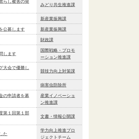
散らし被害の発
みどり共生推進課
新産業振興課
を公募します
新産業振興課
財政課
国際戦略・プロモ
問します
ーション推進課
グ大会で優勝し
競技力向上対策課
病害虫防除所
金の申請者を募
産業イノベーショ
ン推進課
度第１回第１部
文書・情報公開課
学力向上推進プロ
した
ジェクトチーム