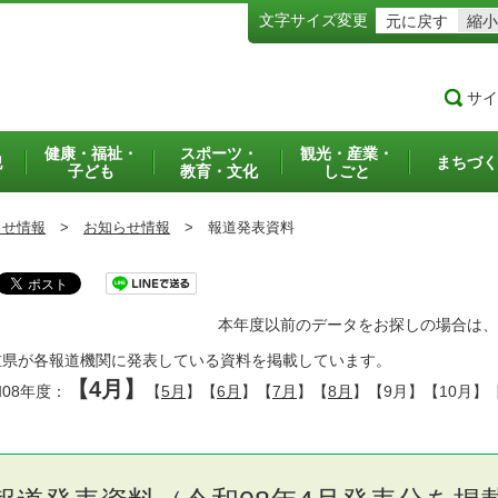
文字サイズ変更
元に戻す
縮小
サイ
健康・福祉・
スポーツ・
観光・産業・
犯
まちづく
子ども
教育・文化
しごと
らせ情報
>
お知らせ情報
>
報道発表資料
本年度以前のデータをお探しの場合は、
重県が各報道機関に発表している資料を掲載しています。
【4月】
08年度：
【
5月
】【
6月
】【
7月
】【
8月
】【9月】【10月】