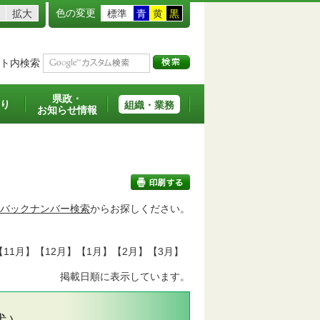
色の変更
拡大
標準
青
黄
黒
ト内検索
県政・
り
組織・業務
お知らせ情報
バックナンバー検索
からお探しください。
印刷する
【11月】【12月】【1月】【2月】【3月】
掲載日順に表示しています。