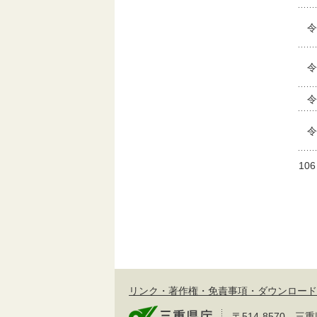
令
令
令
令
10
リンク・著作権・免責事項・ダウンロード
〒514-8570