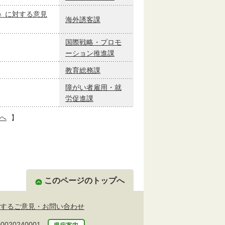
）に対する意見
海外誘客課
国際戦略・プロモ
ーション推進課
教育総務課
障がい者雇用・就
労促進課
へ
】
このページのトップへ
するご意見・お問い合わせ
20240001