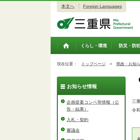
本文へ
Foreign Languages
三重県公式ウェブサイト
くらし・環境
防災・防
トップペ
ージ
現在位置：
トップページ
>
県政・お知
お知らせ情報
三
企画提案コンペ等情報（公
告・結果）
令和
入札・契約
審議会