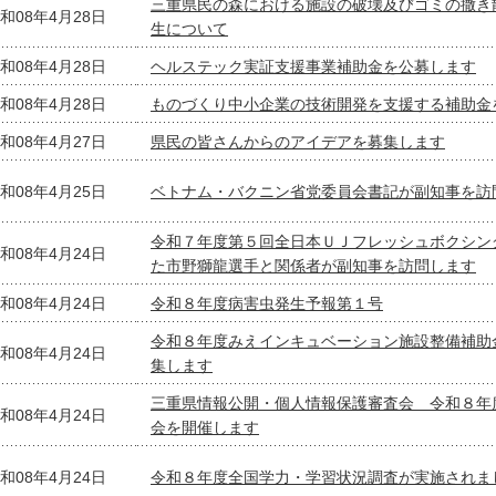
三重県民の森における施設の破壊及びゴミの撒き
和08年4月28日
生について
和08年4月28日
ヘルステック実証支援事業補助金を公募します
和08年4月28日
ものづくり中小企業の技術開発を支援する補助金
和08年4月27日
県民の皆さんからのアイデアを募集します
和08年4月25日
ベトナム・バクニン省党委員会書記が副知事を訪
令和７年度第５回全日本ＵＪフレッシュボクシン
和08年4月24日
た市野獅龍選手と関係者が副知事を訪問します
和08年4月24日
令和８年度病害虫発生予報第１号
令和８年度みえインキュベーション施設整備補助
和08年4月24日
集します
三重県情報公開・個人情報保護審査会 令和８年
和08年4月24日
会を開催します
和08年4月24日
令和８年度全国学力・学習状況調査が実施されま