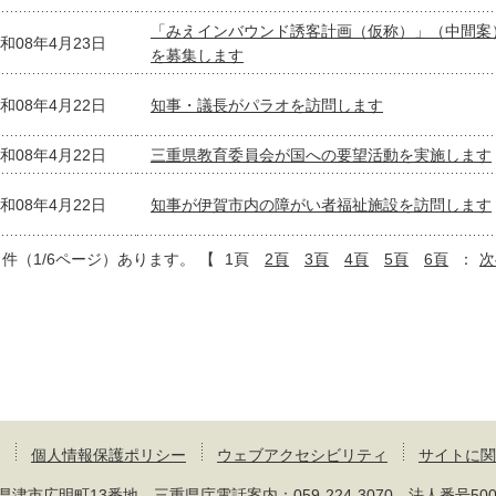
「みえインバウンド誘客計画（仮称）」（中間案
和08年4月23日
を募集します
和08年4月22日
知事・議長がパラオを訪問します
和08年4月22日
三重県教育委員会が国への要望活動を実施します
和08年4月22日
知事が伊賀市内の障がい者福祉施設を訪問します
6 件（1/6ページ）あります。
【
1頁
2頁
3頁
4頁
5頁
6頁
：
次
個人情報保護ポリシー
ウェブアクセシビリティ
サイトに関
 三重県津市広明町13番地 三重県庁電話案内：
059-224-3070
法人番号50000