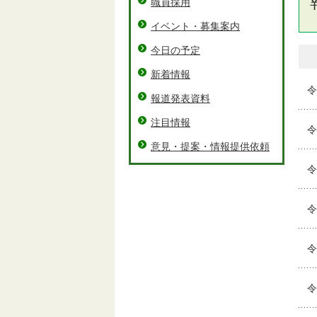
職員採用
イベント・募集案内
今日の予定
新着情報
令
報道発表資料
注目情報
令
意見・提案・情報提供依頼
令
令
令
令