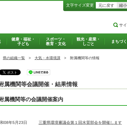
文字サイズ変更
元に戻す
縮小
サイ
健康・福祉・
スポーツ・
観光・産業・
犯
まちづく
子ども
教育・文化
しごと
県の組織一覧
>
大気・水環境課
>
附属機関等の情報
附属機関等会議開催・結果情報
附属機関等の会議開催案内
和08年5月23日
三重県環境審議会第１回水質部会を開催します