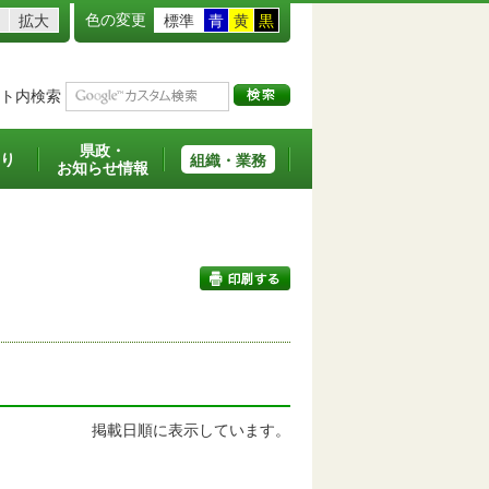
色の変更
拡大
標準
青
黄
黒
ト内検索
県政・
り
組織・業務
お知らせ情報
印刷する
掲載日順に表示しています。