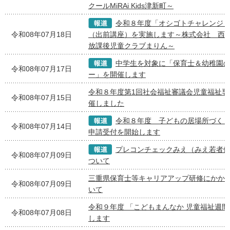
クールMiRAi Kids津新町～
令和８年度「オシゴトチャレンジ
令和08年07月18日
（出前講座）を実施します～株式会社 西城
放課後児童クラブまりん～
中学生を対象に「保育士＆幼稚園
令和08年07月17日
ー」を開催します
令和８年度第1回社会福祉審議会児童福祉専
令和08年07月15日
催しました
令和８年度 子どもの居場所づく
令和08年07月14日
申請受付を開始します
プレコンチェックみえ（みえ若者
令和08年07月09日
ついて
三重県保育士等キャリアアップ研修にかか
令和08年07月09日
いて
令和９年度 「こどもまんなか 児童福祉週
令和08年07月08日
します