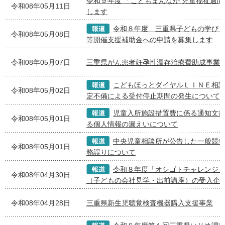
令和９年度 「こどもまんなか 児童福祉週
令和08年05月11日
します
令和８年度 三重県子どもの学び
令和08年05月08日
等開催支援補助金への申請を募集します
令和08年05月07日
三重県がん患者妊孕性温存治療費助成事業
こどもほっとダイヤルＬＩＮＥ相
令和08年05月02日
定不備による受付停止期間の発生について
児童入所施設措置費に係る通知文
令和08年05月01日
る個人情報の漏えいについて
中央児童相談所が公告した一般競
令和08年05月01日
務誤りについて
令和８年度「オシゴトチャレンジ
令和08年04月30日
（子どもの会社見学・出前講座）の受入企
令和08年04月28日
三重県新生児聴覚検査機器購入支援事業