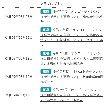
クラブのびすく～
令和7年度「オシゴトチャレンジ 
令和07年08月23日
（会社見学）を実施します～株式会社小杉食
所 ほっぷ～
令和７年度「オシゴトチャレンジ
（会社見学）を実施します～三栄林産株式会
令和07年08月22日
法人ぼだいじ福祉会 アフタースクールMiRAi 
～
令和7年度「オシゴトチャレンジ 
令和07年08月19日
（出前講座）を実施します～天元工業株式会
法人木曽岬町社会福祉協議会～
令和７年度「オシゴトチャレンジ
令和07年08月19日
（会社見学）を実施します～HondaCars四
れがーと～
令和7年度「オシゴトチャレンジ 
令和07年08月18日
（出前講座）を実施します～株式会社ぎゅー
人有緝学園 有緝こども園～