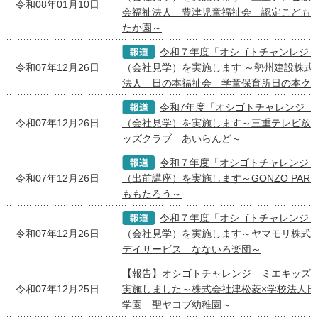
令和08年01月10日
会福祉法人 豊津児童福祉会 認定こども
たか園～
令和７年度「オシゴトチャンレジ
令和07年12月26日
（会社見学）を実施します ～勢州建設株式
法人 日の本福祉会 学童保育所日の本ク
令和7年度「オシゴトチャレンジ 
令和07年12月26日
（会社見学）を実施します～三重テレビ放送
ッズクラブ あいらんど～
令和７年度「オシゴトチャレンジ
令和07年12月26日
（出前講座）を実施します～GONZO PAR
ももたろう～
令和７年度「オシゴトチャレンジ
令和07年12月26日
（会社見学）を実施します～ヤマモリ株式会
デイサービス なないろ楽団～
【報告】オシゴトチャレンジ ミエキッズ
令和07年12月25日
実施しました～株式会社津松菱×学校法人日
学園 聖ヤコブ幼稚園～