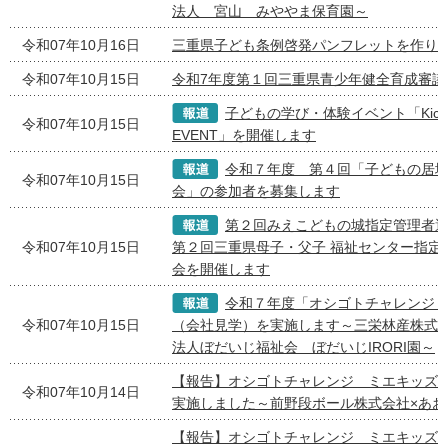
法人 宮山 みややま保育園～
令和07年10月16日
三重県子ども条例啓発パンフレットを作り
令和07年10月15日
令和7年度第１回三重県青少年健全育成審議
子どもの学び・体験イベント「Kicca 
令和07年10月15日
EVENT」を開催します
令和７年度 第４回「子どもの居
令和07年10月15日
会」の参加者を募集します
第２回みえこどもの城指定管理者
令和07年10月15日
第２回三重県母子・父子 福祉センター指定
会を開催します
令和７年度「オシゴトチャレンジ
令和07年10月15日
（会社見学）を実施します～三栄林産株式会
法人ぼだいじ福祉会 ぼだいじIRORI園～
【報告】オシゴトチャレンジ ミエキッズ
令和07年10月14日
実施しました～前野段ボール株式会社×あお
【報告】オシゴトチャレンジ ミエキッズ