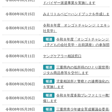
ドバイザー派遣事業を実施します
令和08年06月15日
みえリトルベビーハンドブックを作成しま
令和８年度 オシゴトチャレンジ ミエキッ
令和08年06月15日
社見学）
令和８年度「オシゴトチャレンジ
令和08年06月13日
（子どもの会社見学・出前講座）の参加団
令和08年06月11日
ヤングケアラー相談窓口
三重県内の低所得のひとり親世帯
令和08年06月09日
ジタル商品券等を交付します
児童相談所と警察との連携強化の
令和08年06月06日
を実施します
令和８年度多胎プレファミリー教
令和08年06月05日
催します
令和08年05月28日
三重県青少年健全育成審議会委員