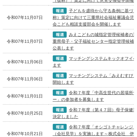
（仮称）」策定に向けて意見交換会を開催
子どもを虐待から守る条例に基づ
令和07年11月07日
称）策定に向けて三重県社会福祉審議会児
会こども相談支援部会を開催します
みえこどもの城指定管理候補者の
令和07年11月07日
重県母子・父子福祉センター指定管理候補
公表します
マッチングシステムキックオフイ
令和07年11月06日
ます
マッチングシステム「みえむすび
令和07年11月06日
開始します
令和７年度「中高生世代の居場所
令和07年11月01日
ー」の参加者を募集します
令和７年度（第４７回）母子保健
令和07年10月25日
決定しました
令和７年度「オシゴトチャレンジ
令和07年10月21日
（会社見学）を実施します～株式会社 伊勢