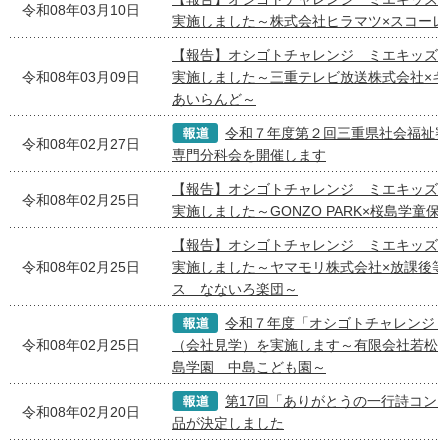
令和08年03月10日
実施しました～株式会社ヒラマツ×スコーレ
【報告】オシゴトチャレンジ ミエキッズ
令和08年03月09日
実施しました～三重テレビ放送株式会社×
あいらんど～
令和７年度第２回三重県社会福祉
令和08年02月27日
専門分科会を開催します
【報告】オシゴトチャレンジ ミエキッズ
令和08年02月25日
実施しました～GONZO PARK×桜島学童
【報告】オシゴトチャレンジ ミエキッズ
令和08年02月25日
実施しました～ヤマモリ株式会社×放課後等
ス なないろ楽団～
令和７年度「オシゴトチャレンジ
令和08年02月25日
（会社見学）を実施します～有限会社若松屋
島学園 中島こども園～
第17回「ありがとうの一行詩コン
令和08年02月20日
品が決定しました