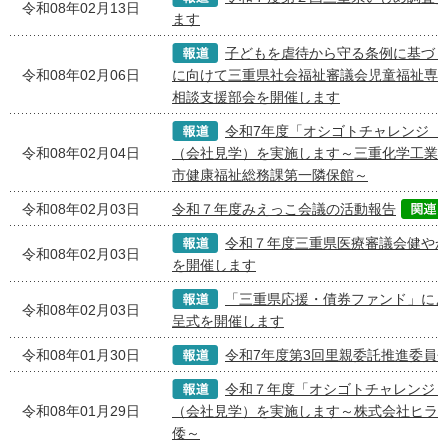
令和08年02月13日
ます
子どもを虐待から守る条例に基づ
令和08年02月06日
に向けて三重県社会福祉審議会児童福祉専
相談支援部会を開催します
令和7年度「オシゴトチャレンジ 
令和08年02月04日
（会社見学）を実施します～三重化学工業株
市健康福祉総務課第一隣保館～
令和08年02月03日
令和７年度みえっこ会議の活動報告
令和７年度三重県医療審議会健や
令和08年02月03日
を開催します
「三重県応援・債券ファンド」に
令和08年02月03日
呈式を開催します
令和08年01月30日
令和7年度第3回里親委託推進委員
令和７年度「オシゴトチャレンジ
令和08年01月29日
（会社見学）を実施します～株式会社ヒラマ
倭～