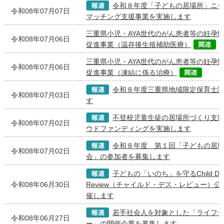
令和８年度「子どもの居場所」ニ
令和08年07月07日
マッチング支援事業を実施します
三重県小児・AYA世代のがん患者等の妊孕
令和08年07月06日
促進事業（温存後生殖補助医療）
三重県小児・AYA世代のがん患者等の妊孕
令和08年07月06日
促進事業（凍結に係る治療）
令和８年度三重県地域限定保育士
令和08年07月03日
す
不登校児童生徒の居場所づくり支
令和08年07月02日
ウドファンディングを実施します
令和８年度 第１回「子どもの居
令和08年07月02日
会」の参加者を募集します
子どもの「いのち」を守るChild Dea
令和08年06月30日
Review（チャイルド・デス・レビュー）
催します
若手社会人を対象とした「ライフ
令和08年06月27日
ー」の開催企業を募集します