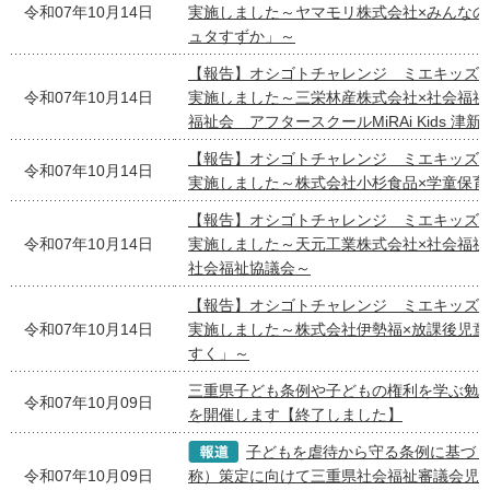
令和07年10月14日
実施しました～ヤマモリ株式会社×みんなの
ュタすずか」～
【報告】オシゴトチャレンジ ミエキッズ
令和07年10月14日
実施しました～三栄林産株式会社×社会福祉
福祉会 アフタースクールMiRAi Kids 津新
【報告】オシゴトチャレンジ ミエキッズ
令和07年10月14日
実施しました～株式会社小杉食品×学童保育
【報告】オシゴトチャレンジ ミエキッズ
令和07年10月14日
実施しました～天元工業株式会社×社会福祉
社会福祉協議会～
【報告】オシゴトチャレンジ ミエキッズ
令和07年10月14日
実施しました～株式会社伊勢福×放課後児童
すく」～
三重県子ども条例や子どもの権利を学ぶ勉
令和07年10月09日
を開催します【終了しました】
子どもを虐待から守る条例に基づ
令和07年10月09日
称）策定に向けて三重県社会福祉審議会児