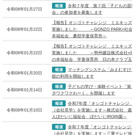
令和７年度 第７回「子どもの居
令和08年01月27日
会」の参加者を募集します
【報告】オシゴトチャレンジ ミエキッズ
令和08年01月22日
実施しました ～GONZO PARK×社会
本福祉会 桑部学童保育所～
【報告】オシゴトチャレンジ ミエキッズ
令和08年01月22日
実施しました ～勢州建設株式会社×社
の本福祉会 学童保育所 日の本クラブ玉
マッチングシステム「みえむすび」
令和08年01月20日
能の利用を開始します
子どもの学び・体験イベント「第
令和08年01月14日
彡ワクワクわーく」を開催します
令和7年度「オシゴトチャレンジ 
令和08年01月10日
（会社見学）を実施します～株式会社 森組
人ぼだいじ福祉会 ぼだいじIRORI園～
令和７年度「オシゴトチャレンジ
（会社見学）を実施します～三重テレビ放送