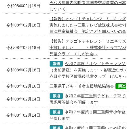
令和８年度内閣府青年国際交流事業の日本
令和08年02月19日
について
【報告】オシゴトチャレンジ ミエキッズ
令和08年02月18日
実施しました～三重テレビ放送株式会社×
豊津児童福祉会 認定こども園みらいの森
【報告】オシゴトチャレンジ ミエキッズ
令和08年02月18日
実施しました ～株式会社ヒラマツ×櫛
児童クラブ くしがた会～
令和７年度「オシゴトチャレンジ
令和08年02月18日
（出前講座）を実施します ～名張近鉄ガス
赤目小学校区放課後児童クラブ げんきっ
令和08年02月16日
三重県子ども・若者支援地域協議会
令和７年度三重県子ども・子育て
令和08年02月14日
園認可等部会を開催します
令和７年度第２回三重県青少年健
令和08年02月14日
開催します
令和７度第２回三重県いじめ調査