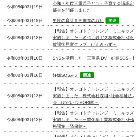
令和７年度三重県子ども・子育て会議認定
令和08年03月19日
部会を開催しました
令和08年03月19日
男性の育児参画推進の取組
【報告】オシゴトチャレンジ ミエキッズ
令和08年03月18日
実施しました～名張近鉄ガス株式会社×錦生
放課後児童クラブ げんきっず～
令和08年03月16日
SNSを活用した「三重県 DV・妊娠SOS・
令和08年03月16日
妊娠SOSみえ
【報告】オシゴトチャレンジ ミエキッズ
令和08年03月13日
実施しました～株式会社森組×社会福祉法人
会 ぼだいじIRORI園～
【報告】オシゴトチャレンジ ミエキッズ
令和08年03月13日
実施しました～三重化学工業株式会社×松阪
務課第一隣保館～
【報告】オシゴトチャレンジ ミエキッズ