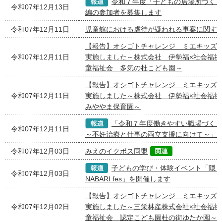
令和７年度「子どもの居場所づく
令和07年12月13日
編の参加者を募集します
令和07年12月11日
児童館における虐待が疑われる事案に関す
【報告】オシゴトチャレンジ ミエキッズ
令和07年12月11日
実施しました～株式会社 伊勢福×社会福祉
童福祉会 多気の杜こども園～
【報告】オシゴトチャレンジ ミエキッズ
令和07年12月11日
実施しました～株式会社 伊勢福×社会福
みややま保育園～
「令和７年度働きやすい職場づく
令和07年12月11日
～不妊治療と仕事の両立支援に向けて～」
令和07年12月03日
みえのイクボス同盟
子どもの学び・体験イベント「隠 BAL
令和07年12月03日
NABARI fes」を開催します
【報告】オシゴトチャレンジ ミエキッズ
令和07年12月02日
実施しました～三栄林産株式会社×社会福祉
童福祉会 認定こども園杜の街ゆたか園～