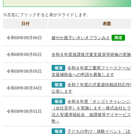
※左右にフリックすると表がスライドします。
日付
表題
令和08年08月06日
健やか親子いきいきプランみえ
令和08年08月05日
令和８年度放課後児童支援員等研修の実施
令和８年度三重県フリースクール
令和08年08月05日
支援補助金への申請を募集します
令和７年度の児童虐待相談対応件
令和08年08月04日
公表します
令和８年度「オシゴトチャレンジ
（会社見学）を実施します～株式会社ヒラマ
令和08年08月01日
法人安濃津福祉会 放課後等デイサービス
塾～
子どもの学び・体験イベント「ぼ