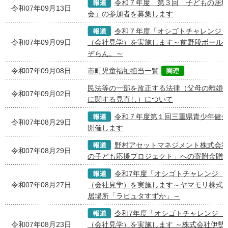
令和７年度 第３回「子どもの居
令和07年09月13日
会」の参加者を募集します
令和７年度「オシゴトチャレンジ
令和07年09月09日
（会社見学）を実施します～前野段ボール株
ぞらん。～
令和07年09月08日
市町児童福祉担当一覧
民法等の一部を改正する法律（父母の離婚
令和07年09月02日
に関する見直し）について
令和７年度第１回三重県青少年健
令和07年08月29日
開催します
野村アセットマネジメント株式会
令和07年08月29日
の子ども応援プロジェクト」への寄附金贈
令和7年度「オシゴトチャレンジ 
令和07年08月27日
（会社見学）を実施します～ヤマモリ株式会
居場所「ラピュタすずか」～
令和7年度「オシゴトチャレンジ 
令和07年08月23日
（会社見学）を実施します ～株式会社伊勢