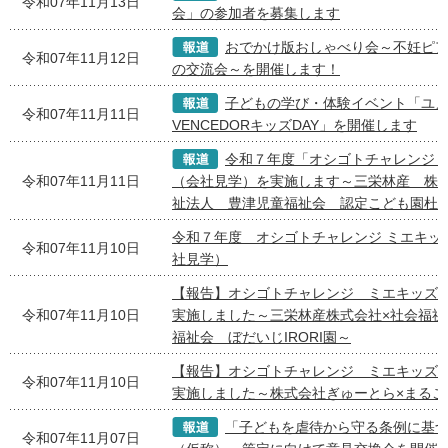
令和07年11月13日
会」の参加者を募集します
おでかけ版おしゃべり会～不妊ピ
令和07年11月12日
の交流会～を開催します！
子どもの学び・体験イベント「ユ
令和07年11月11日
VENCEDORキッズDAY」を開催します
令和７年度「オシゴトチャレンジ
令和07年11月11日
（会社見学）を実施します～三栄林産 株式
祉法人 豊津児童福祉会 認定こども園杜
令和７年度 オシゴトチャレンジ ミエキッ
令和07年11月10日
社見学）
【報告】オシゴトチャレンジ ミエキッズ
令和07年11月10日
実施しました～三栄林産株式会社×社会福祉
福祉会 ぼだいじIRORI園～
【報告】オシゴトチャレンジ ミエキッズ
令和07年11月10日
実施しました～株式会社ぎゅーとら×まるこ
「子どもを虐待から守る条例に基
令和07年11月07日