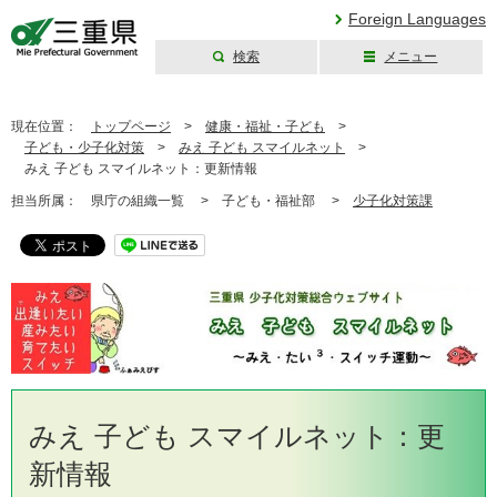
Foreign Languages
検索
メニュー
三重県公式ウェブ
サイト
現在位置：
トップページ
>
健康・福祉・子ども
>
子ども・少子化対策
>
みえ 子ども スマイルネット
>
みえ 子ども スマイルネット：更新情報
担当所属：
県庁の組織一覧 >
子ども・福祉部 >
少子化対策課
みえ 子ども スマイルネット：更
新情報