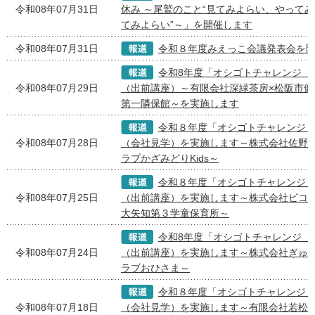
令和08年07月31日
休み ～尾鷲のこと“見てみよらい、やって
てみよらい”～」を開催します
令和08年07月31日
令和８年度みえっこ会議発表会を
令和8年度「オシゴトチャレンジ 
令和08年07月29日
（出前講座）～有限会社深緑茶房×松阪市健
第一隣保館～を実施します
令和８年度「オシゴトチャレンジ
令和08年07月28日
（会社見学）を実施します～株式会社佐野テ
ラブかざみどりKids～
令和８年度「オシゴトチャレンジ
令和08年07月25日
（出前講座）を実施します～株式会社ビコー
大矢知第３学童保育所～
令和8年度「オシゴトチャレンジ 
令和08年07月24日
（出前講座）を実施します～株式会社ぎゅー
ラブおひさま～
令和８年度「オシゴトチャレンジ
令和08年07月18日
（会社見学）を実施します～有限会社若松屋