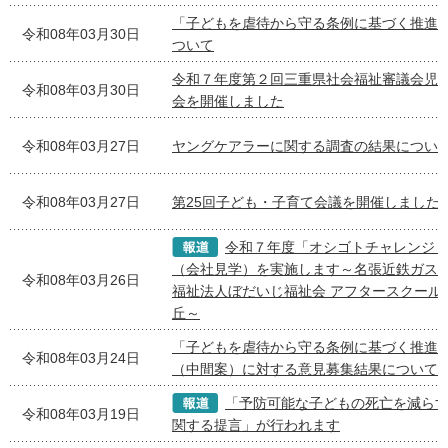
「子どもを虐待から守る条例に基づく推進
令和08年03月30日
ついて
令和７年度第２回三重県社会福祉審議会児
令和08年03月30日
会を開催しました
令和08年03月27日
ヤングケアラーに関する調査の結果につい
令和08年03月27日
第25回子ども・子育て会議を開催しました
令和７年度「オシゴトチャレンジ
（会社見学）を実施します～名張近鉄ガス株
令和08年03月26日
福祉法人ぼだいじ福祉会 アフタースクールMiR
丘～
「子どもを虐待から守る条例に基づく推進
令和08年03月24日
（中間案）に対する意見募集結果について
「予防可能な子どもの死亡を減ら
令和08年03月19日
関する提言」が行われます