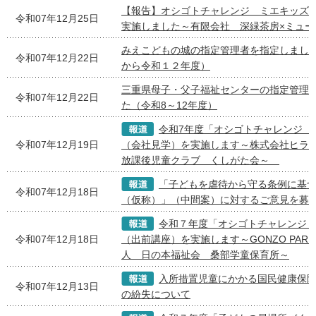
【報告】オシゴトチャレンジ ミエキッズ
令和07年12月25日
実施しました～有限会社 深緑茶房×ミュー
みえこどもの城の指定管理者を指定しまし
令和07年12月22日
から令和１２年度）
三重県母子・父子福祉センターの指定管理
令和07年12月22日
た（令和8～12年度）
令和7年度「オシゴトチャレンジ 
令和07年12月19日
（会社見学）を実施します～株式会社ヒラマ
放課後児童クラブ くしがた会～
「子どもを虐待から守る条例に基
令和07年12月18日
（仮称）」（中間案）に対するご意見を募
令和７年度「オシゴトチャレンジ
令和07年12月18日
（出前講座）を実施します～GONZO PAR
人 日の本福祉会 桑部学童保育所～
入所措置児童にかかる国民健康保
令和07年12月13日
の紛失について