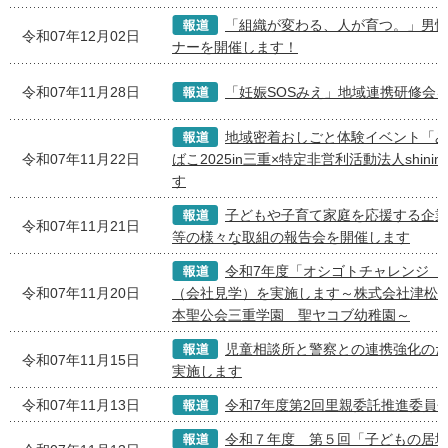
「組織が変わる、人が育つ。」男
令和07年12月02日
ナーを開催します！
令和07年11月28日
「妊娠SOSみえ」地域連携研修会
地域密着おしごと体験イベント「
令和07年11月22日
ばこ2025in三重×特定非営利活動法人shini
す
子どもや子育て家庭を応援する企
令和07年11月21日
等の様々な取組の報告会を開催します
令和7年度「オシゴトチャレンジ 
令和07年11月20日
（会社見学）を実施します～株式会社津松菱
本聖公会三重学園 聖ヤコブ幼稚園～
児童相談所と警察との連携強化の
令和07年11月15日
実施します
令和07年11月13日
令和7年度第2回里親委託推進委員
令和７年度 第５回「子どもの居