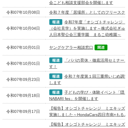
会こども相談支援部会を開催します
令和07年10月08日
令和７年度「居場所」としてのフリースク
令和7年度「オシゴトチャレンジ 
令和07年10月04日
（会社見学）を実施します～株式会社ぎゅー
人日本聖公会三重学園 まるこ幼稚園～
令和07年10月01日
ヤングケアラー相談窓口
「パパの育休・徹底活用セミナー
令和07年10月01日
す！
令和７年度第１回三重県いじめ調
令和07年09月23日
します
子どもの学び・体験イベント「隠 BAL
令和07年09月18日
NABARI fes」を開催します
【報告】オシゴトチャレンジ ミエキッズ
令和07年09月17日
実施しました～HondaCars四日市南×もる
【報告】オシゴトチャレンジ ミエキッズ