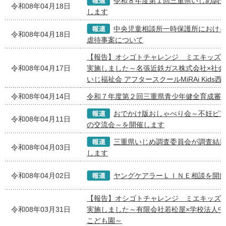
令和８年度第１回三重県いじめ調
令和08年04月18日
します
中央児童相談所一時保護所におけ
令和08年04月18日
虐待事案について
【報告】オシゴトチャレンジ ミエキッズ
令和08年04月17日
実施しました～名張近鉄ガス株式会社×社会
いじ福祉会 アフタースクールMiRAi Kids
令和08年04月14日
令和７年度第２回三重県青少年健全育成審
おでかけ版おしゃべり会～不妊ピ
令和08年04月11日
の交流会～を開催します
三重県いじめ調査委員会が調査結
令和08年04月03日
します
令和08年04月02日
ヤングケアラーＬＩＮＥ相談を開
【報告】オシゴトチャレンジ ミエキッズ
令和08年03月31日
実施しました～有限会社若松屋×学校法人中
こども園～