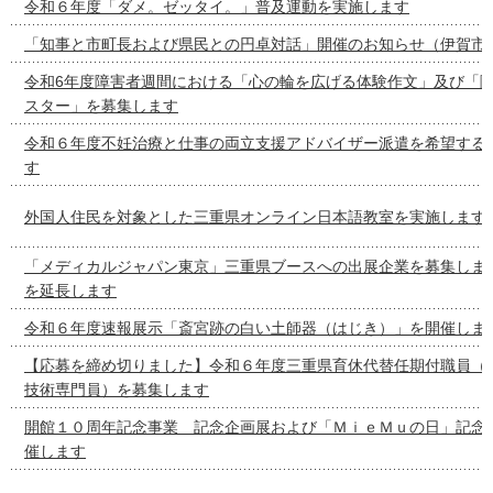
令和６年度「ダメ。ゼッタイ。」普及運動を実施します
「知事と市町長および県民との円卓対話」開催のお知らせ（伊賀市
令和6年度障害者週間における「心の輪を広げる体験作文」及び「
スター」を募集します
令和６年度不妊治療と仕事の両立支援アドバイザー派遣を希望する
す
外国人住民を対象とした三重県オンライン日本語教室を実施します
「メディカルジャパン東京」三重県ブースへの出展企業を募集しま
を延長します
令和６年度速報展示「斎宮跡の白い土師器（はじき）」を開催しま
【応募を締め切りました】令和６年度三重県育休代替任期付職員（
技術専門員）を募集します
開館１０周年記念事業 記念企画展および「ＭｉｅＭｕの日」記念
催します