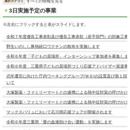
すべての情報を見る
選択カテゴリ
3日実施予定の事業
※左右にフリックすると表がスライドします。
令和７年度優良工事表彰及び優良工事表彰（若手部門）の対象工事
野生いのしし豚熱経口ワクチンの散布を実施します
令和６年度「子どもの居場所」インターンシップ参加者を募集しま
令和６年度 三重県子どもの居場所づくり応援アドバイザー派遣事
式年遷宮に向けた庁内ワーキンググループ(ＷＧ)の設置及び第１回
いて
大塚製薬・ファミリーマートとの連携による熱中症対策の呼びかけ
大塚製薬・ファミリーマートとの連携による熱中症対策の呼びかけ
マックスバリュにおいて石川県応援フェアが開催されます
令和６年度三重県「愛の血液助け合い運動」を実施します