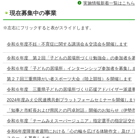
実施情報新着一覧はこちら
現在募集中の事業
※左右にフリックすると表がスライドします。
令和６年度不妊・不育症に関する講演会＆交流会を開催します
令和６年度 第２回「子どもの居場所づくり勉強会」の参加者を募
令和６年度「子どもの居場所」インターンシップ参加者を募集しま
第２７回三重県障がい者スポーツ大会（陸上競技）を開催します
令和６年度 三重県子どもの居場所づくり応援アドバイザー派遣事
2024年度みえ公民連携共創プラットフォームセミナーを開催します
「知事と市町長および県民との円卓対話」開催のお知らせ（伊勢市
令和６年度「チームみえスーパージュニア」指定選手の指定証交付
令和6年度障害者週間における「心の輪を広げる体験作文」及び「
スター」を募集します