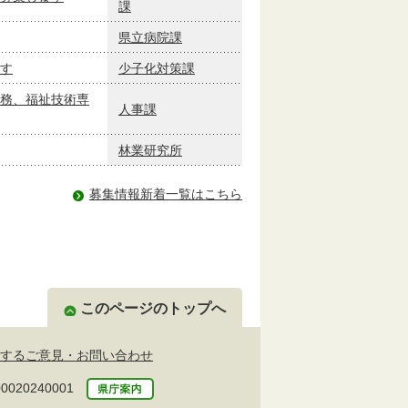
課
県立病院課
す
少子化対策課
務、福祉技術専
人事課
林業研究所
募集情報新着一覧はこちら
このページのトップへ
するご意見・お問い合わせ
20240001