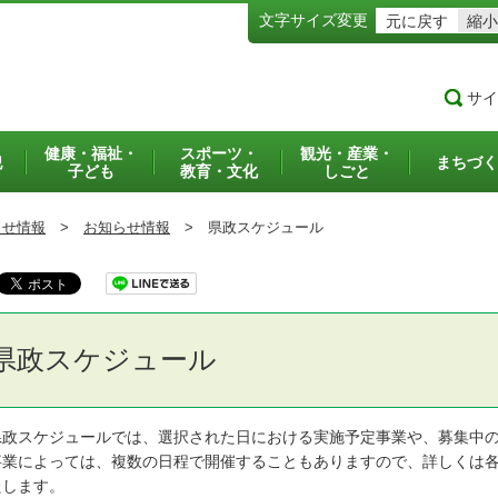
文字サイズ変更
元に戻す
縮小
サイ
健康・福祉・
スポーツ・
観光・産業・
犯
まちづく
子ども
教育・文化
しごと
らせ情報
>
お知らせ情報
>
県政スケジュール
県政スケジュール
政スケジュールでは、選択された日における実施予定事業や、募集中の
業によっては、複数の日程で開催することもありますので、詳しくは各
たします。