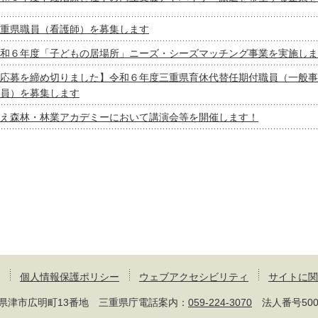
重県職員（看護師）を募集します
和６年度「子どもの居場所」ニーズ・シーズマッチング事業を実施しま
応募を締め切りました】令和６年度三重県育休代替任期付職員（一般事
員）を募集します
え森林・林業アカデミーにおいて講演会等を開催します！
個人情報保護ポリシー
ウェブアクセシビリティ
サイトに関
 三重県津市広明町13番地 三重県庁電話案内：
059-224-3070
法人番号50000