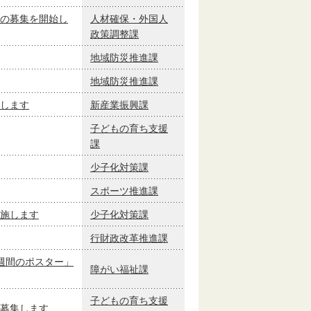
の募集を開始し
人材確保・外国人
政策調整課
地域防災推進課
地域防災推進課
します
新産業振興課
子どもの育ち支援
課
少子化対策課
スポーツ推進課
施します
少子化対策課
行財政改革推進課
週間のポスター」
障がい福祉課
子どもの育ち支援
募集します