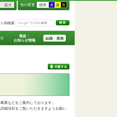
色の変更
拡大
標準
青
黄
黒
ト内検索
県政・
り
組織・業務
お知らせ情報
印刷する
事業などをご案内しております。
詳細項目をご覧いただきますようお願い