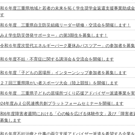
和６年度三重県地域と若者の未来を拓く学生奨学金返還支援事業助成金
す
和６年度 三重県自主防災組織リーダー研修・交流会を開催します！
みえ学生防災啓発サポーター」の第3期生を募集します！
令和６年度次世代エネルギーパーク夏休みバスツアー」の参加者を募集
和６年度不妊・不育症に関する講演会＆交流会を開催します
和６年度「子どもの居場所」インターンシップ参加者を募集します
２７回三重県障がい者スポーツ大会（陸上競技）を開催します
和６年度 三重県子どもの居場所づくり応援アドバイザー派遣事業を実
024年度みえ公民連携共創プラットフォームセミナーを開催します
和6年度障害者週間における「心の輪を広げる体験作文」及び「障害者
募集します
和６年度不妊治療と仕事の両立支援アドバイザー派遣を希望する企業を