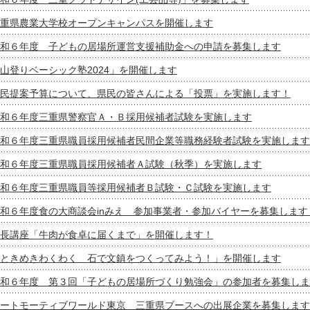
重県農業大学校オープンキャンパスを開催します
和６年度 子どもの居場所運営支援補助金への申請を募集します
山登りベーシック塾2024」を開催します
民提案予算について、県民の皆さんによる「投票」を実施します！
和６年度三重県警察官Ａ・Ｂ採用候補者試験を実施します
和６年度三重県職員採用候補者民間企業等職務経験者試験を実施します
和６年度三重県職員採用候補者Ａ試験（秋季）を実施します
和６年度三重県職員等採用候補者Ｂ試験・Ｃ試験を実施します
和６年度食の大商談会inみえ 参加事業者・参加バイヤーを募集します
長講座「牛肉が食卓に届くまで」を開催します！
ときめきわくわく 石で文鎮をつくってみよう！」を開催します
和６年度 第３回「子どもの居場所づくり勉強会」の参加者を募集しま
ートモーティブワールド東京 三重県ブースへの出展企業を募集します