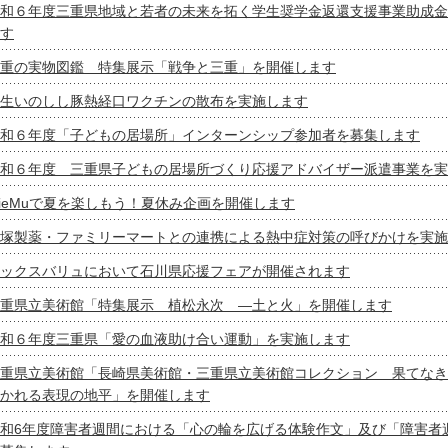
和６年度三重県地域と若者の未来を拓く学生奨学金返還支援事業助成金
す
重の実物図鑑 特集展示「戦争と三重」を開催します
生いのしし豚熱経口ワクチンの散布を実施します
和６年度「子どもの居場所」インターンシップ参加者を募集します
和６年度 三重県子どもの居場所づくり応援アドバイザー派遣事業を実
ieMuで夏を楽しもう！夏休み企画を開催します
塚製薬・ファミリーマートとの連携による熱中症対策の呼びかけを実施
ックスバリュにおいて石川県応援フェアが開催されます
重県立美術館「特集展示 植松永次 ―土と火」を開催します
和６年度三重県「愛の血液助け合い運動」を実施します
重県立美術館「長崎県美術館・三重県立美術館コレクション 果てなき
かれる表現の地平」を開催します
和6年度障害者週間における「心の輪を広げる体験作文」及び「障害者