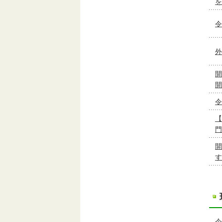
を
令
外
開
開
令
【
門
開
す
令