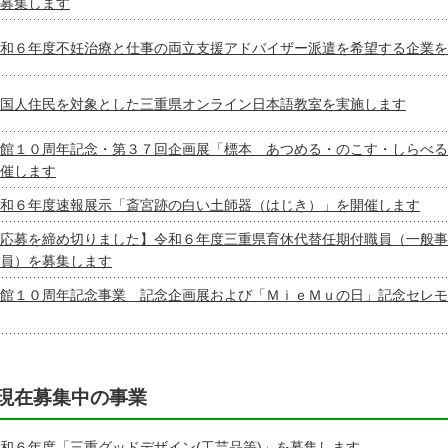
募集します
和６年度不妊治療と仕事の両立支援アドバイザー派遣を希望する企業を
国人住民を対象とした三重県オンライン日本語教室を実施します
館１０周年記念・第３７回企画展「標本 あつめる・のこす・しらべる
催します
和６年度速報展示「斎宮跡の白い土師器（はじき）」を開催します
応募を締め切りました】令和６年度三重県育休代替任期付職員（一般事
員）を募集します
館１０周年記念事業 記念企画展および「ＭｉｅＭｕの日」記念セレモ
現在募集中の事業
和６年度「三重グッドデザイン(工芸品等)」を募集します