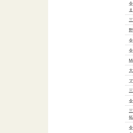
令
ま
三
野
令
令
M
大
マ
三
令
三
拓
令