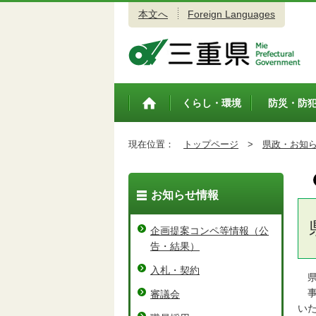
本文へ
Foreign Languages
三重県公式ウェブサイト
くらし・環境
防災・防
トップペ
ージ
現在位置：
トップページ
>
県政・お知
お知らせ情報
企画提案コンペ等情報（公
告・結果）
入札・契約
県
事
審議会
い