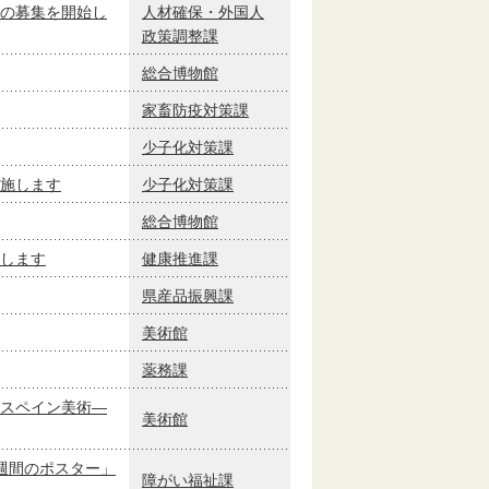
の募集を開始し
人材確保・外国人
政策調整課
総合博物館
家畜防疫対策課
少子化対策課
施します
少子化対策課
総合博物館
します
健康推進課
県産品振興課
美術館
薬務課
スペイン美術―
美術館
週間のポスター」
障がい福祉課