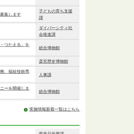
子どもの育ち支援
募集します
課
ダイバーシティ社
会推進課
・つたえる」を
総合博物館
斎宮歴史博物館
務、福祉技術専
人事課
ニーを開催しま
総合博物館
実施情報新着一覧はこちら
県産品振興課