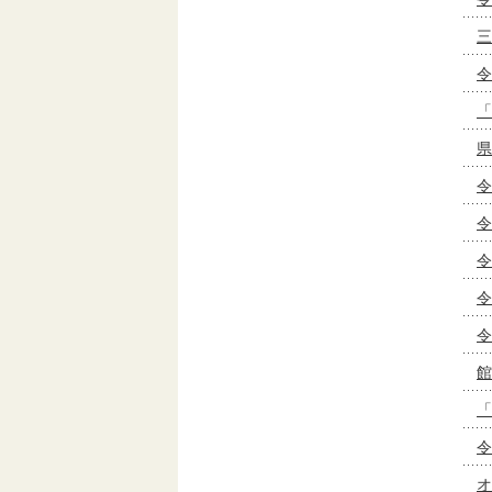
三
令
「
県
令
令
令
令
令
館
「
令
オ