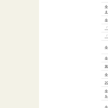
令
ま
令
「
「
令
令
第
令
2
令
を
令