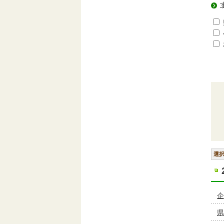
選
企
県