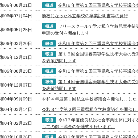
和06年08月21日
令和６年度第１回三重県私立学校審議会
和06年07月04日
廃校になった私立学校の卒業証明書等の発行
フリースクールで学ぶ私立学校児童生徒
和06年05月25日
申請の受付を開始します
和06年03月20日
令和５年度第２回三重県私立学校審議会
第１５回全国理容美容学生技術大会の受
和05年12月01日
を表敬訪問します
和05年08月23日
令和５年度第１回三重県私立学校審議会
第１４回全国理容美容学生技術大会の受
和04年12月07日
を表敬訪問します
和04年09月09日
令和４年度第１回私立学校審議会を開催しました
和04年03月14日
令和３年度第２回三重県私立学校審議会を開催し
令和３年度優良私設社会事業団体に対す
和04年02月22日
しての御下賜金の伝達式を行います。
和03年10月26日
令和３年度第１回三重県私立学校審議会