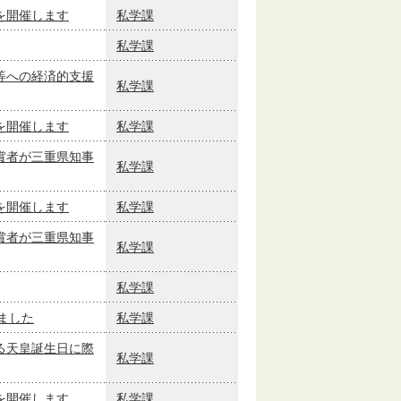
を開催します
私学課
私学課
等への経済的支援
私学課
を開催します
私学課
賞者が三重県知事
私学課
を開催します
私学課
賞者が三重県知事
私学課
私学課
ました
私学課
る天皇誕生日に際
私学課
を開催します
私学課