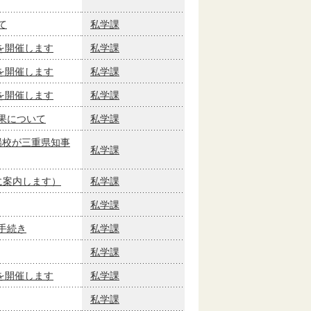
て
私学課
を開催します
私学課
を開催します
私学課
を開催します
私学課
果について
私学課
場校が三重県知事
私学課
に案内します）
私学課
私学課
手続き
私学課
私学課
を開催します
私学課
私学課