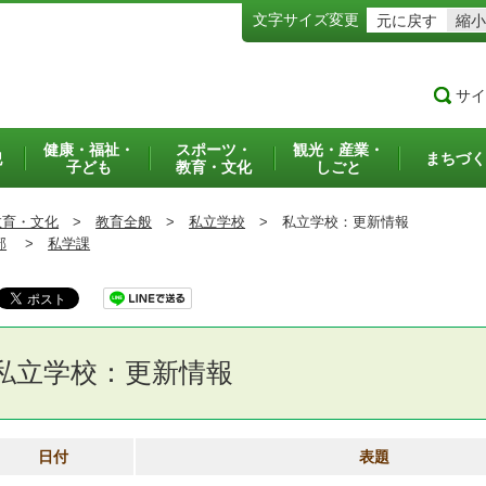
文字サイズ変更
元に戻す
縮小
サイ
健康・福祉・
スポーツ・
観光・産業・
犯
まちづく
子ども
教育・文化
しごと
教育・文化
>
教育全般
>
私立学校
>
私立学校：更新情報
部
>
私学課
私立学校：更新情報
日付
表題