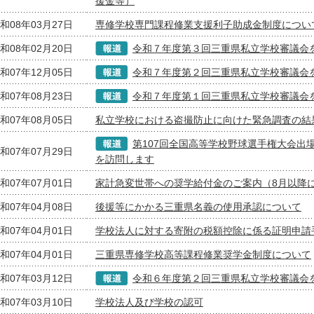
援金等）
和08年03月27日
専修学校専門課程修業支援利子助成金制度につい
和08年02月20日
令和７年度第３回三重県私立学校審議会
和07年12月05日
令和７年度第２回三重県私立学校審議会
和07年08月23日
令和７年度第１回三重県私立学校審議会
和07年08月05日
私立学校における盗撮防止に向けた緊急調査の結
第107回全国高等学校野球選手権大会出
和07年07月29日
を訪問します
和07年07月01日
家計急変世帯への奨学給付金のご案内（8月以降
和07年04月08日
後援等にかかる三重県名義の使用承認について
和07年04月01日
学校法人に対する寄附の税額控除に係る証明申請
和07年04月01日
三重県専修学校高等課程修業奨学金制度について
和07年03月12日
令和６年度第２回三重県私立学校審議会
和07年03月10日
学校法人及び学校の認可