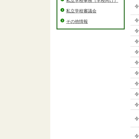
私立学校事務（学校向け）
令
私立学校審議会
令
その他情報
令
令
令
令
令
令
令
令
令
令