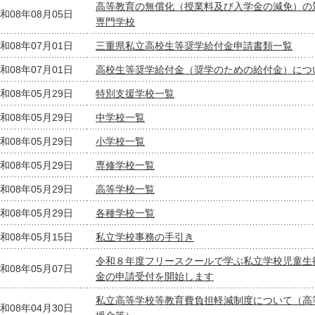
高等教育の無償化（授業料及び入学金の減免）の
和08年08月05日
専門学校
和08年07月01日
三重県私立高校生等奨学給付金申請書類一覧
和08年07月01日
高校生等奨学給付金（奨学のための給付金）につ
和08年05月29日
特別支援学校一覧
和08年05月29日
中学校一覧
和08年05月29日
小学校一覧
和08年05月29日
専修学校一覧
和08年05月29日
高等学校一覧
和08年05月29日
各種学校一覧
和08年05月15日
私立学校事務の手引き
令和８年度フリースクールで学ぶ私立学校児童生
和08年05月07日
金の申請受付を開始します
私立高等学校等教育費負担軽減制度について（高
和08年04月30日