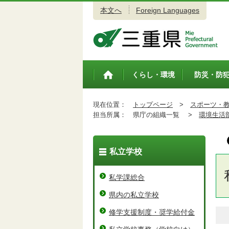
本文へ
Foreign Languages
三重県公式ウェブサイト
くらし・環境
防災・防
トップペ
ージ
現在位置：
トップページ
>
スポーツ・
担当所属：
県庁の組織一覧 >
環境生活
私立学校
私学課総合
県内の私立学校
修学支援制度・奨学給付金