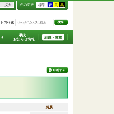
色の変更
拡大
標準
青
黄
黒
ト内検索
県政・
り
組織・業務
お知らせ情報
印刷する
所属