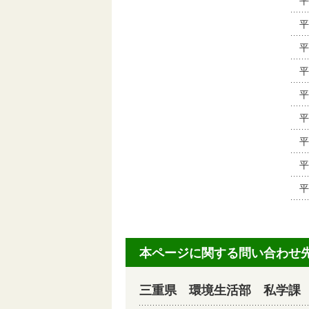
平
平
平
平
平
平
平
平
平
本ページに関する問い合わせ
三重県 環境生活部 私学課