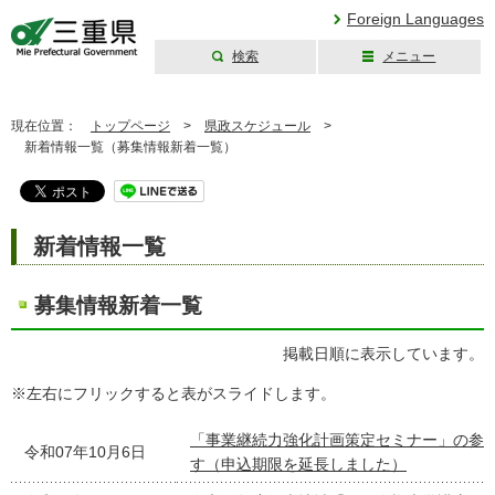
Foreign Languages
検索
メニュー
三重県公式ウェブ
サイト
現在位置：
トップページ
>
県政スケジュール
>
新着情報一覧（募集情報新着一覧）
新着情報一覧
募集情報新着一覧
掲載日順に表示しています。
※左右にフリックすると表がスライドします。
「事業継続力強化計画策定セミナー」の参
令和07年10月6日
す（申込期限を延長しました）