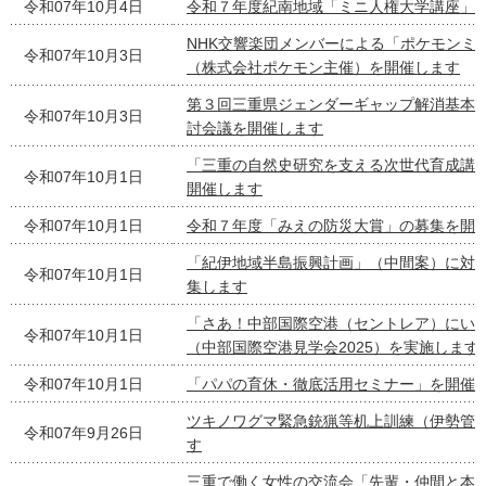
令和07年10月4日
令和７年度紀南地域「ミニ人権大学講座」
NHK交響楽団メンバーによる「ポケモンミ
令和07年10月3日
（株式会社ポケモン主催）を開催します
第３回三重県ジェンダーギャップ解消基本
令和07年10月3日
討会議を開催します
「三重の自然史研究を支える次世代育成講
令和07年10月1日
開催します
令和07年10月1日
令和７年度「みえの防災大賞」の募集を開
「紀伊地域半島振興計画」（中間案）に対
令和07年10月1日
集します
「さあ！中部国際空港（セントレア）にい
令和07年10月1日
（中部国際空港見学会2025）を実施します
令和07年10月1日
「パパの育休・徹底活用セミナー」を開催
ツキノワグマ緊急銃猟等机上訓練（伊勢管
令和07年9月26日
す
三重で働く女性の交流会「先輩・仲間と本