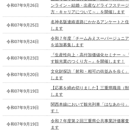
令和07年9月26日
ンライン～結婚・出産などライフステージ
方・キャリアについて～」を開催します
名神名阪連絡道路にかかるアンケートと住
令和07年9月25日
します
令和７年度「チームみえスーパージュニア
令和07年9月24日
を追加募集します
『生産性向上・高付加価値化セミナー ～「
令和07年9月23日
す観光業のつくり方～』を開催します！
文化財探訪「射和・相可の街並みを歩く」
令和07年9月20日
します
【応募を締め切りました】三重県職員（獣
令和07年9月19日
します
関西本線において観光列車「はなあかり」
令和07年9月19日
す！
令和７年度第２回三重県公共事業評価審査
令和07年9月19日
ます