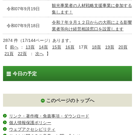
観光事業者の人材戦略支援事業に参加する
令和07年9月19日
集します！
令和７年９月１２日からの大雨による影響
令和07年9月18日
業者等向け経営相談窓口を設置します
2874 件（17/144ページ）あります。
【
前へ
：
13頁
14頁
15頁
16頁
17頁
18頁
19頁
20頁
21頁
22頁
：
次へ
】
今日の予定
このページのトップへ
リンク・著作権・免責事項・ダウンロード
個人情報保護ポリシー
ウェブアクセシビリティ