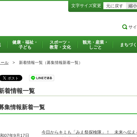
文字サイズ変更
元に戻す
縮小
サイ
健康・福祉・
スポーツ・
観光・産業・
犯
まちづく
子ども
教育・文化
しごと
ュール
>
新着情報一覧（募集情報新着一覧）
新着情報一覧
募集情報新着一覧
今日からキミも「みえ祭探検隊」！ 未来へ伝え
和07年9月17日