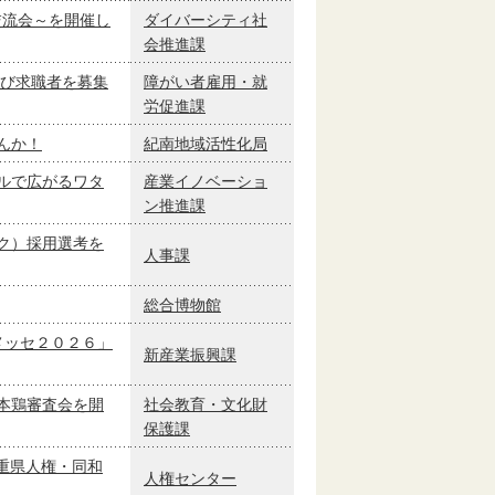
交流会～を開催し
ダイバーシティ社
会推進課
及び求職者を募集
障がい者雇用・就
労促進課
んか！
紀南地域活性化局
ルで広がるワタ
産業イノベーショ
ン推進課
ク）採用選考を
人事課
総合博物館
メッセ２０２６」
新産業振興課
本鶏審査会を開
社会教育・文化財
保護課
三重県人権・同和
人権センター