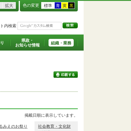
色の変更
拡大
標準
青
黄
黒
ト内検索
県政・
り
組織・業務
お知らせ情報
印刷する
掲載日順に表示しています。
るみえのお祭り
社会教育・文化財