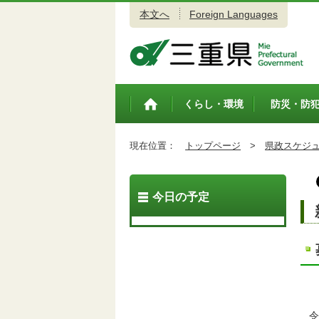
本文へ
Foreign Languages
三重県公式ウェブサイト
くらし・環境
防災・防
トップペ
ージ
現在位置：
トップページ
>
県政スケジ
今日の予定
令