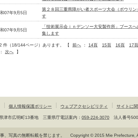
第２８回三重県障がい者スポーツ大会（ボウリン
和07年9月5日
す
「技術展示会ｉｎデンソー大安製作所」ブースへ
和07年9月5日
集します
72 件（18/144ページ）あります。
【
前へ
：
14頁
15頁
16頁
17
：
次へ
】
個人情報保護ポリシー
ウェブアクセシビリティ
サイトに関
 三重県津市広明町13番地 三重県庁電話案内：
059-224-3070
法人番号50000
記事、写真の無断転載を禁じます。
Copyright © 2015 Mie Prefecture, Al