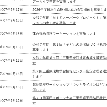
アーカイブ事業を実施します
和07年9月17日
2026年度日本生命財団助成の希望団体を募集し
令和７年度「ＭＩＥスーパー☆プロジェクト」第
和07年9月13日
ションの参加者を募集します
和07年9月13日
蓮台寺柿収穫ワーケーションを実施します
令和７年度 第３回「子どもの居場所づくり勉強
和07年9月13日
募集します
令和７年度第１回「三重県犯罪被害者等支援研修
和07年9月13日
す
第２回三重県環境学習情報センター指定管理者選
和07年9月13日
します
館長講座ワークショップ「ウシとライオンはどこ
和07年9月13日
催します
第７９回国民スポーツ大会三重県選手団結団壮行
和07年9月12日
す