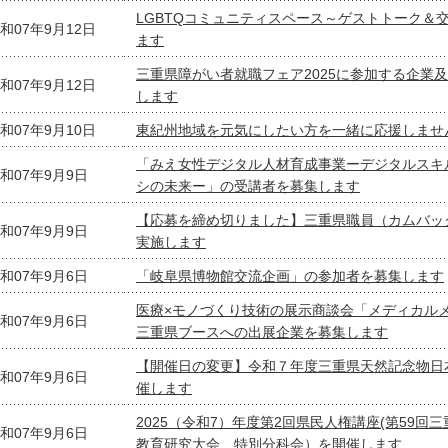
LGBTQコミュニティスペース～ゲストトーク＆
和07年9月12日
ます
三重県障がい者就職フェア2025に参加する企業
和07年9月12日
します
和07年9月10日
東紀州地域を元気にしたい方を一緒に応援しませ
「みえ女性デジタル人材育成事業ーデジタルスキ
和07年9月9日
シの未来ー」の受講者を募集します
【応募を締め切りました】三重県職員（カムバッ
和07年9月9日
実施します
和07年9月6日
「岐阜県博物館交流企画」の参加者を募集します
医療×モノづくり技術の展示商談会「メディカル
和07年9月6日
三重県ブースへの出展企業を募集します
【開催日の変更】令和７年度三重県天然記念物日
和07年9月6日
催します
2025（令和7）年度第2回県民人権講座(第59回
和07年9月6日
教育研究大会 特別分科会）を開催します