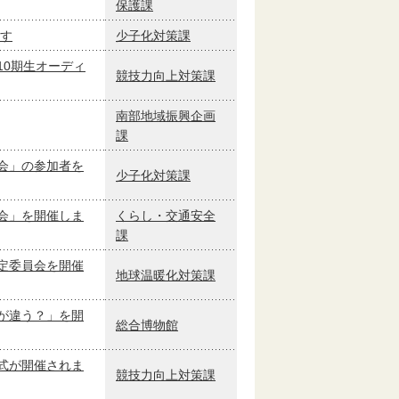
保護課
ます
少子化対策課
10期生オーディ
競技力向上対策課
南部地域振興企画
課
会」の参加者を
少子化対策課
会」を開催しま
くらし・交通安全
課
定委員会を開催
地球温暖化対策課
が違う？」を開
総合博物館
式が開催されま
競技力向上対策課