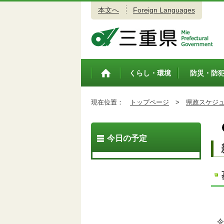
本文へ
Foreign Languages
三重県公式ウェブサイト
くらし・環境
防災・防
トップペ
ージ
現在位置：
トップページ
>
県政スケジ
今日の予定
令