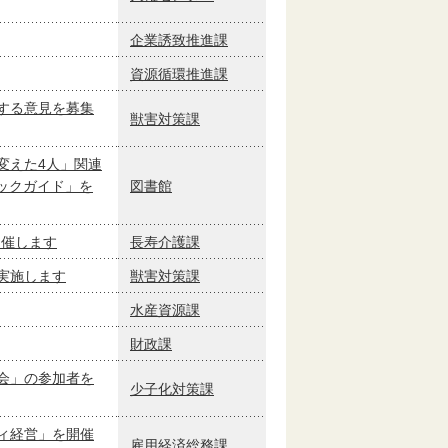
企業誘致推進課
資源循環推進課
する意見を募集
獣害対策課
変えた4人」関連
ックガイド」を
図書館
開催します
長寿介護課
実施します
獣害対策課
水産資源課
財政課
会」の参加者を
少子化対策課
ィ経営」を開催
雇用経済総務課