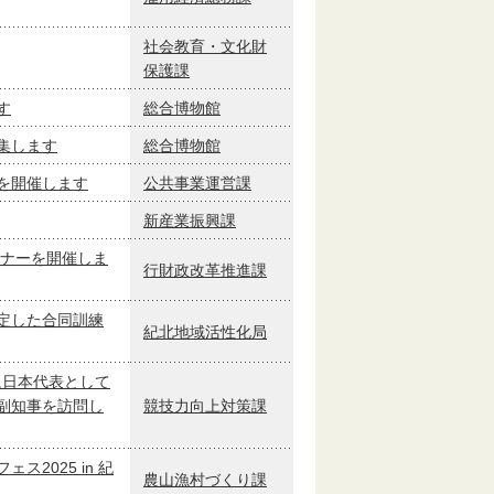
社会教育・文化財
保護課
す
総合博物館
集します
総合博物館
を開催します
公共事業運営課
新産業振興課
ミナーを開催しま
行財政改革推進課
定した合同訓練
紀北地域活性化局
に日本代表として
副知事を訪問し
競技力向上対策課
2025 in 紀
農山漁村づくり課