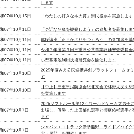
します
和07年10月15日
「わたしの好きな本大賞」県民投票を実施します
和07年10月11日
「身近な冬鳥を観察しよう」の参加者を募集しま
和07年10月11日
体験講座「正月かざりをつくろう」の参加者を募
和07年10月11日
令和７年度第３回三重県公共事業評価審査委員会
和07年10月11日
小型蓄電池利用技術研究会を開催します
2025年度みえ公民連携共創プラットフォームセ
和07年10月10日
す
【中止】三重県消防協会紀北支会で林野火災を想
和07年10月10日
を実施します
2025ソフトボール第12回ワールドゲームズ男子
和07年10月7日
出場し、優勝した上田郁也選手と櫻庭佑輔選手が
ます
ジャパンエコトラック伊勢熊野「ライド／ハイクフェス
和07年10月7日
北・尾鷲」を開催します