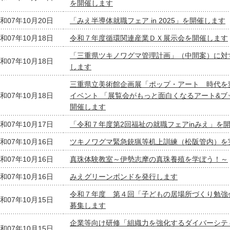
を開催します
和07年10月20日
「みえ半導体就職フェア in 2025」を開催します
和07年10月18日
令和７年度循環関連産業ＤＸ展示会を開催します
「三重県ツキノワグマ管理計画」（中間案）に対
和07年10月18日
します
三重県立美術館企画展「ポップ・アート 時代を
和07年10月18日
イベント 「展覧会がもっと面白くなるアート&ブ
開催します
和07年10月17日
「令和７年度第2回福祉の就職フェアinみえ」を
和07年10月16日
ツキノワグマ緊急銃猟等机上訓練（松阪管内）を
和07年10月16日
真珠体験教室～伊勢志摩の真珠養殖を学ぼう！～
和07年10月16日
みえグリーンボンドを発行します
令和７年度 第４回「子どもの居場所づくり勉強
和07年10月15日
募集します
企業等向け研修「組織力を強化するダイバーシテ
和07年10月15日