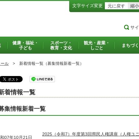
文字サイズ変更
元に戻す
縮小
サイ
健康・福祉・
スポーツ・
観光・産業・
犯
まちづく
子ども
教育・文化
しごと
ュール
>
新着情報一覧（募集情報新着一覧）
新着情報一覧
募集情報新着一覧
2025（令和7）年度第3回県民人権講座（人権ユ
和07年10月21日