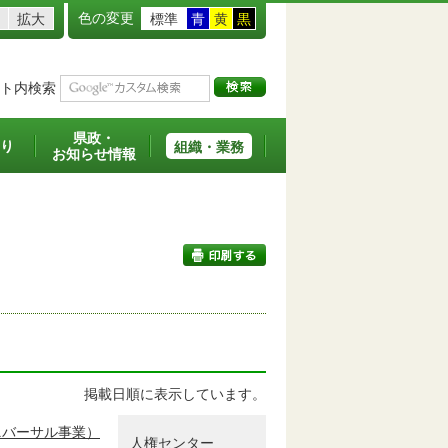
色の変更
拡大
標準
青
黄
黒
ト内検索
県政・
り
組織・業務
お知らせ情報
印刷する
掲載日順に表示しています。
ニバーサル事業）
人権センター