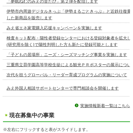
「夢眠ねむのみえの音たび」第２弾を配信します
伊勢市内周遊デジタルきっぷ「伊勢まるごときっぷ」と近鉄往復乗
した新商品を販売します
みえ省エネ家電購入応援キャンペーンを実施します
検査キット配布・陽性者登録センターにおける登録対象者を拡大し
(研究用を除く)で陽性判明した方も新たに登録可能とします
「子どもの居場所」ニーズ・シーズマッチング事業を実施します
三重県立昴学園高等学校生徒による観光ＰＲポスターの展示につい
次代を担うグローバル・リーダー育成プログラムの実施について
みえ外国人相談サポートセンターで専門相談会を開催します
実施情報新着一覧はこちら
現在募集中の事業
※左右にフリックすると表がスライドします。