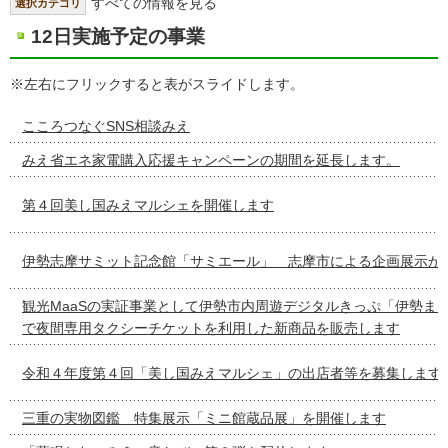
すべての情報を見る
選択カテゴリ
12日実施予定の事業
※左右にフリックすると表がスライドします。
こころつなぐSNS相談みえ
みえ省エネ家電購入応援キャンペーンの期間を延長します。
第４回美し国みえマルシェを開催します
伊勢志摩サミット記念館「サミエール」 志摩市による企画展示が
観光MaaSの実証事業として伊勢市内周遊デジタルきっぷ「伊勢ま
で夜間専用タクシーチケットを利用した新商品を販売します
令和４年度第４回「美し国みえマルシェ」の出店者等を募集します
三重の実物図鑑 特集展示「ミニ館蔵品展」を開催します