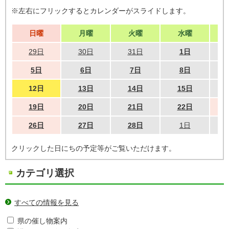
※左右にフリックするとカレンダーがスライドします。
日曜
月曜
火曜
水曜
29日
30日
31日
1日
5日
6日
7日
8日
12日
13日
14日
15日
19日
20日
21日
22日
26日
27日
28日
1日
クリックした日にちの予定等がご覧いただけます。
カテゴリ選択
すべての情報を見る
県の催し物案内