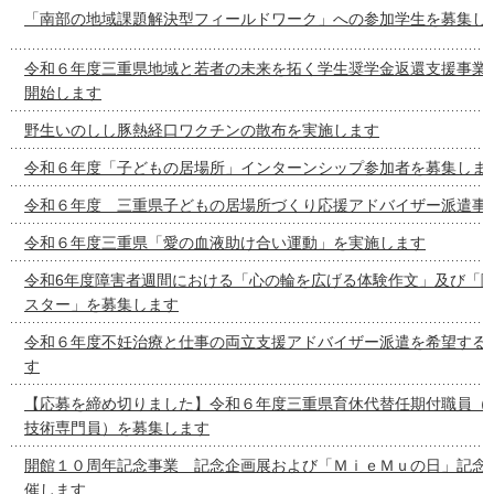
「南部の地域課題解決型フィールドワーク」への参加学生を募集し
令和６年度三重県地域と若者の未来を拓く学生奨学金返還支援事業
開始します
野生いのしし豚熱経口ワクチンの散布を実施します
令和６年度「子どもの居場所」インターンシップ参加者を募集しま
令和６年度 三重県子どもの居場所づくり応援アドバイザー派遣事
令和６年度三重県「愛の血液助け合い運動」を実施します
令和6年度障害者週間における「心の輪を広げる体験作文」及び「
スター」を募集します
令和６年度不妊治療と仕事の両立支援アドバイザー派遣を希望する
す
【応募を締め切りました】令和６年度三重県育休代替任期付職員（
技術専門員）を募集します
開館１０周年記念事業 記念企画展および「ＭｉｅＭｕの日」記念
催します